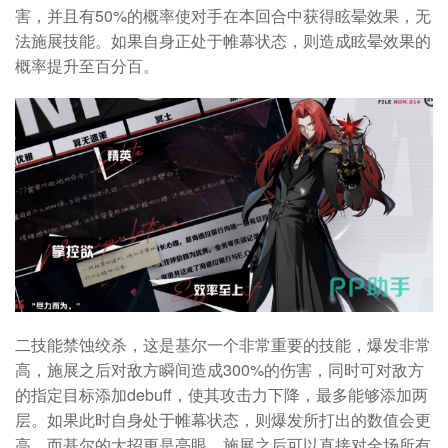
害，并且有50%的概率使对手在本回合中获得眩晕效果，无
法施展技能。如果自身正处于帷幕状态，则造成眩晕效果的
概率提升至百分百。
二技能禁蚀绞杀，这是基尔一个非常重要的技能，爆发非常
高，施展之后对敌方瞬间造成300%的伤害，同时可对敌方
的指定目标添加debuff，使其攻击力下降，最多能够添加两
层。如果此时自身处于帷幕状态，则爆发所打出的数值会更
高。
而基尔的大招更是亮眼，施展之后可以直接对全场所有