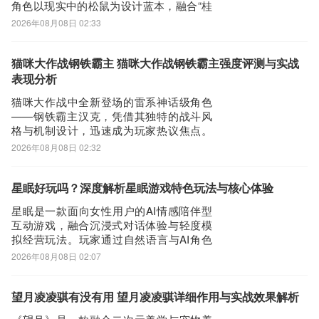
角色以现实中的松鼠为设计蓝本，融合“桂
冠”元素赋予其竞技感与辨识度。作为游戏
2026年08月08日 02:33
中典型的远程物理输出单位，桂冠鼠定位
为后排射手型精灵，具备高爆发与团队增
益双重价值。其核心主动技能名为“松果大
猫咪大作战钢铁霸主 猫咪大作战钢铁霸主强度评测与实战
决战”，可在团战中发挥关键作用：投掷巨
表现分析
型松
猫咪大作战中全新登场的雷系神话级角色
——钢铁霸主汉克，凭借其独特的战斗风
格与机制设计，迅速成为玩家热议焦点。
这位以可乐为能量源泉的壮硕战喵，身份
2026年08月08日 02:32
成谜，却在怪物入侵危急关头强势登场，
以雷霆万钧之势扭转战局。基础形态下，
汉克发动1阶技能可挥出强力右拳，对直线
星眠好玩吗？深度解析星眠游戏特色玩法与核心体验
路径上的敌人造成范围伤害，并附带概率
星眠是一款面向女性用户的AI情感陪伴型
感电效果，
互动游戏，融合沉浸式对话体验与轻度模
拟经营玩法。玩家通过自然语言与AI角色
展开交流，逐步解锁专属剧情，在日常对
2026年08月08日 02:07
话中感受细腻的情感回应与个性化关怀。
游戏内设多重叙事路径，支持自由探索与
深度互动，为用户打造高度拟真的数字陪
望月凌凌骐有没有用 望月凌凌骐详细作用与实战效果解析
伴空间。【星眠】最新版预约/下载地