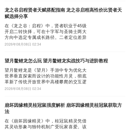
的核心挑战Boss正式登场，承载着深厚的
文化设定与机制设计。九游作为国内主流
龙之谷启程贤者天赋搭配指南 龙之谷启程高性价比贤者天
手游资讯与福利平台，持续提供《仙界大
赋选择分享
掌门
在《龙之谷：启程》中，贤者职业于45级
开启二转抉择，可在十字军与圣骑士两大
方向中选定专属成长路径。二者定位差异
显著：十字军专注高爆发混合输出，圣骑
2026年08月08日 02:34
士则侧重团队承伤与战术支援，为不同偏
好的玩家提供了清晰的玩法分化。职业进
阶流程固定明确：角色达到15级后，前往
望月鳌鲤龙怎么玩 望月鳌鲤龙实战技巧与进阶教程
凯德拉关卡接取转职任务，完成即可由牧
望月鳌鲤龙是《望月》手游中专为优化大
师晋升为
世界垂直探索而设计的功能性月灵，彻底
革新了传统开放世界中高楼攀爬的交互逻
辑，显著提升整体探索效率，已成为玩家
2026年08月08日 02:34
高频使用的高实用性月灵之一。获取《望
月》最新动态、掌握月灵培养要点，推荐
通过九游平台参与官方合作活动——平台
崩坏因缘精灵桂冠鼠强度解析 崩坏因缘精灵桂冠鼠获取方
福利丰富，注册即享多重权益：1元开通会
法
员，每月稳
在《崩坏因缘精灵》中，桂冠鼠精灵凭借
其灵动形象与独特机制广受玩家喜爱。该