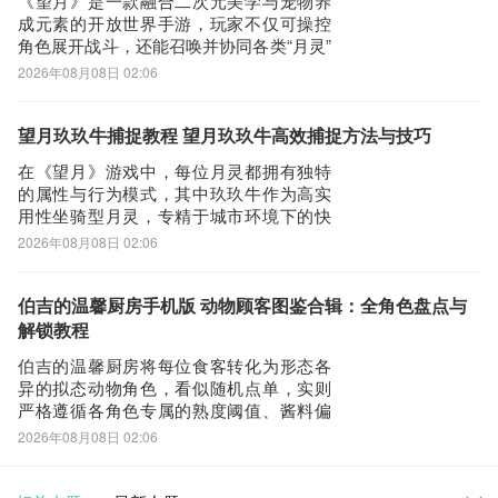
《望月》是一款融合二次元美学与宠物养
址》》》》
成元素的开放世界手游，玩家不仅可操控
角色展开战斗，还能召唤并协同各类“月灵”
共同探索与作战。在众多月灵中，“凌凌骐”
2026年08月08日 02:06
因其独特设定与实用机制备受关注。本文
将系统梳理凌凌骐的核心定位、获取方式
与实战价值，助力玩家深度理解并高效运
望月玖玖牛捕捉教程 望月玖玖牛高效捕捉方法与技巧
用该月灵。凌凌骐是一只体魄强健、逻辑
在《望月》游戏中，每位月灵都拥有独特
缜密
的属性与行为模式，其中玖玖牛作为高实
用性坐骑型月灵，专精于城市环境下的快
速探索任务。不少玩家在推进主线或拓展
2026年08月08日 02:06
地图时，因未能及时定位该月灵而产生疑
问：望月玖玖牛如何捕捉？以下将系统梳
理其出现机制、捕捉流程与实用价值，助
伯吉的温馨厨房手机版 动物顾客图鉴合辑：全角色盘点与
玩家高效完成图鉴收集。玖玖牛的性格设
解锁教程
定高度契合现
伯吉的温馨厨房将每位食客转化为形态各
异的拟态动物角色，看似随机点单，实则
严格遵循各角色专属的熟度阈值、酱料偏
好与耐心衰减模型。以下是《伯吉的温馨
2026年08月08日 02:06
厨房》手游版动物顾客行为图鉴，玩家可
通过九游平台下载游戏客户端。该平台提