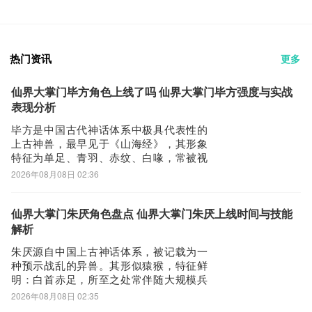
热门资讯
更多
仙界大掌门毕方角色上线了吗 仙界大掌门毕方强度与实战
表现分析
毕方是中国古代神话体系中极具代表性的
上古神兽，最早见于《山海经》，其形象
特征为单足、青羽、赤纹、白喙，常被视
作灾异之兆或火德象征。在热门修仙题材
2026年08月08日 02:36
手游《仙界大掌门》中，该神兽尚未正式
实装，但已有明确剧情定位——将作为“天
谴秘境”核心章节的关键角色登场。九游作
仙界大掌门朱厌角色盘点 仙界大掌门朱厌上线时间与技能
为国内主流游戏资讯与福利分发平台，持
解析
续更新《
朱厌源自中国上古神话体系，被记载为一
种预示战乱的异兽。其形似猿猴，特征鲜
明：白首赤足，所至之处常伴随大规模兵
戈之灾，故古籍称其为“兵燹之征”。在《仙
2026年08月08日 02:35
界大掌门》游戏中，朱厌作为天谴秘境中