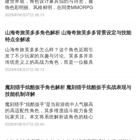
建世界观，角色设计兼具仙韵与诗意，服
饰色彩明丽、风格鲜明，在同类MMORPG
中具备显著辨识度，长期稳居玩家关注度
2026年08月07日 06:13
前列。针对近期高频搜索词“遮天世界手游
境界排行”，不少新玩家仍存在认知盲区。
本文将系统梳理该游戏核心成长体系中的
山海奇旅芙多多角色解析 山海奇旅芙多多背景设定与技能
境界演进路径及关键突破机制。游戏采用
特点全解读
阶
山海奇旅芙多多怎么样？这个角色近期引
发了不少玩家的兴趣与讨论。芙多多并非
传统意义上的高战力角色，而是一位极具
生活气息与人格魅力的伙伴——她开朗外
2026年08月07日 06:13
向、毫无拘束，一双灵动有神的大眼睛总
能第一时间抓住你的注意。无论身处何
地，只要她出现，周围氛围便立刻变得轻
魔刻猎手炫酷扳手角色解析 魔刻猎手炫酷扳手实战表现与
松活跃。她不设防、不矜持，主动搭话、
技能机制详解
热情分享，是那
魔刻猎手“炫酷扳手”是当前游戏中人气极高
的高适配性角色，其多维度战斗能力备受
玩家关注。本文将系统解析该角色的核心
机制、技能逻辑与实战定位，帮助新老玩
2026年08月07日 05:40
家快速掌握其操作要点与战术价值。该角
色具备显著的武器切换自由度，主动技能