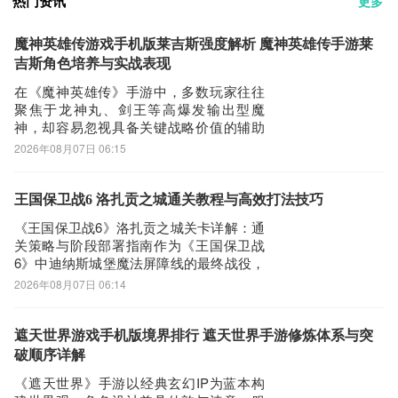
热门资讯
更多
魔神英雄传游戏手机版莱吉斯强度解析 魔神英雄传手游莱
吉斯角色培养与实战表现
在《魔神英雄传》手游中，多数玩家往往
聚焦于龙神丸、剑王等高爆发输出型魔
神，却容易忽视具备关键战略价值的辅助
单位。其中，莱吉斯作为专精续航治疗的
2026年08月07日 06:15
机动型辅助魔神，凭借低门槛获取与高效
团队生存保障能力，正逐渐成为中后期攻
坚体系中不可替代的核心角色。莱吉斯初
王国保卫战6 洛扎贡之城通关教程与高效打法技巧
始获取成本极低，仅需6元限时礼包即可入
《王国保卫战6》洛扎贡之城关卡详解：通
手，适合新手
关策略与阶段部署指南作为《王国保卫战
6》中迪纳斯城堡魔法屏障线的最终战役，
洛扎贡之城由维兹南昔日学徒镇守，地形
2026年08月07日 06:14
结构复杂，存在上下两条主路径及中央开
阔带。该区域无法通过单组防御塔实现双
线覆盖，需采用差异化布防策略。开局阶
遮天世界游戏手机版境界排行 遮天世界手游修炼体系与突
段建议在上路部署黑骑士兵营、下路配置
破顺序详解
死灵牧，
《遮天世界》手游以经典玄幻IP为蓝本构