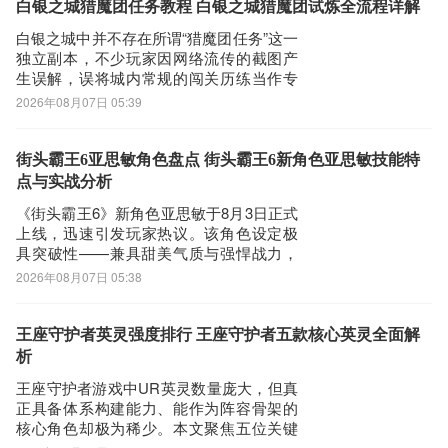
支持实时切换近战/远程武器类型，使其能
白银之城猎魔团任务教程 白银之城猎魔团试炼全流程详解
无缝应对PVE推图、PVP对抗及高难度副
白银之城中并不存在所谓“猎魔团任务”这一
本
独立副本，不少玩家因网络流传的截图产
生误解，误将城内常规的闯关历练当作专
属试炼玩法。实际上，该内容即为游戏内
2026年08月07日 05:39
固定开放的“历练关卡”，场景统一设定于古
堡庭院，每局需击败24名敌人。通关核心
在于合理组队与技能协同，而非寻找不存
街头霸王6亚思敏角色盘点 街头霸王6新角色亚思敏技能特
在的隐藏副本。当前高胜率配置推荐四人
点与实战分析
协
《街头霸王6》新角色亚思敏于8月3日正式
上线，迅速引发玩家热议。该角色设定极
具突破性——兼具甜美气质与强悍战力，
打破系列传统形象框架，成为当前版本最
2026年08月07日 05:38
具话题性的格斗家之一。其视觉辨识度极
高：深色肌肤搭配粉紫渐变长发，两套风
格迥异的造型可自由切换，兼顾美学表现
王座守护者英灵强度排行 王座守护者五款核心英灵全面解
与角色张力。《biubiu加速器》最新下载地
析
王座守护者游戏中UR英灵数量庞大，但真
正具备体系构建能力、能作为阵容骨架的
核心角色却极为稀少。本文聚焦五位关键
英灵——天谴暴君、恶魔克星、巨龙女