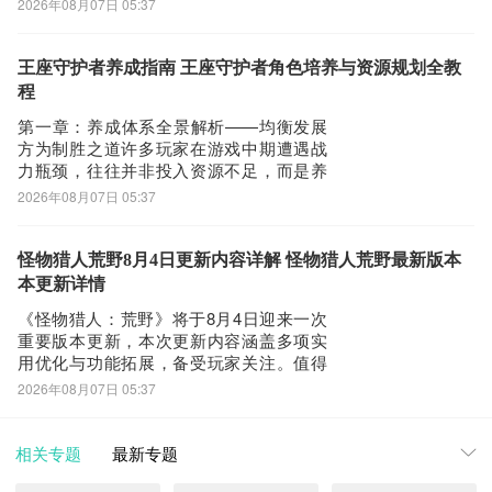
2026年08月07日 05:37
王、深渊梦魇、绮梦主宰。他们分别代表
致命、统御、元素三大阵营的战术支点，
覆盖前排承伤、后排收割、群体控场、团
王座守护者养成指南 王座守护者角色培养与资源规划全教
队续航与DOT爆发等核心维度。掌握这五
程
人的机制逻
第一章：养成体系全景解析——均衡发展
方为制胜之道许多玩家在游戏中期遭遇战
力瓶颈，往往并非投入资源不足，而是养
成策略失衡所致——部分系统长期搁置，
2026年08月07日 05:37
而另一些系统却过度倾斜资源。《王座守
护者》构建了七大核心养成模块，彼此协
同、环环相扣，任一环节滞后都将导致整
怪物猎人荒野8月4日更新内容详解 怪物猎人荒野最新版本
体战力出现结构性短板：忽视任意一条主
本更新详情
线，都会削弱
《怪物猎人：荒野》将于8月4日迎来一次
重要版本更新，本次更新内容涵盖多项实
用优化与功能拓展，备受玩家关注。值得
关注的是，由于游戏采用跨服联机机制，
2026年08月07日 05:37
部分用户在实际游玩过程中仍会遇到连接
中断、高延迟及网络波动等问题，影响整
体体验。针对此类网络稳定性难题，目前
相关专题
最新专题
已有成熟的技术方案可供参考。《biubiu加