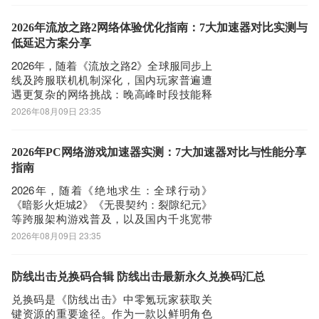
变量。玩家普遍反馈：晚高峰时段（19:30
–22:00）外服登录失败率上升至12.7%–
2026年流放之路2网络体验优化指南：7大加速器对比实测与
18.3%，语
低延迟方案分享
2026年，随着《流放之路2》全球服同步上
线及跨服联机机制深化，国内玩家普遍遭
遇更复杂的网络挑战：晚高峰时段技能释
放跳延迟（实测偏差达180–320ms）、地
2026年08月09日 23:35
图加载卡顿（平均停滞2.4–5.7秒）、多人
副本中角色位置漂移（坐标同步误差超
±3.2格）、以及突发性断连重连（单局触
2026年PC网络游戏加速器实测：7大加速器对比与性能分享
发频次0.8–2.3次/
指南
2026年，随着《绝地求生：全球行动》
《暗影火炬城2》《无畏契约：裂隙纪元》
等跨服架构游戏普及，以及国内千兆宽带
渗透率达87.3%、5G-A终端出货量同比增
2026年08月09日 23:35
长214%的现实背景，玩家遭遇的网络问题
已从单纯“高延迟”演变为复合型故障：晚高
峰时段TCP重传率跃升至12–18%，UDP丢
防线出击兑换码合辑 防线出击最新永久兑换码汇总
包触发帧同步断裂导
兑换码是《防线出击》中零氪玩家获取关
键资源的重要途径。作为一款以鲜明角色