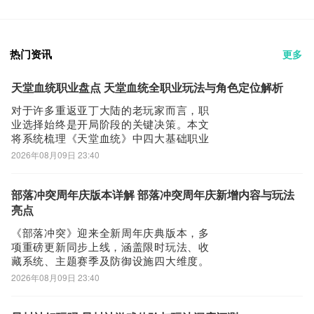
热门资讯
更多
天堂血统职业盘点 天堂血统全职业玩法与角色定位解析
对于许多重返亚丁大陆的老玩家而言，职
业选择始终是开局阶段的关键决策。本文
将系统梳理《天堂血统》中四大基础职业
的核心定位与实战价值，帮助玩家依据自
2026年08月09日 23:40
身游戏习惯——无论是追求稳定挂机、专
注资源积累，还是热衷高对抗性团战——
做出更契合长期体验的职业规划。人类战
部落冲突周年庆版本详解 部落冲突周年庆新增内容与玩法
士作为经典近战职业，具备极高的生存容
亮点
错率。其基础
《部落冲突》迎来全新周年庆典版本，多
项重磅更新同步上线，涵盖限时玩法、收
藏系统、主题赛季及防御设施四大维度。
所有新增内容均面向满足大本营等级门槛
2026年08月09日 23:40
的玩家开放，可依据个人发展节奏逐步体
验与解锁。本次周年庆核心玩法之一为“夏