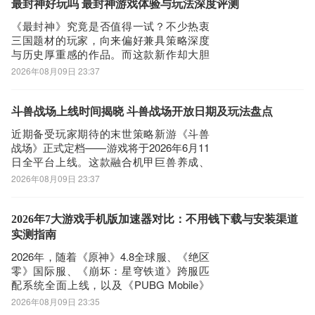
日委托系统”，持续整整三十天。村庄中将
最封神好玩吗 最封神游戏体验与玩法深度评测
随机出现多位携带任务标识的村民，点击
《最封神》究竟是否值得一试？不少热衷
即可接取
三国题材的玩家，向来偏好兼具策略深度
与历史厚重感的作品。而这款新作却大胆
重构传统——将耳熟能详的三国武将悉数
2026年08月09日 23:37
重塑为高颜值美少女角色，从英姿飒爽的
吕布化身、羽扇轻摇的诸葛少女，到剑舞
翩跹的貂蝉、温婉中透出凌厉气场的诸多
斗兽战场上线时间揭晓 斗兽战场开放日期及玩法盘点
名将，整体美术风格鲜明，人设极具辨识
近期备受玩家期待的末世策略新游《斗兽
度。这种颠覆
战场》正式定档——游戏将于2026年6月11
日全平台上线。这款融合机甲巨兽养成、
基地建设、战术部署与开放世界探索的重
2026年08月09日 23:37
度策略手游，现已开启下载通道，欢迎前
往官方指定渠道获取安装包，踏入星陨大
陆，开启属于你的废土指挥官生涯。《斗
2026年7大游戏手机版加速器对比：不用钱下载与安装渠道
兽战场》最新下载预约地址:》》》》》#斗
实测指南
2026年，随着《原神》4.8全球服、《绝区
零》国际服、《崩坏：星穹铁道》跨服匹
配系统全面上线，以及《PUBG Mobile》
职业联赛常态化运营，手游联机网络质量
2026年08月09日 23:35
已成为影响竞技公平性与社交体验的核心