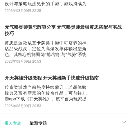
设计与策略玩法见长的手游，游戏持续为
玩家提供高价值的永久性兑换福利。这些
2026年08月09日 22:25
兑换码不仅涵盖钻石等核心货币，还包含
高级召唤选证、英雄战斗经验、金币、英
雄强化水晶、初级轮盘筹码等一次性稀缺
元气唤灵师黄忠阵容分享 元气唤灵师最强黄忠搭配与实战
道具，有效缓解新手阶段“无将可用”的成长
技巧
瓶颈。【
黄忠是这款放置卡牌类手游中可培养的神
话品级战灵，定位为高爆发单体输出型角
色。其核心机制围绕“撼岳箭”与“气势”系统
展开：入场时自动发射撼岳箭，对路径上
2026年08月09日 20:53
所有敌人造成伤害；绝技则锁定最远端目
标，依据当前气势层数提升伤害量。每命
中一名敌人可叠加1层气势，最高5层；若
开天英雄升级教程 开天英雄新手快速升级指南
撼岳箭命中目标数≥2，则立即重置技能冷
传奇类游戏当前热度持续攀升，若想体验
却
经典又富有新意的仿传奇作品，可前往九
游app下载《开天英雄》。该平台为玩家提
供丰富的新手扶持资源，包括专属开服礼
2026年08月09日 20:53
包、限时节日活动及实时更新的福利内
容。它手游福利最好，并且还是阿里巴巴
灵犀互娱旗下产品。现有礼包可拿，活动
相关专题
最新专题
节假日礼包及时更新。本文将围绕《开天