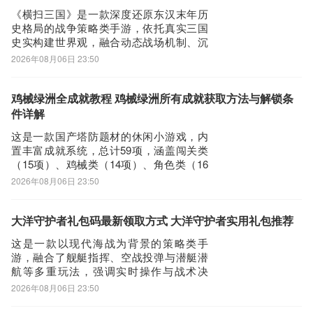
高效成型的流派体系？以下将从四个差异
《横扫三国》是一款深度还原东汉末年历
化
史格局的战争策略类手游，依托真实三国
史实构建世界观，融合动态战场机制、沉
浸式剧情演绎与差异化武将养成体系。当
2026年08月06日 23:50
前玩家普遍关注的核心问题——横扫三国
公测时间，官方尚未正式对外公布。以下
为最新进展梳理与游戏核心特色解析。
鸡械绿洲全成就教程 鸡械绿洲所有成就获取方法与解锁条
【横扫三国】最新版预约/下载地
件详解
址》》》》》#横扫三
这是一款国产塔防题材的休闲小游戏，内
置丰富成就系统，总计59项，涵盖闯关类
（15项）、鸡械类（14项）、角色类（16
项）及其他类（14项）。全成就达成需投
2026年08月06日 23:50
入较长时间与策略规划，不少玩家关注具
体成就清单，本文将逐一梳理分类说明，
便于对照推进。如需进一步了解该游戏资
大洋守护者礼包码最新领取方式 大洋守护者实用礼包推荐
讯，可前往九游平台相关专题页面查询。
这是一款以现代海战为背景的策略类手
九
游，融合了舰艇指挥、空战投弹与潜艇潜
航等多重玩法，强调实时操作与战术决
策。玩家可亲自操控战舰进行炮击对抗，
2026年08月06日 23:50
切换第一人称视角驾驶战机实施精准轰
炸，亦能潜入深海指挥潜艇执行隐蔽猎杀