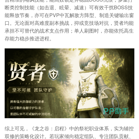
断类控制技能（如击退、眩晕、减速）可有效干扰BOSS技
能释放节奏，亦可在PVP中瓦解敌方阵型、制造关键输出窗
口。无论面对高难度副本挑战，抑或竞技场对抗，贤者均能
承担不可替代的战术支点作用；单人刷图时，亦能依托高生
存能力稳步推进进程。
综上可见，《龙之谷：启程》中的祭祀职业体系，实为辅控
双修的策略化设计。若玩家倾向稳定组队、专注团队贡献、