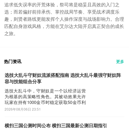
追求低失误率的开荒体验，祭司将是稳妥且高效的入门之
选；而若偏好前排承伤、掌控战局节奏、享受战术调度乐
趣，则贤者路线更能发挥个人操作深度与战场影响力。合理
匹配自身游戏风格，方能在艾尔达大陆开启真正契合的成长
之旅。
热门资讯
更多
选技大乱斗守财奴流派搭配指南 选技大乱斗最强守财奴阵
容与技能组合分享
选技大乱斗中，守财奴是一个以经济运营
为根基的高策略性角色。其被动效果允许
玩家在持有1000金币时稳定获取50金币利
息，而终极技能的伤害数值则与当前持有
2026年08月06日 23:51
的金币总量直接挂钩——每100金币提升固
定比例伤害，使其成为游戏中最具滚雪球
潜力的职业之一。如何围绕这一机制构建
横扫三国公测时间公布 横扫三国最新公测日期指引