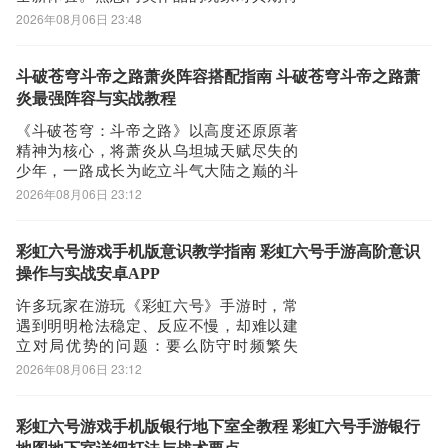
已久。官方已正式公布，《大侠闯天下》
2026年08月06日 23:48
将于2026年8月25日全平台上线。目前，用
户可前往九游app完成预约，第一时间获取
开服提醒与预下载资格。【大侠闯天下】
斗破苍穹斗帝之路萧炎阵容搭配指南 斗破苍穹斗帝之路萧
最新版预约/下载》》》》》#大侠闯天
炎最强阵容与实战教程
《斗破苍穹：斗帝之路》以高度还原原著
精神为核心，将萧炎从乌坦城天赋尽失的
少年，一路成长为屹立斗气大陆之巅的斗
帝全过程完整呈现。游戏主线严格遵循小
2026年08月06日 23:12
说关键时间节点——起于迦南学院求学，
经中州风云激荡，终抵斗帝境界，全程无
跳跃、无删减。三年之约的孤傲赴约、云
彩虹六号游戏手机版意识教学指南 彩虹六号手游高阶意识
岚宗山门前的惊天一战、药老被囚魂殿后
操作与实战安卓APP
的营救行动等
许多玩家在游玩《彩虹六号》手游时，常
遇到明明枪法稳定、反应不慢，却难以建
立对局优势的问题：要么防守时频繁失
点，要么进攻时节奏混乱、推进受阻。其
2026年08月06日 23:12
实，制约表现的核心往往并非操作精度，
而是战术意识的系统性缺失。掌握科学的
攻防思维框架，比单纯练习压枪更有效
彩虹六号游戏手机版银行地下室全教程 彩虹六号手游银行
率。本文将围绕实战中炸弹安放与拆除这