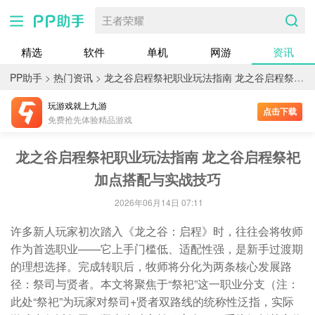
王者荣耀
精选
软件
单机
网游
资讯
PP助手
>
热门资讯
>
龙之谷启程祭祀职业玩法指南 龙之谷启程祭祀加点搭配与实战技巧
玩游戏就上九游
点击下载
免费抢先体验精品游戏
龙之谷启程祭祀职业玩法指南 龙之谷启程祭祀
加点搭配与实战技巧
2026年06月14日 07:11
许多新人玩家初次踏入《龙之谷：启程》时，往往会将牧师
作为首选职业——它上手门槛低、适配性强，是新手过渡期
的理想选择。完成转职后，牧师将分化为两条核心发展路
径：祭司与贤者。本文将聚焦于“祭祀”这一职业分支（注：
此处“祭祀”为玩家对祭司+贤者双路线的统称性泛指，实际