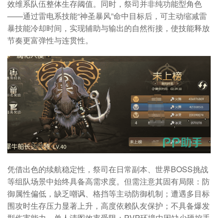
效维系队伍整体生存阈值。同时，祭司并非纯功能型角色
——通过雷电系技能“神圣暴风”命中目标后，可主动缩减雷
暴技能冷却时间，实现辅助与输出的自然衔接，使技能释放
节奏更富弹性与连贯性。
凭借出色的续航稳定性，祭司在日常副本、世界BOSS挑战
等组队场景中始终具备高需求度。但需注意其固有局限：防
御属性偏低，缺乏嘲讽、格挡等主动防御机制；遭遇多目标
围攻时生存压力显著上升，高度依赖队友保护；不具备爆发
型伤害能力，单人清图效率受限；PVP环境中因缺少硬控手