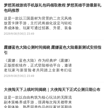
任务。游戏摒弃了纯自动战斗模式，注重
梦想英雄游戏手机版礼包码领取教程 梦想英雄手游最新礼
战前阵型部署、舰种协同搭配及战斗中的
包码推荐
即时微操，对策略深
这是一款以三国题材为背景的二次元风格
放置卡牌手游，主打武将娘化设定与轻松
养成体验。玩家可通过招募、升星、装备
强化等方式打造专属阵容，同时支持挂机
2026年08月06日 23:49
自动获取资源，战斗过程也支持全自动操
作，大幅降低日常负担。游戏内每位武将
均配备精致立绘、动态特效及标志性大翅
露娜蓝色大陆公测时间揭晓 露娜蓝色大陆最新测试安排指
膀，随着主线推进，还能解锁多套主题服
引
饰与沉浸式互
《露娜：蓝色大陆》作为经典IP《露娜》
正版授权续作，正式登陆移动平台，邀请
老玩家与新冒险者共同踏上全新奇幻征
程。Q版萌系美术风格、明亮治愈的场景设
2026年08月06日 23:49
计，配合自由职业切换系统，为玩家带来
沉浸式角色养成体验。关于公测时间，官
方已确认将于近期开启，敬请期待。【露
大侠闯天下上线时间揭晓｜大侠闯天下正式公测日期公布
娜：蓝色大陆】最新版预约/下
这是一款以自由构筑为核心玩法的无限流
载》》》》》#露娜
副本策略养成手游，强调每次闯关都带来
全新体验。熟悉同类作品的玩家对其期待