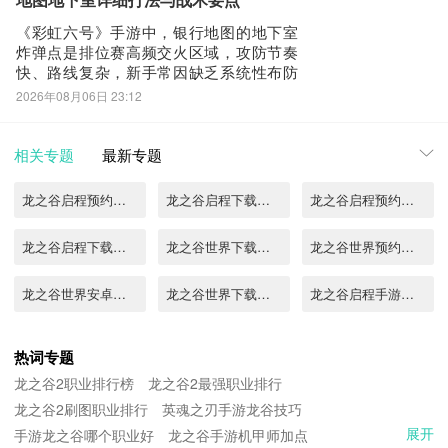
地图地下室详细打法与战术要点
一核心目标，拆解
《彩虹六号》手游中，银行地图的地下室
炸弹点是排位赛高频交火区域，攻防节奏
快、路线复杂，新手常因缺乏系统性布防
思路而被多路突入、瞬间击溃。本文将围
2026年08月06日 23:12
绕该点位的核心防守逻辑，提供一套结构
清晰、实操性强的战术方案，帮助玩家提
升守点稳定性与团队协同效率。防守配置
相关专题
最新专题
上，推荐采用双核心联动体系：黑镜
（Black M
龙之谷启程预约地址
龙之谷启程下载在哪里
龙之谷启程预约地址在哪
龙之谷启程下载地址在哪
龙之谷世界下载预约
龙之谷世界预约地址
龙之谷世界安卓下载地址分享
龙之谷世界下载地址分享
龙之谷启程手游下载地址分享
龙之谷启程手游下载链接分享
龙之谷启程下载入口分享
龙之谷启程下载入口
热词专题
龙之谷2职业排行榜
龙之谷2最强职业排行
龙之谷启程手游下载途径分享
龙之谷启程手游下载地址在哪里
龙之谷启程下载教程介绍
龙之谷2刷图职业排行
英魂之刃手游龙谷技巧
展开
手游龙之谷哪个职业好
龙之谷启程手游预约地址分享
龙之谷手游机甲师加点
龙之谷启程下载渠道有哪些
龙之谷启程手游预约渠道在哪