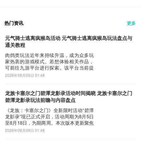
热门资讯
更多
元气骑士逃离疯猴岛活动 元气骑士逃离疯猴岛玩法盘点与
通关教程
肉鸽类玩法近年来持续升温，成为众多玩
家热衷的游戏模式。若想体验相关作品，
可前往九游平台进行探索。该平台当前提
供丰厚的手游福利，且为阿里巴巴灵犀旗
2026年08月09日 01:48
下产品，现开放专属礼包领取通道，节假
日期间活动礼包亦将同步更新。《元气骑
士》全新赛季活动“逃离疯猴岛”已正式公
龙族卡塞尔之门碧潭龙影录活动时间揭晓 龙族卡塞尔之门
布。作为版本8.5.0上线后同步开启的限时
碧潭龙影录玩法前瞻与内容盘点
玩法
《龙族：卡塞尔之门》全新限时活动“碧潭
龙影录”现已正式开启，活动周期为8月5日
至8月18日，为期两周。本次版本更新聚焦
角色养成与福利回馈，多项玩法同步上
2026年08月09日 01:48
线，兼顾新老玩家体验。有意向参与的用