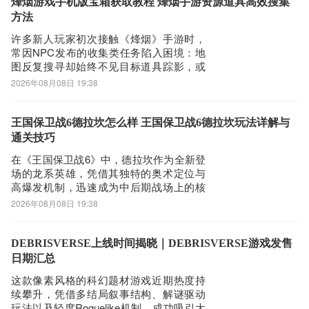
荐使用业内综合性能表现突出的biubiu加速
烽烟游戏手机版宝箱获取教程 烽烟手游资源道具高效搜集
器。《biub
方法
许多新人玩家初次接触《烽烟》手游时，
常因NPC发布的收集类任务陷入困境：地
图反复搜寻却始终不见目标道具踪影，或
在支线环节反复受阻，难以推进剧情。此
2026年08月08日 19:38
类问题往往源于对游戏内宝箱机制理解不
足。事实上，宝箱是提升角色成长效率的
关键资源入口——其中包含大量金币、强
王国保卫战6德拉坎怎么样 王国保卫战6德拉坎玩法详解与
化材料与稀有装备图纸，无论是新手开荒
通关技巧
阶段还是中
在《王国保卫战6》中，德拉坎作为全新登
场的龙系英雄，凭借其独特的奥术定位与
高爆发机制，迅速成为中后期战场上的核
心输出单位。不同于传统法师类角色，德
2026年08月08日 19:38
拉坎并非依赖持续施法，而是以精准打击
与范围清场能力见长。想要充分发挥其实
战价值，玩家需深入理解其技能逻辑、伤
DEBRISVERSE上线时间揭晓｜DEBRISVERSE游戏发售
害构成及协同策略，方能在高难度关卡中
日期汇总
稳定发挥。
这款像素风格的科幻题材游戏近期热度持
续攀升，凭借多结局叙事结构、解谜驱动
玩法以及轻度Roguelike机制，成功吸引大