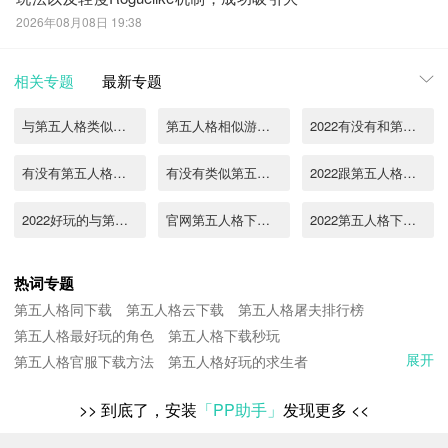
量玩家关注。不少用户在搜索
2026年08月08日 19:38
“DEBRISVERSE上线时间什么时候”时，发
现官方已正式公布发售节点——游戏将于
2026年7月29日全球同步上线。《biubiu加
相关专题
最新专题
速器》最新下载地址》》
与第五人格类似的游戏推荐
第五人格相似游戏有哪些
2022有没有和第五人格类似的游戏
有没有第五人格类型的游戏
有没有类似第五人格的游戏2022
2022跟第五人格相似的游戏有哪些
2022好玩的与第五人格类似的游戏有哪些
官网第五人格下载2022
2022第五人格下载安装
2022最新第五人格下载免费
与第五人格类似的游戏2022
第五人格官网下载
热词专题
第五人格同下载
第五人格云下载
第五人格屠夫排行榜
2022有哪些和第五人格风格类似的游戏
类似第五人格的游戏推荐
类似第五人格的游戏下载推荐
第五人格最好玩的角色
第五人格下载秒玩
展开
第五人格官服下载方法
类似第五人格的游戏推送2025
第五人格好玩的求生者
2025和第五人格相似的游戏有哪些
类似第五人格的游戏有哪些
第五人格模拟器下载
第五人格亚服下载官网
>>
到底了，安装
类似第五人格的游戏下载合集
「PP助手」
类似第五人格的游戏排行前5推荐
发现更多
<<
第五人格溜鬼角色排行
第五人格人气排行榜
第五人格柯南联动下载
地第五人格下载
第五人格安桌下载