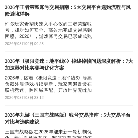
户可通过九游APP下载游戏客户端，并领
取平台专属新手礼包及限时登录奖励。据
2026年王者荣耀账号交易指南：5大交易平台选购流程与风
公开平台数据统计，九游在手游福利发放
险避坑详解
维
许多玩家希望快速入手心仪的王者荣耀账
号，却对如何安全、高效地完成交易感到
困惑。2026年，游戏账号交易已形成成熟
生态，主流平台在安全性、覆盖广度、响
2026年08月09日 00:28
应效率与商品真实性方面各有侧重。选择
合适平台，能显著降低风险、节省时间并
提升体验。下文将基于四项核心维度——
2026年《极限竞速：地平线6》掉线掉帧问题深度解析：7大
安全有保障、游戏覆盖全、服务响应快、
加速器对比实测与优化方案
精选真商
2026年，随着《极限竞速：地平线6》等高
负载外服游戏持续更新，玩家普遍反馈在
联机竞速、跨区域匹配、开放世界无缝加
载等场景中遭遇**跳延迟（瞬时延迟跃升＞
2026年08月08日 23:12
150ms）、晚高峰丢包率突增至3.2%–
8.7%、偶发性连接中断（平均4.3次/2小
时）及帧同步异常导致的输入延迟感知增
2026年九游《三国志战略版》账号交易指南：5大交易平台
强**等问题。尤其在千兆
对比与选购建议
三国志战略版在2026年迎来新一轮机制优
化，新手引导更友好，但“贫富差距”问题依