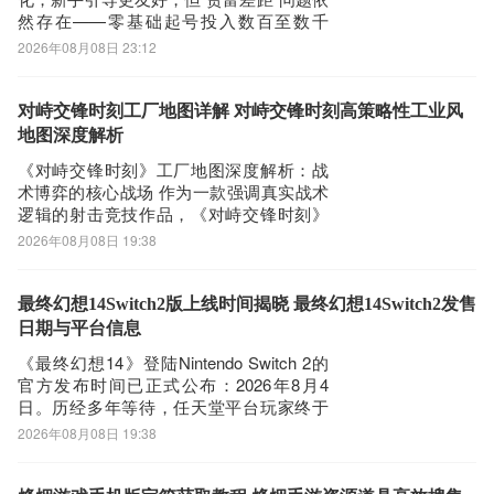
然存在——零基础起号投入数百至数千
元，资源积累与战力成长仍显缓慢。相较
2026年08月08日 23:12
之下，购买成熟账号成为高效入局路径。
九游版本的《三国志战略版》因渠道特
性，在账号转移与资产归属上具备天然适
对峙交锋时刻工厂地图详解 对峙交锋时刻高策略性工业风
配性，而选择可靠平台尤为关键。下文基
地图深度解析
于202
《对峙交锋时刻》工厂地图深度解析：战
术博弈的核心战场 作为一款强调真实战术
逻辑的射击竞技作品，《对峙交锋时刻》
在地图设计层面展现出高度的专业性与策
2026年08月08日 19:38
略深度。工厂地图是其核心竞技图谱之
一，整体结构融合开阔区域与密集工事，
既支持中远距离火力压制，也兼容近距离
最终幻想14Switch2版上线时间揭晓 最终幻想14Switch2发售
快速反应作战。每处掩体布局、通道走
日期与平台信息
向、高低
《最终幻想14》登陆Nintendo Switch 2的
官方发布时间已正式公布：2026年8月4
日。历经多年等待，任天堂平台玩家终于
迎来这款承载无数玩家青春记忆的经典
2026年08月08日 19:38
MMORPG。为保障开服初期稳定流畅的游
戏体验，建议提前配置网络优化工具，推