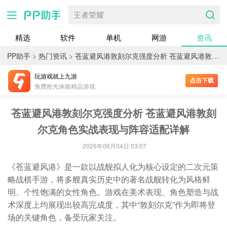
王者荣耀
精选
软件
单机
网游
资讯
PP助手
>
热门资讯
>
苍蓝避风港敦刻尔克强度分析 苍蓝避风港敦刻尔克角色实战表现与阵容适配详解
玩游戏就上九游
点击下载
免费抢先体验精品游戏
苍蓝避风港敦刻尔克强度分析 苍蓝避风港敦刻
尔克角色实战表现与阵容适配详解
2026年06月04日 03:07
《苍蓝避风港》是一款以战舰拟人化为核心设定的二次元策
略战棋手游，将多艘真实历史中的著名战舰转化为风格鲜
明、个性饱满的女性角色。游戏在美术表现、角色塑造与战
术深度上均展现出较高完成度，其中“敦刻尔克”作为即将登
场的关键角色，备受玩家关注。