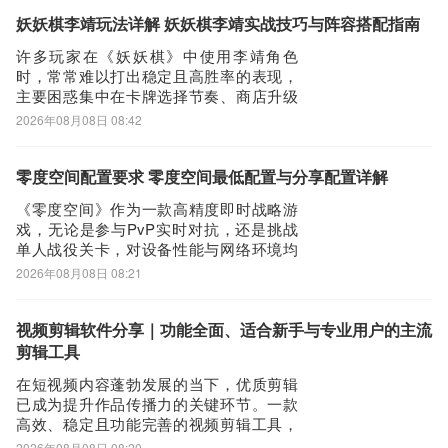
理特质的获取方式、类型划分、觉醒机制
与实战搭配逻辑，助力玩家高效构建个性
妖妖棋李靖玩法详解 妖妖棋李靖实战技巧与阵容搭配指南
化角色体系。一、特质获取方式玩家可通
许多玩家在《妖妖棋》中使用李靖角色
过两大主渠道
时，常常难以打出稳定且高胜率的表现，
主要困惑集中在卡牌选择节奏、商店升级
时机以及资源规划上。本文将系统梳理李
2026年08月08日 08:42
靖的实战运营逻辑，帮助玩家建立清晰的
对局思路，提升整体胜率。李靖的核心机
制围绕“皇恩牌”展开：每回合开始自动获得
零度空间配置要求 零度空间最低配置与分享配置详解
1张皇恩牌；累计消耗15张皇恩可召唤关键
《零度空间》作为一款高精度即时战略游
单位“
戏，无论是参与PvP实时对抗，还是挑战
单人战役关卡，对设备性能与网络环境均
有明确要求。为确保操作响应及时、画面
2026年08月08日 08:21
渲染稳定、联机过程顺畅，玩家需提前确
认硬件配置是否达标。下文将全面解析
《零度空间》的官方推荐配置，并同步介
视频剪辑软件分享｜功能全面、适合新手与专业用户的主流
绍提升联网体验的关键辅助工具。《biubiu
剪辑工具
加速
在短视频内容蓬勃发展的当下，优质剪辑
已成为提升作品传播力的关键环节。一款
高效、稳定且功能完善的视频剪辑工具，
能显著提升创作效率与成片质量。当前市
2026年08月08日 08:20