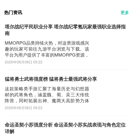
热门资讯
更多
塔尔战纪平民职业分享 塔尔战纪零氪玩家最强职业选择指
南
MMORPG品类持续火热，对这类游戏感兴
趣的玩家可前往九游平台浏览与下载。该
平台为用户提供了丰富的MMORPG资源，
其中《塔尔战纪》尤为突出——作为一款
2026年08月08日 09:22
致敬经典奇迹题材的怀旧向作品，它在画
面表现、操作手感及系统深度上均实现了
显著升级。当前，《塔尔战纪》在九游平
猛将勇士武将强度榜 猛将勇士最强武将分享
台上线专属福利活动，新用户注册即领新
这款策略类手游汇聚了海量历史与幻想题
手礼
材的武将角色，涵盖魏、蜀、吴三大传统
阵营，同时拓展出神、魔两大高阶势力体
系。面对如此丰富的武将池，不少玩家关
2026年08月08日 09:22
心实战表现与培养优先级——为此，我们
梳理了一份当前版本中具备显著战术价值
的武将梯队榜单，帮助玩家科学分配养成
命运圣契小苏强度分析 命运圣契小苏实战表现与角色定位
资源，明确主力阵容构建方向。如需深入
详解