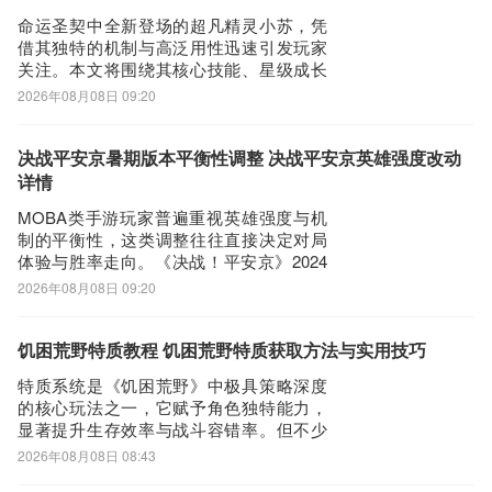
掌握某位武将
命运圣契中全新登场的超凡精灵小苏，凭
借其独特的机制与高泛用性迅速引发玩家
关注。本文将围绕其核心技能、星级成长
路径及实战定位展开深度解析，帮助玩家
2026年08月08日 09:20
全面掌握其强度表现与培养价值。小苏的
基础破格技可为我方全体提供战斗全程生
效的30%精灵伤害减免效果。此外，当己
决战平安京暑期版本平衡性调整 决战平安京英雄强度改动
方冒险者每回合首次释放终结技时，小苏
详情
将自动追加
MOBA类手游玩家普遍重视英雄强度与机
制的平衡性，这类调整往往直接决定对局
体验与胜率走向。《决战！平安京》2024
年暑期版本将于8月7日维护更新后正式实
2026年08月08日 09:20
装，本次战斗系统升级覆盖范围广泛：涉
及17位式神的核心机制重制与优化，同步
调整野区节奏、地图资源刷新逻辑、地形
饥困荒野特质教程 饥困荒野特质获取方法与实用技巧
交互逻辑以及装备属性体系。以下为关键
特质系统是《饥困荒野》中极具策略深度
改
的核心玩法之一，它赋予角色独特能力，
显著提升生存效率与战斗容错率。但不少
新人玩家对特质的获取逻辑、分类机制及
2026年08月08日 08:43
进阶路径仍存在认知盲区。本文将系统梳