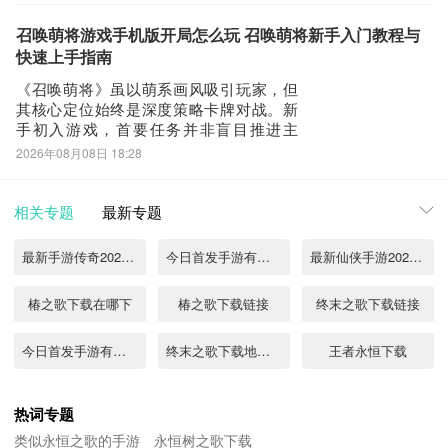
逻辑围绕“冲锋入场”展开——战斗开始即自
动突进至敌方前排，兼具高爆发输出、持
召唤萌将游戏手机版开局怎么玩 召唤萌将新手入门教程与
续自疗及巨额生命值成长三大特性。当前
快速上手指南
版本中共
《召唤萌将》虽以萌系画风吸引玩家，但
其核心定位始终是深度策略卡牌对战。新
手初入游戏，首要任务并非盲目推进主
线，而是构建可持续成长的资源管理逻辑
2026年08月08日 18:28
与角色养成路径。开局阶段，英雄收集是
阵容搭建的根基，所有闯关、副本及PVE
内容均围绕队伍配置展开，尤其在主线关
相关专题
最新专题
卡与高阶副本中，战力断层往往成为新手
停滞的关键节
最新手游传奇2021首发有哪些
今日首发手游有哪些2022
最新仙侠手游2023首发排行
椿之歌下载在哪下
椿之歌下载链接
终末之歌下载链接
今日首发手游有哪些
终末之歌下载地址分享
王者永恒下载
终末之歌下载地址推荐
王者永恒下载链接
永恒树之歌创世测试下载
热词专题
类似永恒之歌的手游
永恒树之歌下载
永恒树之歌创世下载最新链接分享
王者永恒下载地址
永恒树之歌创世安卓下载地址分享