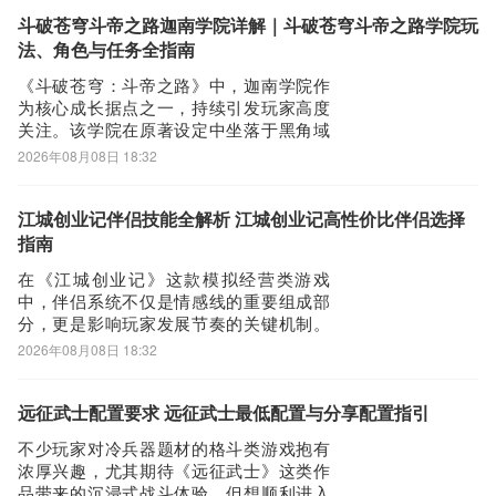
验。对于熟悉该类型作品的玩家而言，本
作由知名发行商操刀，品质保障值得期
斗破苍穹斗帝之路迦南学院详解｜斗破苍穹斗帝之路学院玩
待。《biubiu加速器》最新下载地
法、角色与任务全指南
址》》》》
《斗破苍穹：斗帝之路》中，迦南学院作
为核心成长据点之一，持续引发玩家高度
关注。该学院在原著设定中坐落于黑角域
腹地，由远古八族之一雷族的大长老邙天
2026年08月08日 18:32
尺亲手创立，其初始使命并非单纯授业育
人，而是为封印与镇压异火——陨落心炎
而建。这一背景设定，也为游戏内该区域
江城创业记伴侣技能全解析 江城创业记高性价比伴侣选择
的功能设计奠定了深厚叙事基础。在游戏
指南
世界里，迦南
在《江城创业记》这款模拟经营类游戏
中，伴侣系统不仅是情感线的重要组成部
分，更是影响玩家发展节奏的关键机制。
每位可攻略角色都拥有独一无二的专属技
2026年08月08日 18:32
能，这些技能直接作用于游戏核心玩法
——商业经营、武学修炼、资源采集与手
工制作等环节。合理选择伴侣，能显著提
远征武士配置要求 远征武士最低配置与分享配置指引
升效率；若仓促缔结婚约而未充分了解技
不少玩家对冷兵器题材的格斗类游戏抱有
能适配性，则需耗
浓厚兴趣，尤其期待《远征武士》这类作
品带来的沉浸式战斗体验。但想顺利进入