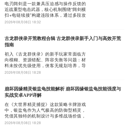
电刃阔剑是一款兼具压迫感与操作反馈的
近战重型电击武器，核心机制围绕“阔剑横
扫+电链续接”构建连段体系，通过多段攻
击叠加感电标记，触发硬直与范围弧光效
2026年08月08日 18:32
果。其终极技能“神龙摆尾”为大范围回旋
斩，具备120度扇形判定、无衰减群伤特
性，是应对精英怪韧性条及小怪集群的关
古龙群侠录开荒教程合辑 古龙群侠录新手入门与高效开荒
键解法。掌握该武器的伤害节奏与出力曲
指南
线，
初入《古龙群侠录》的新手玩家常面临方
向模糊、资源错配、阵容失衡等问题：材
料未按优先级使用，侠客无规划培养，导
致开服黄金发育期被白白浪费。本篇开荒
2026年08月08日 18:28
指南专为新玩家定制，聚焦前7日关键节
奏，梳理资源分配逻辑、战力成长路径与
核心养成策略，助你高效组建成型主力
崩坏因缘精灵银盐龟技能解析 崩坏因缘银盐龟技能强度与
队，稳拿全部开服阶段奖励，顺利过渡至
实战安卓APP详解
中期玩法。作为
在《大世界精灵捕捉》这款策略卡牌游戏
中，银盐龟作为人气极高的防御型精灵，
凭借其独特的机制设计与多维战场价值，
成为众多玩家阵容构建的核心选择。该精
2026年08月08日 18:28
灵亦被称作尼古拉斯银言龟，其核心战斗