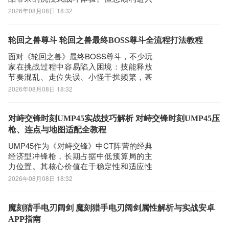
游戏世界，除了热情之外，还需关注硬件
2026年08月08日 18:32
门槛与网络环境两大关键因素。那么，
《远征武士》的运行配置究竟有哪些硬性
要求？老旧设备是否还能胜任？此外，多
轮回之兽尊斗 轮回之兽最终BOSS尊斗全流程打法教程
人联机场景下如何规避延迟、掉线等常见
面对《轮回之兽》最终BOSS尊斗，不少玩
问题？一款稳定
家在挑战过程中容易陷入困境：技能释放
节奏混乱、走位失误、小怪干扰频繁，甚
至因网络波动导致关键闪避失败，功亏一
2026年08月08日 18:32
篑。实际上，该Boss战共分为三个阶段，
对操作意识与环境判断能力提出明确要求
——而稳定流畅的网络环境，正是支撑战
对峙交锋时刻UMP45实战技巧解析 对峙交锋时刻UMP45压
术执行的基础保障。《biubiu加速器》
枪、连点与地图适配全教程
UMP45作为《对峙交锋》中CT阵营的经典
经济型冲锋枪，长期占据中低预算局的主
力位置。其核心价值在于稳定性和适应性
——在团队经济受限时，它往往成为首选
2026年08月08日 18:32
过渡武器。本文将从实战性能、适用地图
结构、战术定位及操作要点四个维度，系
统解析UMP45的真实作战效能，帮助玩家
魔刻猎手电刃阔剑 魔刻猎手电刃阔剑属性解析与实战安卓
建立清晰的武器认知框架。该武器最显著
APP指南
的