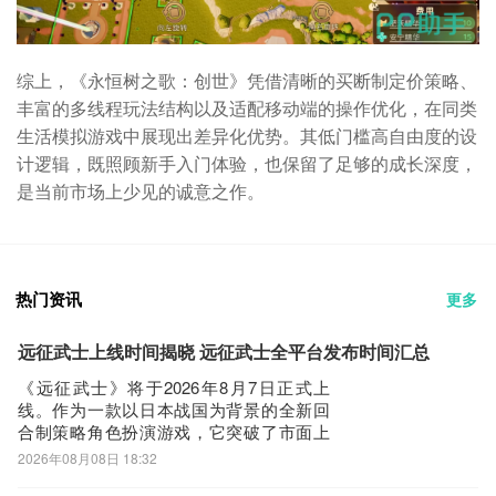
综上，《永恒树之歌：创世》凭借清晰的买断制定价策略、
丰富的多线程玩法结构以及适配移动端的操作优化，在同类
生活模拟游戏中展现出差异化优势。其低门槛高自由度的设
计逻辑，既照顾新手入门体验，也保留了足够的成长深度，
是当前市场上少见的诚意之作。
热门资讯
更多
远征武士上线时间揭晓 远征武士全平台发布时间汇总
《远征武士》将于2026年8月7日正式上
线。作为一款以日本战国为背景的全新回
合制策略角色扮演游戏，它突破了市面上
同类题材普遍采用的动作砍杀玩法，转向
2026年08月08日 18:32
更注重战术布局与角色养成的深度策略体