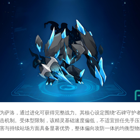
为萨洛，通过进化可获得完整战力。其核心设定围绕“石碑守护者
击机制。受体型限制，该精灵基础速度偏低，不适宜担任先手压
害与持续站场方面具备显著优势，整体偏向攻防一体的均衡型物