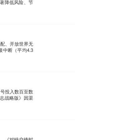
著降低风险、节
匹配、开放世界无
接中断（平均4.3
起号投入数百至数
志战略版》因渠
品，《对峙交锋时