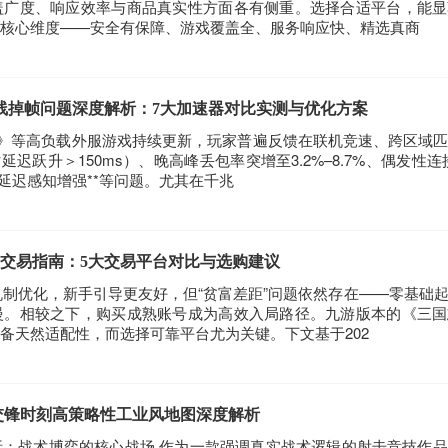
盖广度、响应效率与商品真实性方面各有侧重。选择合适平台，能显
核心维度——安全有保障、游戏覆盖全、服务响应快、精选真商
掉线掉帧问题深度解析：7大加速器对比实测与优化方案
线6》等高负载外服游戏持续更新，玩家普遍反馈在联机竞速、跨区域
迟跃升＞150ms）、晚高峰丢包率突增至3.2%–8.7%、偶发性连
延迟感知增强**等问题。尤其在千兆
号交易指南：5大交易平台对比与选购建议
轮机制优化，新手引导更友好，但“贫富差距”问题依然存在——零基础
慢。相较之下，购买成熟账号成为高效入局路径。九游版本的《三国
备天然适配性，而选择可靠平台尤为关键。下文基于202
交锋时刻高策略性工业风地图深度解析
：战术博弈的核心战场 作为一款强调真实战术逻辑的射击竞技作