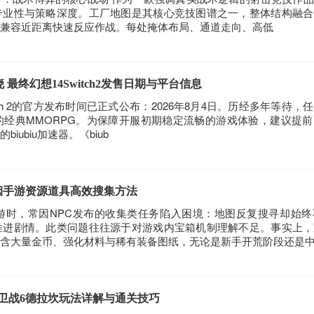
专业性与策略深度。工厂地图是其核心竞技图谱之一，整体结构融合
兼容近距离快速反应作战。每处掩体布局、通道走向、高低
晓 最终幻想14Switch2发售日期与平台信息
Switch 2的官方发布时间已正式公布：2026年8月4日。历经多年等待
经典MMORPG。为保障开服初期稳定流畅的游戏体验，建议提
ubiu加速器。《biub
烟手游资源道具高效搜集方法
游时，常因NPC发布的收集类任务陷入困境：地图反复搜寻却始终
推进剧情。此类问题往往源于对游戏内宝箱机制理解不足。事实上，
含大量金币、强化材料与稀有装备图纸，无论是新手开荒阶段还是
保卫战6德拉坎玩法详解与通关技巧