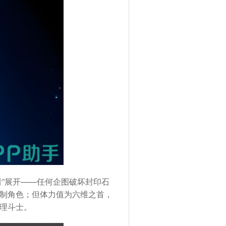
”展开——任何企图破坏封印石
制角色；但体力值为六维之首，
理斗士。