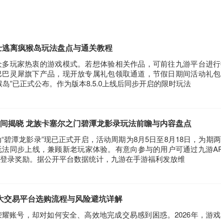
士逃离疯猴岛玩法盘点与通关教程
众多玩家热衷的游戏模式。若想体验相关作品，可前往九游平台进行
巴巴灵犀旗下产品，现开放专属礼包领取通道，节假日期间活动礼包
岛”已正式公布。作为版本8.5.0上线后同步开启的限时玩法
间揭晓 龙族卡塞尔之门碧潭龙影录玩法前瞻与内容盘点
“碧潭龙影录”现已正式开启，活动周期为8月5日至8月18日，为期
法同步上线，兼顾新老玩家体验。有意向参与的用户可通过九游A
登录奖励。据公开平台数据统计，九游在手游福利发放维
5大交易平台选购流程与风险避坑详解
耀账号，却对如何安全、高效地完成交易感到困惑。2026年，游