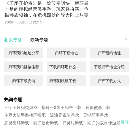
《王座守护者》是一款节奏明快、解压感
内设多重“
十足的模拟经营类手游。玩家将扮演一位
骷髅族领袖，在危机四伏的异大陆上从零
起步，建设专属王国，招募并培养族人，
2026年08月06日 22:15
集结英灵与军团，逐步开拓疆土、征战四
方。凭借高自由度的策略搭配与沉浸式成
长体验，游戏上线以来迅速收获大量玩家
相关专题
最新专题
关注。不少用户关心：王座守护者哪个平
台渠道福利最
归环预约地址分享
归环下载地址
归环预约地址
归环预约链接推荐
下载归环用什么方式
下载归环地址介绍
归环下载安装
归环测试服下载地址在哪
归环下载方式
归环手机版下载地址分享
归环下载链接分享
归环下载最新途径分享
热词专题
三个圆环归类游戏
指环王3国王归来下载
环保使命下载
归环测试下载最新入口分享
归环下载安装渠道
归环下载地址在哪
斗罗大陆手游魂环搭配
流浪元素使游戏
灵恸环宇游戏
展开
恶灵循环游戏
回归使命游戏
归环下载安装平台推荐
归环免费下载地址
归灵瓶游戏
回归的驭灵使游戏
归环怎么下载
归来灵游戏
灵能使游戏
灵灭神环游戏
灵环大陆游戏