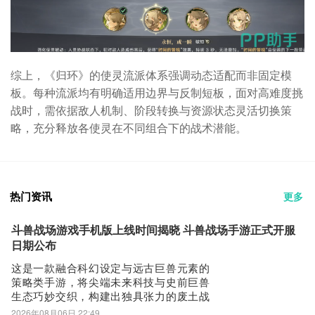
综上，《归环》的使灵流派体系强调动态适配而非固定模
板。每种流派均有明确适用边界与反制短板，面对高难度挑
战时，需依据敌人机制、阶段转换与资源状态灵活切换策
略，充分释放各使灵在不同组合下的战术潜能。
热门资讯
更多
斗兽战场游戏手机版上线时间揭晓 斗兽战场手游正式开服
日期公布
这是一款融合科幻设定与远古巨兽元素的
策略类手游，将尖端未来科技与史前巨兽
生态巧妙交织，构建出独具张力的废土战
场。游戏于6月11日正式上线，而最新版本
2026年08月06日 22:49