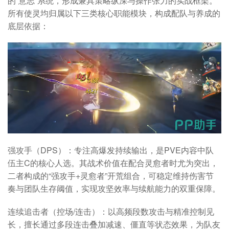
的“意志”系统，形成兼具策略纵深与操作张力的实战框架。
所有使灵均归属以下三类核心职能模块，构成配队与养成的
底层依据：
强攻手（DPS）：专注高爆发持续输出，是PVE内容中队
伍主C的核心人选。其战术价值在配合灵愈者时尤为突出，
二者构成的“强攻手+灵愈者”开荒组合，可稳定维持伤害节
奏与团队生存阈值，实现攻坚效率与续航能力的双重保障。
连续追击者（控场/连击）：以高频段数攻击与精准控制见
长，擅长通过多段连击叠加减速、僵直等状态效果，为队友