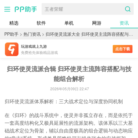
王者荣耀
精选
软件
单机
网游
资讯
PP助手
>
热门资讯
>
归环使灵流派大全 归环使灵主流阵容搭配与技能组合解析
玩游戏就上九游
点击下载
免费抢先体验精品游戏
归环使灵流派合辑 归环使灵主流阵容搭配与技
能组合解析
2026年05月09日 22:47
归环使灵流派体系解析：三大战术定位与深度协同机制
在《归环》的战斗系统中，使灵并非孤立存在，而是依托于
一套高度结构化又极具延展性的流派架构。该体系以三大基
础战术定位为骨架，辅以自由度极高的组合逻辑与动态响应