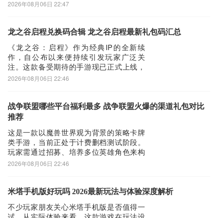
容构建、策略搭配与离线挂机等核心玩
2026年08月06日 22:47
法，节奏明快又不失深度。本期聚焦于
《脆弱的星球》的实际体验表现，帮助大
家判断其是否值得提前预约并深度投入。
龙之谷启程兑换码合辑 龙之谷启程最新礼包码汇总
【脆弱的星球】最新版预约/下载地
《龙之谷：启程》作为经典IP的全新续
址》》》》》#脆
作，自公布以来便持续引发玩家广泛关
注。这款备受期待的手游现已正式上线，
不仅延续了原作恢弘的世界观与沉浸式剧
2026年08月06日 22:46
情体验，更在福利体系上全面升级，为新
老玩家准备了丰厚的首发奖励。【龙之
谷：启程】最新版预约/下载地
战争联盟哪些平台福利最多 战争联盟火爆的渠道礼包对比
址》》》》》#龙之谷：启程
推荐
#《《《《《目前游戏已开放全平台下
这是一款以魔兽世界观为背景的策略卡牌
类手游，当前正处于计费删档测试阶段。
玩家需通过招募、培养多位英雄角色来构
建阵容，而角色成长所需的资源——如招
2026年08月06日 22:46
募券、橙金宝箱、神器升级石、英雄经验
与金币等——可通过多种福利渠道获取。
在众多平台中，九游app提供的专属礼包数
米塔手机版好玩吗 2026最新玩法与体验深度解析
量丰富、内容实在，综合福利性价比位居
不少玩家朋友关心米塔手机版是否值得一
行业前列
试。从实际体验来看，这款游戏在玩法设