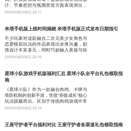
计、节奏把控与氛围营造方面表现突出，
尤其适合偏好剧情驱动型体验的用户。本
2026年08月06日 22:17
期内容将围绕其核心机制与特色展开解
析，帮助大家更全面地了解这款作品。
【米塔】最新版预约/下载地址》》》》》#
米塔手机版上线时间揭晓 米塔手机版正式发布日期指引
米塔#《《《《《本作巧妙融合二次元美少
不少玩家对这款融合二次元美少女角色与
女恋爱模拟
恋爱模拟玩法的作品表现出浓厚兴趣，剧
情设计丰富多元，同时巧妙融入悬疑与轻
度恐怖元素，获得大量用户积极反馈。本
2026年08月06日 22:16
期重点聚焦【米塔】手机版的上线动态，
为希望第一时间体验游戏的玩家朋友提供
准确信息参考。【米塔】最新版预约/下载
星球小队游戏手机版福利汇总 星球小队全平台礼包领取指
地址》》》》》#米塔#《《《《《截至目
南
前，官方
《星球小队》作为一款融合肉鸽、卡牌与
塔防机制的创新手游，凭借“吞噬成长”核心
玩法脱颖而出。区别于传统肉鸽游戏中常
见的资源舍弃与被动抉择，《星球小队》
2026年08月06日 22:16
强调正向积累——所有战斗收获皆可转化
为战力，实现“越玩越强”的沉浸式养成体
验。【星球小队】最新版预约/下
王座守护者平台福利对比 王座守护者各渠道礼包领取指南
载》》》》》#星球小队#《《《《《游戏