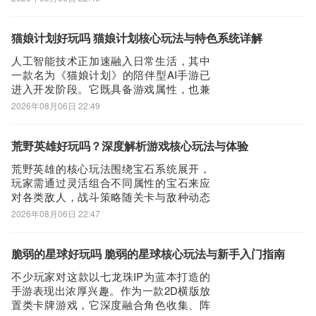
已于8月3日全面更新。玩家可通过九游app
获取安装包，并参与平台专属福利活动。
【斗兽战场】最新版预约/下载》》》》》#
猫娘计划好玩吗 猫娘计划核心玩法与特色系统详解
斗兽战场#《《《《《九游作为行业领
人工智能技术正加速融入日常生活，其中
一款名为《猫娘计划》的陪伴型AI手游已
进入开发阶段。它既具备游戏属性，也兼
具实用工具功能。关于这款产品的体验感
2026年08月06日 22:49
如何？以下将从核心机制与交互特色角度
进行简要解析，便于玩家初步了解其设计
逻辑。有意向参与测试的用户，可通过九
荒野英雄好玩吗？深度解析游戏核心玩法与体验
游app提前预约获取资格。【猫娘计划】最
荒野英雄的核心玩法围绕宝石系统展开，
新版预
玩家需通过灵活组合不同属性的宝石来应
对各类敌人，战斗策略随关卡与敌种动态
变化，带来持续的新鲜感与深度思考空
2026年08月06日 22:47
间。那么，荒野英雄好玩吗？答案是肯定
的。若想第一时间体验，欢迎前往九游平
台预约下载——作为当前手游福利体系最
脆弱的星球好玩吗 脆弱的星球核心玩法与新手入门指南
完善的发行渠道之一，九游为新用户提供
不少玩家对这款以七龙珠IP为蓝本打造的
登录即领代金券
手游表现出浓厚兴趣。作为一款2D横版放
置类卡牌游戏，它深度融合角色收集、阵