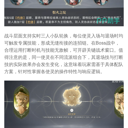
战斗层面支持实时三人小队轮换，每位使灵入场与退场时均
可触发专属技能，形成无缝衔接的连招链。在Boss战中，
合理运用打断时机与技能无敌帧，可开辟关键战术窗口。值
得注意的是，同一使灵在不同流派组合下，其退场技与打断
技的实际效果亦会发生变化，这意味着玩家需基于具体配队
方案，针对性掌握各使灵的操作特性与响应逻辑。