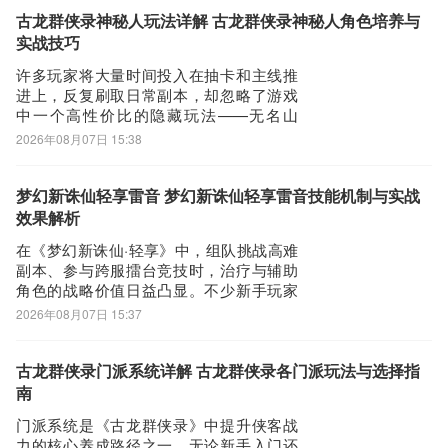
强度的关键支点。本期内容将系统解析其
古龙群侠录神秘人玩法详解 古龙群侠录神秘人角色培养与
角色定位、技能逻辑、获取路径及实战适
实战技巧
配策略，助力
许多玩家将大量时间投入在抽卡和主线推
进上，反复刷取日常副本，却忽略了游戏
中一个高性价比的隐藏玩法——无名山
洞。该秘境无需充值即可进入，不仅承载
2026年08月07日 15:38
着古龙群侠录中神秘人的专属剧情线，还
能通过持续参与稳定获取养成资源，显著
降低角色培养门槛。下面为大家详细梳理
梦幻新诛仙轻享雷音 梦幻新诛仙轻享雷音技能机制与实战
进入路径与高效探索方法。开启无名山洞
效果解析
的前提，是触发
在《梦幻新诛仙·轻享》中，组队挑战高难
副本、参与跨服擂台竞技时，治疗与辅助
角色的战略价值日益凸显。不少新手玩家
初入游戏便关注“雷音”职业的实战表现——
2026年08月07日 15:37
它是否适配当前版本节奏？能否兼顾团队
生存与输出压制？要解答这些问题，需先
厘清其所属门派与定位：雷音是天音寺门
古龙群侠录门派系统详解 古龙群侠录各门派玩法与选择指
下两大核心流派之一，以电系功法为根
南
基，强调
门派系统是《古龙群侠录》中提升侠客战
力的核心养成路径之一，无论新手入门还