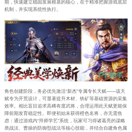
期，快速建立稳固发展根基的核心，在于精准把握游戏底层
机制，并实现系统性执行。
角色创建阶段，务必优先激活“新杰”专属专长天赋——该天
赋专为开荒设计，可显著提升木材、铁矿等基础资源的采集
效率。相比盲目追求高稀有度武将，合理运用此天赋更能保
障前期发育稳定性。即便初始未获得橙色名将，亦无需焦
虑：通过游戏内“拜师学艺”系统，玩家可习得诸葛亮的谋略
类战法、曹操的防御型战法等核心技能，并结合自建角色属