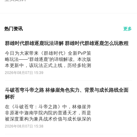
热门资讯
更多
群雄时代群雄逐鹿玩法详解 群雄时代群雄逐鹿怎么玩教程
今日为大家带来《群雄时代》全新PvP策
略玩法——“群雄逐鹿”的详细解读。本次版
本更新中，该玩法正式上线，历经多轮测
试与迭代优化，官方结合大量玩家反馈，
2026年08月07日 15:39
对挑战节奏、匹配逻辑、难度梯度及资源
产出机制进行了系统性调整，整体体验更
趋公平、策略性更强、成长路径更清晰。
斗破苍穹斗帝之路 林修崖角色实力、背景与成长路线全面
该玩法在主题篇章开启期间全程开放，参
解析
与入口
在《斗破苍穹：斗帝之路》中，林修崖并
非原著中迦南学院内院的普通天才，而是
被深度重构为兼具战术价值与成长纵深的
核心战力角色。他与主角萧炎之间的情感
2026年08月07日 15:38
羁绊被转化为游戏内独特的协同机制，成
为玩家前期突破资源瓶颈、中期稳定阵容