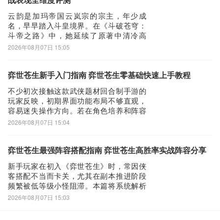
战表现全维度评测
系统”。玩
云韵是加玛帝国云岚宗的宗主，年少成
名，早早踏入斗皇境界。在《斗破苍穹：
斗帝之路》中，她延续了原著中清冷高
洁、实力卓绝的形象，成为玩家构筑阵容
2026年08月07日 15:05
时极具战略价值的核心角色。本期内容将
围绕云韵的实战定位、强度梯队、技能机
制与搭配逻辑展开解析，为犹豫是否培养
弈世苍生新手入门指南 弈世苍生零基础快速上手教程
该角色的玩家提供客观、可量化的参考依
不少初次接触这款武侠题材回合制手游的
据。从角色模型设
玩家反映，初期界面功能布局不够直观，
容易迷失操作方向。若在角色培养和阵容
构建阶段缺乏合理规划，极易造成养成资
2026年08月07日 15:04
源的大量损耗。因此，一份详实可靠的新
手入门指南显得尤为关键。本文将围绕核
心成长路径展开说明，帮助玩家高效完成
弈世苍生最强阵容搭配指南 弈世苍生高胜率实战阵容分享
前期过渡，快速建立战力优势。开局武学
新手玩家在初入《弈世苍生》时，常因侠
路线的选择直
客搭配不当而卡关，尤其在副本推进阶段
频繁被低等级小怪阻滞。本篇将系统解析
当前版本中实战验证最稳定、资源利用率
2026年08月07日 15:03
最高的四人核心阵容，帮助玩家避开养成
误区，高效过渡前期内容。主力输出位由