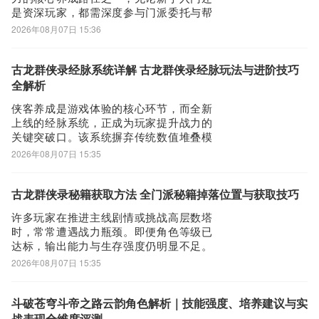
是资深玩家，都需深度参与门派委托与帮
会门派两大模块。掌握其中机制，可显著
2026年08月07日 15:36
缩短成长周期，避免后期因资源断层导致
的养成停滞。以下为门派系统实用指南，
助你高效规划每日资源投入。门派委托是
古龙群侠录经脉系统详解 古龙群侠录经脉玩法与进阶技巧
获取专属武学秘籍的每日稳定来源。进入
全解析
游戏后，点击
侠客养成是游戏体验的核心环节，而全新
上线的经脉系统，正成为玩家提升战力的
关键突破口。该系统摒弃传统数值堆叠模
式，以“蒸汽拼图”机制为设计内核，强调策
2026年08月07日 15:35
略性与自由度。以下为《古龙群侠录》经
脉系统的深度解析：当玩家理解其底层逻
辑并掌握组合规律后，即可实现战力跃
古龙群侠录秘籍获取方法 全门派秘籍掉落位置与获取技巧
升，形成显著差异化优势。整套系统划分
许多玩家在推进主线剧情或挑战高层数塔
为四条独立
时，常常遭遇战力瓶颈。即便角色等级已
达标，输出能力与生存强度仍明显不足。
本期将重点解析《古龙群侠录》中高阶武
2026年08月07日 15:35
学秘籍的稳定获取路径——不依赖充值堆
砌资源，而是依托三大可持续产出渠道，
每日坚持参与，即可逐步集齐核心秘籍，
斗破苍穹斗帝之路云韵角色解析｜技能强度、培养建议与实
实现战力跃升。首位推荐方式是“侠客切磋