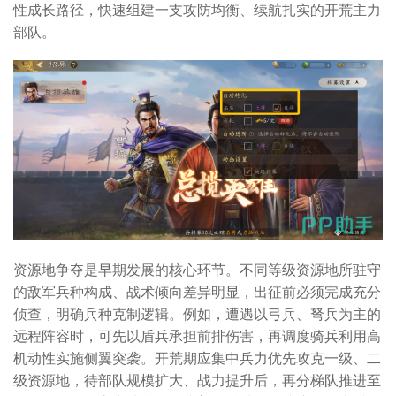
性成长路径，快速组建一支攻防均衡、续航扎实的开荒主力
部队。
资源地争夺是早期发展的核心环节。不同等级资源地所驻守
的敌军兵种构成、战术倾向差异明显，出征前必须完成充分
侦查，明确兵种克制逻辑。例如，遭遇以弓兵、弩兵为主的
远程阵容时，可先以盾兵承担前排伤害，再调度骑兵利用高
机动性实施侧翼突袭。开荒期应集中兵力优先攻克一级、二
级资源地，待部队规模扩大、战力提升后，再分梯队推进至