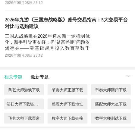
载等场景中遭遇**跳延迟（瞬时延迟跃升＞
2026年08月08日 23:12
150ms）、晚高峰丢包率突增至3.2%–
8.7%、偶发性连接中断（平均4.3次/2小
时）及帧同步异常导致的输入延迟感知增
2026年九游《三国志战略版》账号交易指南：5大交易平台
强**等问题。尤其在千兆
对比与选购建议
三国志战略版在2026年迎来新一轮机制优
化，新手引导更友好，但“贫富差距”问题依
然存在——零基础起号投入数百至数千
元，资源积累与战力成长仍显缓慢。相较
2026年08月08日 23:12
之下，购买成熟账号成为高效入局路径。
九游版本的《三国志战略版》因渠道特
性，在账号转移与资产归属上具备天然适
相关专题
最新专题
配性，而选择可靠平台尤为关键。下文基
于202
陶艺大师游戏下载
节奏大师正版下载
节奏大师回归下载
清扫大师下载链接分享
整理大师下载地址
匹配大师怎么下载
飞机大师下载渠道
数字大师下载链接
数字大师测试下载
模拟挖矿大师下载
陷阱大师下载介绍
陷阱大师测试下载