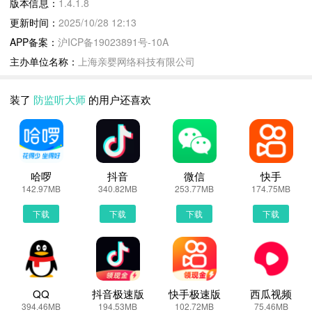
版本信息：
1.4.1.8
获取麦克风权限会及时给您提醒
更新时间：
2025/10/28 12:13
➤ 强力模式：阻断式拒绝全局麦克风权限，需要使用时手工开启，
APP备案：
沪ICP备19023891号-10A
隐私更安全
主办单位名称：
上海亲婴网络科技有限公司
➤ 定时保护：您的安全助手，自定义时间段自动开启屏蔽，主要针
对私密夜话等
装了
防监听大师
的用户还喜欢
➤ 贴心守护：给您贴心的安全监测、安全防护及风险提醒，为您的
安全护航
下载防监听大师，拦截监听骚扰，过滤诈骗信息，保护手机安全，摆
脱怕被监听的困扰，避免私密信息被泄露，让手机不再成为随身的窃
听器。防监听大师针对监听木马病毒查杀、监听垃圾短信过滤、监听
哈啰
抖音
微信
快手
142.97MB
340.82MB
253.77MB
174.75MB
短信拦截，预防电信诈骗，针对监听手机防盗，安全登录、支付安全
等提供有效保护，账号保护及安全登录，我们愿在一线守护您的隐私
下载
下载
下载
下载
安全。
防监听大师更新说明：
优化底层保护逻辑，隐私保护更安全！
QQ
抖音极速版
快手极速版
西瓜视频
394.46MB
194.53MB
102.72MB
75.46MB