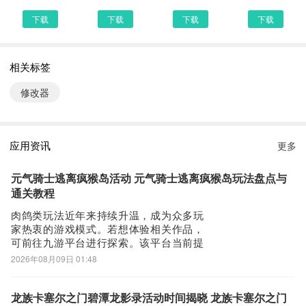
防监听大师1.4.1.8 下载安装说明：
下载
下载
下载
下载
下载防监听大师到手机上面的方法有很多。 安卓系统的手机可以在
豌豆荚或者PP助手等手机助手里面一键下载安装！也可以通过电脑
相关标签
端用手机扫描防监听大师下载的二维码获取下载链接！有手机端直接
访问网页下载也是可以的，下面就为大家介绍下手机网页怎么下载最
修改器
新防监听大师1.4.1.8
第一步：
首先，我们手机里要有一个浏览器，小编比较喜欢用UC浏览器，当
应用资讯
更多
然可以用手机都是自带网页浏览器的，我这边使用的是华为手机下载
最新防监听大师
元气骑士逃离疯猴岛活动 元气骑士逃离疯猴岛玩法盘点与
第二步：
通关教程
打开UC浏览器或者自带浏览器，我们在地址栏上直接输入最新防监
肉鸽类玩法近年来持续升温，成为众多玩
家热衷的游戏模式。若想体验相关作品，
听大师下载安装或者最新防监听大师APP下载。然后点击搜索，我们
可前往九游平台进行探索。该平台当前提
可以看到搜索结果罗列出来，里面都是有防监听大师下载的相关信息
供丰厚的手游福利，且为阿里巴巴灵犀旗
2026年08月09日 01:48
下载网站，当然推荐大家选择PP助手、豌豆荚这类比较知名的网站
下产品，现开放专属礼包领取通道，节假
下载更加安全可靠
日期间活动礼包亦将同步更新。《元气骑
士》全新赛季活动“逃离疯猴岛”已正式公
龙族卡塞尔之门碧潭龙影录活动时间揭晓 龙族卡塞尔之门
第三步：