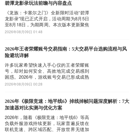
布。作为版本8.5.0上线后同步开启的限时
碧潭龙影录玩法前瞻与内容盘点
选择进入其中一个防监听大师APP下载的网页，我们可以看到网站头
玩法
《龙族：卡塞尔之门》全新限时活动“碧潭
部提供了防监听大师的下载链接，有安全下载和普通下载，能选择安
龙影录”现已正式开启，活动周期为8月5日
全的最好还是选择安全下载
至8月18日，为期两周。本次版本更新聚焦
第四步：
角色养成与福利回馈，多项玩法同步上
2026年08月09日 01:48
线，兼顾新老玩家体验。有意向参与的用
接着网页提示有下载内容，这时我们不用更改文件名，至于文件保存
户可通过九游APP下载游戏客户端，并领
路径根据个人喜爱可改可不改，这边小编选择默认路径。单击确定，
取平台专属新手礼包及限时登录奖励。据
2026年王者荣耀账号交易指南：5大交易平台选购流程与风
可以看到文件就已经开始下载了，我们等待他下载安装完即可 第五
公开平台数据统计，九游在手游福利发放
险避坑详解
步：
维
许多玩家希望快速入手心仪的王者荣耀账
回到手机桌面就可以看到已经安装好的最新防监听大师1.4.1.8，点
号，却对如何安全、高效地完成交易感到
击防监听大师APP图标进入欢迎页就可以开始使用了
困惑。2026年，游戏账号交易已形成成熟
生态，主流平台在安全性、覆盖广度、响
2026年08月09日 00:28
应效率与商品真实性方面各有侧重。选择
合适平台，能显著降低风险、节省时间并
提升体验。下文将基于四项核心维度——
2026年《极限竞速：地平线6》掉线掉帧问题深度解析：7大
安全有保障、游戏覆盖全、服务响应快、
加速器对比实测与优化方案
精选真商
2026年，随着《极限竞速：地平线6》等高
负载外服游戏持续更新，玩家普遍反馈在
联机竞速、跨区域匹配、开放世界无缝加