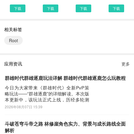
站，当然推荐大家选择PP助手、豌豆荚这类比较知名的网站下载更
下载
下载
下载
下载
加安全可靠
第三步：
相关标签
选择进入其中一个幻影分身APP下载的网页，我们可以看到网站头部
提供了幻影分身的下载链接，有安全下载和普通下载，能选择安全的
Root
最好还是选择安全下载
第四步：
接着网页提示有下载内容，这时我们不用更改文件名，至于文件保存
应用资讯
更多
路径根据个人喜爱可改可不改，这边小编选择默认路径。单击确定，
可以看到文件就已经开始下载了，我们等待他下载安装完即可 第五
群雄时代群雄逐鹿玩法详解 群雄时代群雄逐鹿怎么玩教程
步：
今日为大家带来《群雄时代》全新PvP策
回到手机桌面就可以看到已经安装好的最新幻影分身5.2.11，点击幻
略玩法——“群雄逐鹿”的详细解读。本次版
本更新中，该玩法正式上线，历经多轮测
影分身APP图标进入欢迎页就可以开始使用了
试与迭代优化，官方结合大量玩家反馈，
2026年08月07日 15:39
对挑战节奏、匹配逻辑、难度梯度及资源
产出机制进行了系统性调整，整体体验更
趋公平、策略性更强、成长路径更清晰。
斗破苍穹斗帝之路 林修崖角色实力、背景与成长路线全面
该玩法在主题篇章开启期间全程开放，参
解析