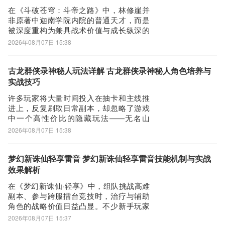
与入口
在《斗破苍穹：斗帝之路》中，林修崖并
非原著中迦南学院内院的普通天才，而是
被深度重构为兼具战术价值与成长纵深的
核心战力角色。他与主角萧炎之间的情感
2026年08月07日 15:38
羁绊被转化为游戏内独特的协同机制，成
为玩家前期突破资源瓶颈、中期稳定阵容
强度的关键支点。本期内容将系统解析其
古龙群侠录神秘人玩法详解 古龙群侠录神秘人角色培养与
角色定位、技能逻辑、获取路径及实战适
实战技巧
配策略，助力
许多玩家将大量时间投入在抽卡和主线推
进上，反复刷取日常副本，却忽略了游戏
中一个高性价比的隐藏玩法——无名山
洞。该秘境无需充值即可进入，不仅承载
2026年08月07日 15:38
着古龙群侠录中神秘人的专属剧情线，还
能通过持续参与稳定获取养成资源，显著
降低角色培养门槛。下面为大家详细梳理
梦幻新诛仙轻享雷音 梦幻新诛仙轻享雷音技能机制与实战
进入路径与高效探索方法。开启无名山洞
效果解析
的前提，是触发
在《梦幻新诛仙·轻享》中，组队挑战高难
副本、参与跨服擂台竞技时，治疗与辅助
角色的战略价值日益凸显。不少新手玩家
初入游戏便关注“雷音”职业的实战表现——
2026年08月07日 15:37