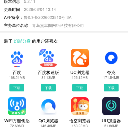
版本信息：
5.2.11
2.移除广告
更新时间：
2026/08/04 13:14
3.兼容更多APP
APP备案：
鲁ICP备2026023810号-3A
主办单位名称：
青岛炁聿阁网络科技有限公司
幻影分身5.2.11 下载安装说明：
下载幻影分身到手机上面的方法有很多。 安卓系统的手机可以在豌
装了
幻影分身
的用户还喜欢
豆荚或者PP助手等手机助手里面一键下载安装！也可以通过电脑端
用手机扫描幻影分身下载的二维码获取下载链接！有手机端直接访问
网页下载也是可以的，下面就为大家介绍下手机网页怎么下载最新幻
影分身5.2.11
百度
百度极速版
UC浏览器
夸克
第一步：
168.21MB
84.13MB
126.12MB
171.54MB
首先，我们手机里要有一个浏览器，小编比较喜欢用UC浏览器，当
下载
下载
下载
下载
然可以用手机都是自带网页浏览器的，我这边使用的是华为手机下载
最新幻影分身
第二步：
打开UC浏览器或者自带浏览器，我们在地址栏上直接输入最新幻影
分身下载安装或者最新幻影分身APP下载。然后点击搜索，我们可以
WiFi万能钥匙
QQ浏览器
悟空浏览器
UU加速器
72.69MB
146.48MB
163.23MB
51.86MB
看到搜索结果罗列出来，里面都是有幻影分身下载的相关信息下载网