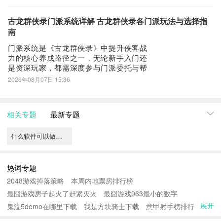
它是否适配当前版本节奏？能否兼顾团队
生存与输出压制？要解答这些问题，需先
厘清其所属门派与定位：雷音是天音寺门
古龙群侠录门派系统详解 古龙群侠录各门派玩法与选择指
下两大核心流派之一，以电系功法为根
南
基，强调
门派系统是《古龙群侠录》中提升侠客战
力的核心养成路径之一，无论新手入门还
是资深玩家，都需深度参与门派委托与帮
会门派两大模块。掌握其中机制，可显著
2026年08月07日 15:36
缩短成长周期，避免后期因资源断层导致
的养成停滞。以下为门派系统实用指南，
助你高效规划每日资源投入。门派委托是
相关专题
最新专题
获取专属武学秘籍的每日稳定来源。进入
游戏后，点击
什么软件可以做分身特效
热词专题
2048游戏掉落策略
本周内地票房排行榜
最囧游戏房子起火了赶紧灭火
最囧游戏963最小的数字
展开
鬼泣5demo在哪里下载
我是方块骑士下载
意甲射手榜排行
考勤表通用版下载
标准考勤表下载
古剑手游
年鉴下载