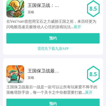
王国保卫战：起
8.5
源
策略
在Vez'nan曾想用宝石之力威胁王国之前，来历经更为
闪电般迅速且极致动人心弦的游戏玩法...
展开
预约
需优先下载九游APP
王国保卫战最后
8.5
一战
策略
王国保卫战最后一战是一款可以让所有玩家爱不释手的
策略塔防手游，每一个关卡之中你都需要打败...
展开
预约