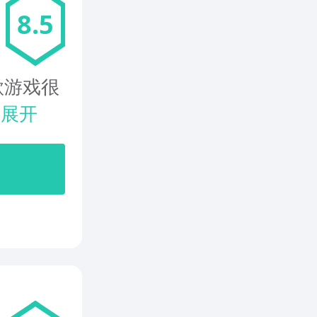
8.5
款游戏很
.
展开