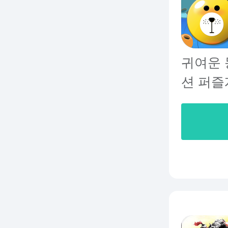
귀여운 
션 퍼즐