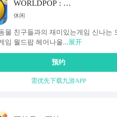
WORLDPOP : 消
除类游戏
休闲
동물 친구들과의 재미있는게임 신나는 모
게임 월드팝 헤어나올...
展开
预约
需优先下载九游APP