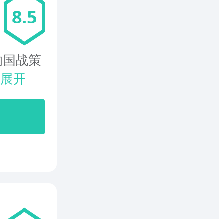
8.5
的国战策
.
展开