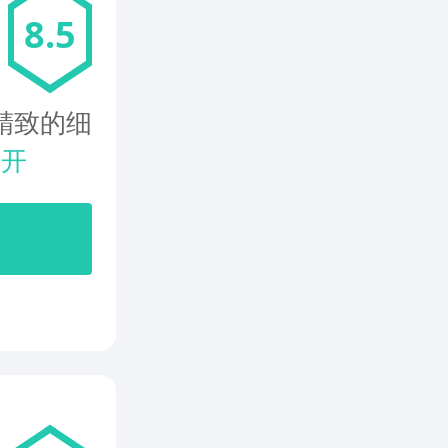
8.5
精致的细
展开