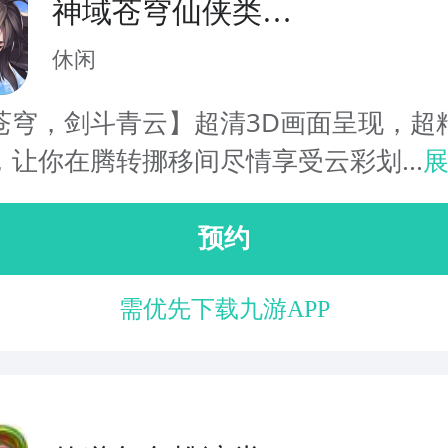
神域苍穹仙侠类角
色扮演
休闲
苍穹，剑斗青云】超清3D画面呈现，超
，让你在腾转挪移间尽情享受云彩划...
预约
需优先下载九游APP