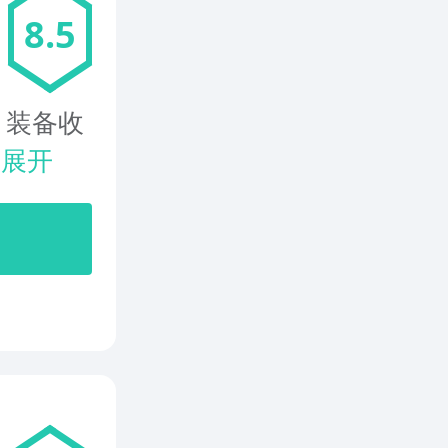
8.5
、装备收
.
展开