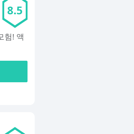
8.5
험! 액