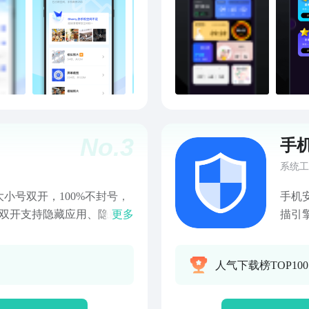
No.
3
手
系统工
小号双开，100%不封号，
手机
藏双开支持隐藏应用、隐藏游
更多
描引
到的应用游戏放到隐藏管家
对手
时应用隐藏管家可以将自己
垃圾
人气下载榜TOP10
相应的数字安全码后进入隐
度。
以将私密照片放到隐藏相册
拦截
 1、完美运行和平吃鸡等所
拦截