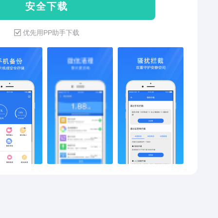
安 全 下 载
图片、视频等加密、备份功能，保护个人图片、视频的
安全。号码标记，减少号码误标记的烦恼。【安全管
优先用PP助手下载
全方位保护手机安全，杜绝一切木马病毒。【广告扫
快速扫描应用广告插件，用户自主选择处理。【微信清
清理微信缓存，空间更充足。【图片加密】对手机上的
进行加密，保护照片隐私安全。【视频加密】对手机上
频进行加密，保护视频隐私安全。【骚扰拦截】拦截国
的骚扰电话，保护手机号码安全。【号码标记】提供免
码标记查询、取消服务，减少号码误标记的烦恼。【相
频备份】对手机上的图片、视频进行备份，不再担心图
视频误删。