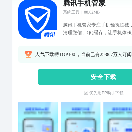
腾讯手机管家
系统工具
|
88.62MB
腾讯手机管家专注手机骚扰拦截
清理微信、QQ缓存，让手机体积减
务---【骚扰拦截】智能拦截骚
【接听助理】不怕漏过重要电话
人气下载榜TOP100 ，当前已有2538.7万人订阅
加速】清理加速能力升级，释放
个性清理微信缓存，保证微信安全运
查杀】安全防护全新升级，软件
安 全 下 载
箱】个性化守护的您的个人隐私
充电检测360度安全护航
优先用PP助手下载