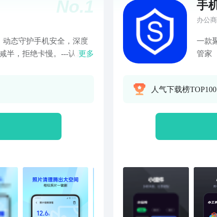
No.
1
手
办公商
，动态守护手机安全，深度
一款
半，拒绝卡慢。---认真服
更多
管家
扰电话，过滤诈骗垃圾短信
需求
，放心挂断骚扰电话【清理
能小
人气下载榜TOP10
空间告别卡慢【微信清理】
行---贴心守护---【病毒
云查风险提醒【隐私保险
【安全可靠】病毒、系统、