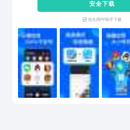
安 全 下 载
有游戏，100%不封号； 2、自
彻底隐藏）； 3、应用游戏双开，
优先用PP助手下载
册，完美隐藏照片； 5、返回桌面
幕朝下时返回桌面并自动隐藏图标
现任意应用界面的快速切换（快
度）； 【适用场景】 1、隐藏应
号双开； 4、隐藏照片； 5、微