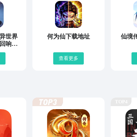
异世界
何为仙下载地址
仙境
回响编
地址
查看更多
TOP4