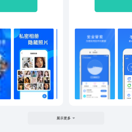
身伪装隐藏（伪装成计算器，
提供
大小号挂机； 4、隐藏相
隐私
自动隐藏图标； 6、手机屏
家】
； 7、“我在查资料”功能实
描】
速切换到浏览器并打开百
理】
用； 2、隐藏游戏； 3、大小
图片
信分身双开； 6、任您发挥！
的视
内外
费号
册视
片、
展示更多