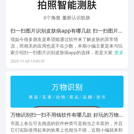
扫一扫图片识别皮肤病app有哪几款 扫一扫图片识
别软件分享
现如今很多朋友是希望能通过软件来了解皮肤的异常情
况，而相关的应用也是不在少数，本期小编主要是来与玩
家介绍扫一扫图片识别皮肤病app的选择，若是大家近期
更多
对于此有想法，希望能让自身得到不错的体验，那么小编
2025-11-03 13:45:37
在下文所带来的描述就能为朋友们给到帮助，有想法就与
小编一起来接着往下看吧。1、《你今天真好看》作为
高...
万物识别扫一扫不用钱软件有哪几款 好玩的万物
识别扫一扫app榜单
市面上各位可去挑选的软件种类可是相当之丰富的，并且
它们实际使用起来的效果上也相当不错，近期小编就来和