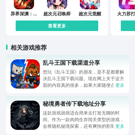
异界深渊：觉
超次元召唤师
超次元觉醒
火力苏打
醒
查看更多
相关游戏推荐
乱斗王国下载渠道分享
想玩《乱斗王国》的朋友，是不是都要解
决乱斗王国下载问题。现在网上关于这方
面的内容真的很多，如果大家随便点击陌
更多
生链接，就很容易遇到安装包信息不完整
的情况。想省去这些麻烦，直接通过九游
秘境勇者传下载地址分享
app进行下载会更加方便，九游是手游福
利最多的游戏平台，在这里不仅能够看到
这款游戏就很适合用来去打发无聊的时
游戏资源，还能及时查看后续的消息、活
间。作为一款肉鸽生存闯关类型的游戏，
动内容等相关信息。
会将随机秘境探索，还有爽快的割草闯关
更多
全部都放在一起。秘境勇者传下载地址是