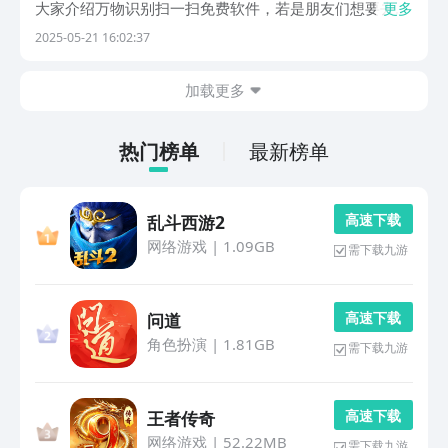
大家介绍万物识别扫一扫免费软件，若是朋友们想要去快
更多
速的使用这类应用帮助自己识别各类不同的物体，那么下
2025-05-21 16:02:37
文所带来的描述就能提供帮助，大家近期有想法就一起来
看看吧。1、《万物识别王》软件为大家涵盖了超多不
加载更多
同...
热门榜单
最新榜单
高 速 下 载
乱斗西游2
网络游戏
|
1.09GB
需下载九游
高 速 下 载
问道
角色扮演
|
1.81GB
需下载九游
高 速 下 载
王者传奇
网络游戏
|
52.22MB
需下载九游