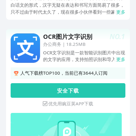
白话文的形式，汉字无疑在表达和书写方面简易了很多，
只不过由于时代太久了，现在很多小伙伴看到一些篆体字
更多
已经认不出了，那篆体字识别扫一扫app有吗？如果有这
样的app可以提供给小伙伴们帮助，那么小伙伴们遇到不
认识的篆体字就有救了。
NO.
1
OCR图片文字识别
办公商务
|
18.25MB
OCR文字识别是一款智能识别图片中出现
的文字的应用，支持拍照识别和导入图片
更多
识别，识别速度快，准确率高。 【拍照
识别】 OCR文字识别支持拍照识别，使
人气下载榜TOP100，当前已有3644人订阅
用相机拍摄文字进行即时提取，将其转化
为可编辑的文字内容！ 【图片识别】
安 全 下 载
OCR文字识别支持图片识别，直接导入手
机图片，识别提取图中的文字内容，转化
优先用豌豆荚APP下载
为可编辑的文字！ 【批量识别】 OCR文
字识别支持同时对多张图片中的内容进行
识别提取，一键识别多张图片内容！
【票证识别】 OCR文字识别支持对身份
证、驾驶证、行驶证、银行卡等多种常用