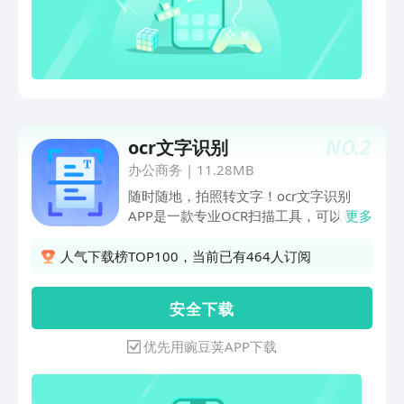
证件的内容识别
NO.
2
ocr文字识别
办公商务
|
11.28MB
随时随地，拍照转文字！ocr文字识别
APP是一款专业OCR扫描工具，可以帮助
更多
你在各种场景下自动识别图片并转换提取
其中的文字。无论是阅读学习、工作、生
人气下载榜TOP100，当前已有464人订阅
活管理...都可以轻松地扫描识别，还能转
换为PDF文件，便捷管理。功能特点： -
安 全 下 载
采用前沿的OCR识别技术，自动识别提取
图片上的文字，识别精度高，还可以复
优先用豌豆荚APP下载
制、保存或分享识别结果 -识别结果的图
片和文字支持一键转换为PDF文件，方便
文件管理，极大的提高了办公和学习效率