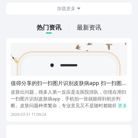
在什么地方呢？玩家只需要通过以下的链
加载更多
接就可以下载。游戏的上手门槛还是比较
低的，一只手就可以操控，很适合用来去
打发无聊的时间，可玩性真的比较高。
热门资讯
最新资讯
值得分享的扫一扫图片识别皮肤病app 扫一扫图片
识别皮肤病app介绍
皮肤出问题，很多人第一反应是去医院排队，但现在用扫
一扫图片识别皮肤病app，手机拍一张就能得到初步判
断。皮肤问题种类繁杂，专业意见又不是随时都能得到。
更多
近几年，不少软件开始往皮肤健康管理这个方向做，功能
2026-03-31 11:09:24
侧重虽然各有差异，但出发点都差不多，就是让普通人在
家也能搞清楚自己皮肤到底怎么了。下面小编整理了五
款...