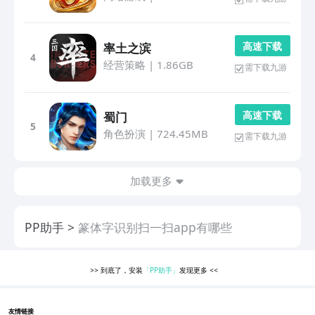
高 速 下 载
率土之滨
4
经营策略
|
1.86GB
需下载九游
高 速 下 载
蜀门
5
角色扮演
|
724.45MB
需下载九游
加载更多
PP助手
篆体字识别扫一扫app有哪些
>>
到底了，安装
「PP助手」
发现更多
<<
友情链接