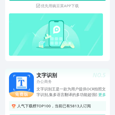
能识别】*支持识别数字、识别菜式、识
能分段】开启自动分段模式，识别结果智
优先用豌豆荚APP下载
别地标、识别图文、识别商标、识别水
能分段！【识别语言】支持中英日韩等
果、识别鲜花、识别植物、识别蔬菜【票
10国语言文字识别扫描！【智能保存】
证识别】*支持识别火车票、识别出租车
识别结果完整保存，自定义标题【快捷导
票、识别定额发票、识别增值税发票、识
出】快速复制/导出到微信、QQ等平台！
别机打发票【车辆识别】*支持识别车
型、识别车牌、识别多车牌、识别车辆
VIN码
NO.
5
文字识别
办公商务
文字识别王是一款为用户提供OCR拍照文
字识别,集多语言翻译的多功能超强版软
更多
件，识别准确率99.9%，效果媲美扫描
仪，文字识别王实现拍图取字、拍照翻
人气下载榜TOP100，当前已有5813人订阅
译、图片转文字、表格识别、照片扫描、