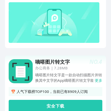
别图文或即时拍照识别各种文件、图片、
书籍等，准确迅速~*手机拍纸质文档，
智能裁边调节图像参数，识别结果自动排
版，保留原文排版。*支持二十多种语言
的全文互译：中文、英语、日语、法语、
德语等，还是一款外语学习神器！【文档
编辑导出】*批量识别后的文字可进行自
由编辑、复制、翻译、校对、重新识别，
编辑起来非常省心！*支持错别字识别与
纠正，准确识别输入文本中出现的错别字
及其段落位置信息,并针对性给出正确的
NO.
4
嘀嗒图片转文字
建议文本内容。*支持一键分享导出，多
办公商务
|
7.28MB
种格式任你选.【智能文档管理】*识别历
史文件可有序保存管理和分类，还能进行
嘀嗒图片转文字是一款自动扫描图片并转
快捷搜索或批量操作。*图片文件等上传
换其中文字的App嘀嗒图片转文字能够读
更多
经过加密处理，无需担心隐私泄露。【照
取相机或图库中的图片，由您指定识别区
片、证件扫描】*智能照片与证件扫描，
域，自动转换为文字。是专业拍照取字
人气下载榜TOP100，当前已有8909人订阅
1：1清晰还原【图片格式转换】*图片与
OCR识别软件。功能特点：【快速扫描】
Word、PDF、CAD等格式之间相互转
快速识别图片/文档/名片/书籍等等！
安 全 下 载
换，并且可一键分享或下载到本地！【万
【精准识别】准确识别率高达99.9%【智