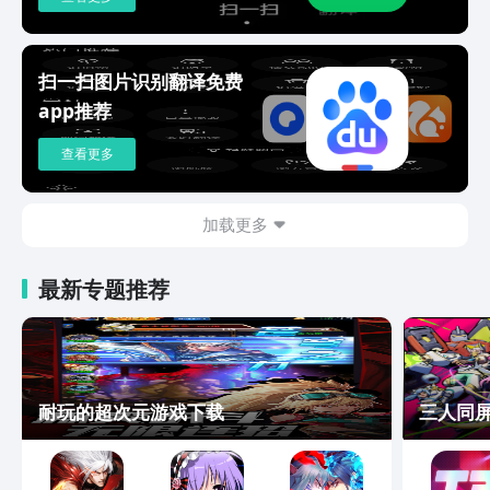
片文件等上传经过加密处理，无需担心隐
私泄露。
扫一扫图片识别翻译免费
app推荐
查看更多
加载更多
最新专题推荐
耐玩的超次元游戏下载
三人同