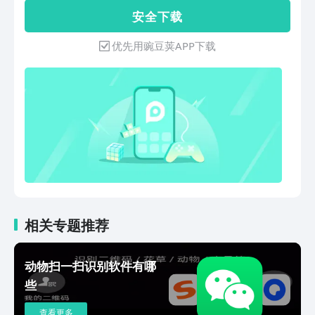
文字编辑等功能工作，让图片转文字识别
安 全 下 载
校对变得更加简单便捷。对于识别后的文
字我们还可以进行在线翻译、编辑、内容
优先用豌豆荚APP下载
复制、实时校对、重新识别、导出，是专
业的拍照取字OCR识别软件。 ——功能
特色—— 【文字识别】 *支持拍照文字识
别,支持本地图片转文字,支持拍照翻译,还
支持连续拍照拼图，批量识别图文,识别
各种文件、图片、书籍等，准确迅速~ *
手机拍纸质文档，智能裁边调节图像，识
别结果自动排版，保留原文排版。 *扫描
识别文字支持在线翻译多语言。 【语言
翻译】 *支持二十多种语言的全文互译：
中文、英语、日语、法语、德语等，还是
一款外语学习神器！ 【文档编辑导出】
相关专题推荐
*批量识别后的文字可进行自由编辑、复
制、翻译、校对、重新识别，编辑起来非
动物扫一扫识别软件有哪
常省心！ *支持一键分享导出，多种格式
些
任你选. 【识别记录管理】 *一目了然识
别历史记录,可有序保存管理和分类，删
查看更多
除或批量操作。 【文档安全加密】 *图