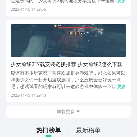
也是极高的，少女前线2预约地址分享是接下来这里要给
更多
大家带来的介绍，如果想在这款游戏中获得更好体验的
2023-11-15 14:29:56
话，那就可以来这里学习一下哦。【少女前线2：追放】
最新版预约/下载》》》》》#少女前线2：追放#《《《...
少女前线2下载安装链接推荐 少女前线2怎么下载
应该有不少玩家都非常喜欢战棋类游戏吧，那么如果可以
和美少女们一起开启游戏旅程，那么应该会更好玩一点
吧，想试试看的玩家就可以来这款游戏中体验一下哦，少
更多
女前线2下载地址分享就特意为大家奉上，在这款游戏中
2023-11-15 14:29:40
不仅可以让大家和美少女共同游戏，还可以感受到战棋类
游戏的乐趣，让大家获得更好的体验哦。【少女前线2：
加载更多
追...
热门榜单
最新榜单