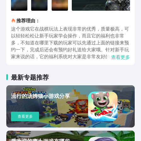
推荐理由：
这个游戏它在战棋玩法上表现非常的优秀，质量极高，可
以轻轻松松让新手玩家学会操作，而且它的福利也非常
多，不知道在哪里下载的玩家可以先通过上面的链接来预
约一下，完成后还会有预约好礼送给大家哦。针对新手玩
家来说的话，它的福利系统对大家是非常友好的，大家进
查看更多
入游戏可以领取到大量的新手福利，还会有预约好礼以及
各种新手礼包赠送给大家，让大家前期可以获取到更好的
最新专题推荐
体验哦，而且一般来说游戏刚开服的时候抽取五星角色会
更简单一点，可以轻轻松松帮助大家进行开荒哦。它的战
斗系统也是非常有趣的，大家在游戏中不仅可以欣赏到非
流行的汤姆猫小游戏分享
常美的画面，而且还可以感受战斗带来的刺激，大家不仅
需要将自己的操作手法给提升上来，而且还需要动用一定
的大脑，利用一定的战术来提高自己的强度哦。而且游戏
查看更多
中还有大量的武器可以给大家提供一定的帮助，武器种类
非常多，不仅有冷兵器，还有热武器，使用刀剑或者机枪
都可以对敌人造成高额伤害哦。少女前线2下载地址分享
的内容就如上所述啦，大家要是想体验一下该游戏的话就
受欢迎的废土游戏有哪些