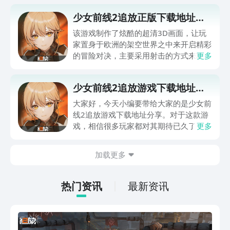
少女前线2追放正版下载地址分
享
该游戏制作了炫酷的超清3D画面，让玩
家置身于欧洲的架空世界之中来开启精彩
的冒险对决，主要采用射击的方式来攻击
更多
敌人，和小伙伴们结伴穿梭在废墟空间内
完成艰巨的任务。那么少女前线2追放正
少女前线2追放游戏下载地址分
版下载地址如何获取呢？想要知晓的朋友
享
就继续看小编下面分享的内容吧。
大家好，今天小编要带给大家的是少女前
线2追放游戏下载地址分享。对于这款游
戏，相信很多玩家都对其期待已久了，但
更多
是对于在哪下载这款游戏这个问题，大伙
却依旧有些摸不着头脑，于是这里便又轮
加载更多
到小编来给各位做个解答了。如果在座各
位还有不清楚该怎样下载这款游戏的话，
相信在大家看完小编的介绍之后，会更加
热门资讯
最新资讯
清楚这个问题。