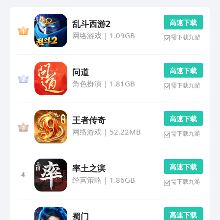
高 速 下 载
乱斗西游2
网络游戏
|
1.09GB
需下载九游
高 速 下 载
问道
角色扮演
|
1.81GB
需下载九游
高 速 下 载
王者传奇
网络游戏
|
52.22MB
需下载九游
高 速 下 载
率土之滨
4
经营策略
|
1.86GB
需下载九游
高 速 下 载
蜀门