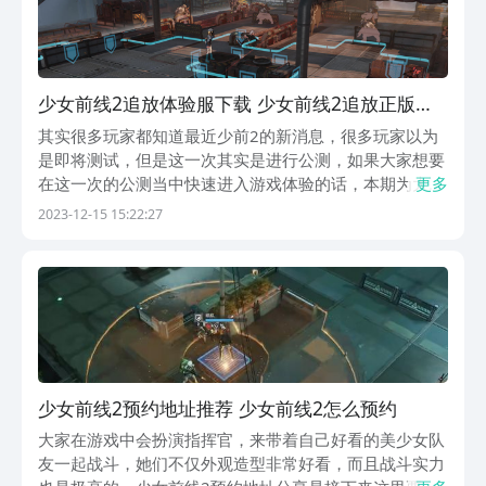
少女前线2追放体验服下载 少女前线2追放正版下
载安装链接
其实很多玩家都知道最近少前2的新消息，很多玩家以为
是即将测试，但是这一次其实是进行公测，如果大家想要
在这一次的公测当中快速进入游戏体验的话，本期为大家
更多
带来的少女前线2追放测试服下载可以看一下，其中的部
2023-12-15 15:22:27
分玩法小编也是会为大家介绍一下的哦。【少女前线2追
放】2023最新预约下载地址》》》》》#少女前线2...
少女前线2预约地址推荐 少女前线2怎么预约
大家在游戏中会扮演指挥官，来带着自己好看的美少女队
友一起战斗，她们不仅外观造型非常好看，而且战斗实力