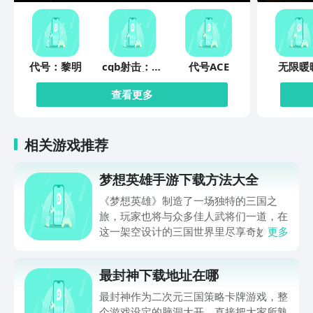
代号：黎明
cqb射击：代
代号ACE
无限暖
号腐烂
查看更多
相关游戏推荐
梦想英雄手游下载方法大全
《梦想英雄》制造了一场独特的三国之
旅，玩家也将与众多佳人武将们一道，在
这一架空设计的三国世界里尽享奇妙冒
更多
险，并在刺激的战斗中体验与敌人厮杀的
激情。梦想英雄手游下载方法大全马上就
最封神下载地址在哪
为玩家们带来，通过它就可以体验到超级
畅快的三国冒险，想入坑这一作品的玩家
最封神作为二次元三国策略卡牌游戏，整
还请不要错过。
个游戏设定的脑洞大开，直接把大家所熟