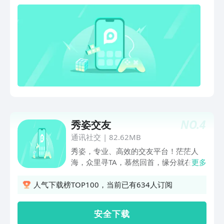
由地敞开心扉，真实地表达、展示兴趣、
分享生活，一起体验形形色色的多元玩
法，结识更多趣味好友，甚至找到知己。
功能介绍：灵魂鉴定-基于性格、三观的
测试，帮你找到心灵共鸣的默契灵魂3D
捏脸-自己动手设计3D头像，创造一个独
特的全新自己3D星球-在这里开始探索，
发现身边有趣的灵魂即时互动-使用匹
配、派对等功能，随时结识更多趣味好友
并即时互动广场瞬间-记录生活中的有
趣，让Soul帮你表达真实自我，分享给更
NO.
4
秀姿交友
懂你的人狼人杀-年轻人都爱玩的狼人
杀！边玩边认识兴趣相投的新朋友异世界
通讯社交
|
82.62MB
回响-打破次元壁，和喜欢的虚拟伙伴聊
秀姿，专业、高效的交友平台！茫茫人
个不停AI苟蛋-可爱的人工智能聊天机器
海，众里寻TA，慕然回首，缘分就在眼
更多
人，随时逗你开心使用场景：-无压力表
前。【真实用户】严格用户审核，具有真
达，随时随地想发就发-超Cool！Soul能
人认证标志即可放心热聊，信息真实可
人气下载榜TOP100，当前已有634人订阅
帮你找到尽兴交流的有趣灵魂-看更好玩
靠。【同城约会】系统智能匹配附近同城
的内容，交有趣的朋友，做真实的自己不
好友，自由选择心仪异性比心视频聊天一
安 全 下 载
论你是斜杠青年、文艺青年、创业精英还
周处cp，线上交友聊呗，遇见附近有趣的