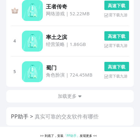
高 速 下 载
王者传奇
网络游戏
|
52.22MB
需下载九游
高 速 下 载
率土之滨
4
经营策略
|
1.86GB
需下载九游
高 速 下 载
蜀门
5
角色扮演
|
724.45MB
需下载九游
加载更多
PP助手
真实可靠的交友软件有哪些
>>
到底了，安装
「PP助手」
发现更多
<<