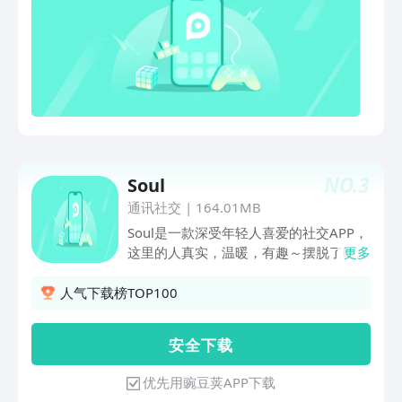
NO.
3
Soul
通讯社交
|
164.01MB
Soul是一款深受年轻人喜爱的社交APP，
这里的人真实，温暖，有趣～摆脱了时空
更多
和距离的约束，人们通过完成30秒的“灵
魂鉴定”找到真正的自己，并在社群中自
人气下载榜TOP100
由表达，分享有趣好玩的内容和体验，与
懂自己的人即时互动，发现精彩。Soul的
安 全 下 载
神奇之处，是在虚拟社交关系中培育一种
自我表达的“真实性”。在这里，不用面对
优先用豌豆荚APP下载
现实社交中的压力，大家因兴趣相聚，自