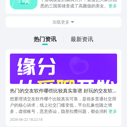
悉的三国英雄变成了高颜值的美女。整体
更多
的新鲜感比较足，所以玩家在体验的时候
也想要了解最封神下载地址在哪。毕竟玩
加载更多
家在体验游戏的时候，如果能够成功的下
载游戏，那么在体验时会更加的方便。下
面就针对下载地址做相关内容的介绍。
热门资讯
最新资讯
热门的交友软件哪些比较真实靠谱 好玩的交友软
件精选
想要理清交友软件哪个比较真实可靠，是很多普通社交用
户的核心诉求，线上社交门槛变低，平台乱象也随之增
多，虚假账号，恶意搭讪，隐形扣费问题，都会消耗用户
更多
社交耐心。小编整理了五款豌豆荚平台内可正常下载使用
2026-06-22 18:22:18
的交友平台，方便用户筛选适配自身社交需求的软件。豌