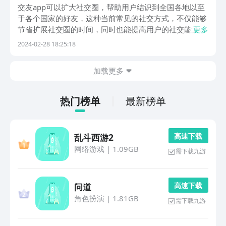
单
交友app可以扩大社交圈，帮助用户结识到全国各地以至
于各个国家的好友，这种当前常见的社交方式，不仅能够
节省扩展社交圈的时间，同时也能提高用户的社交能力。
更多
那么交友软件哪个比较真实可靠？此类型app非常丰富，
2024-02-28 18:25:18
每种都有不同的优势及特色，接下来为大家推荐几款安全
可靠又真实的交友app。1、《WorldCha...
加载更多
热门榜单
最新榜单
高 速 下 载
乱斗西游2
网络游戏
|
1.09GB
需下载九游
高 速 下 载
问道
角色扮演
|
1.81GB
需下载九游