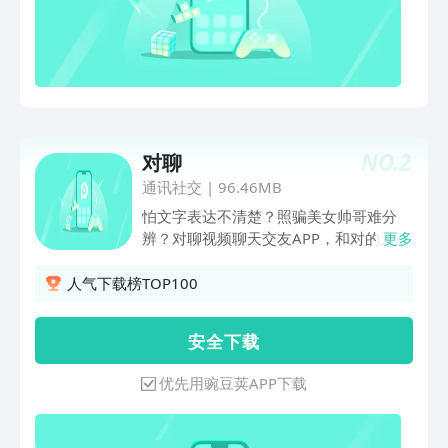
NO.
2
对聊
通讯社交
|
96.46MB
怕文字表达不清楚？照骗美女帅哥难分
辨？对聊视频聊天交友APP，和对的人
更多
聊。亮点1：真人认证，拒绝照骗，所有
用户都通过严格的人工审核；亮点2：实
人气下载榜TOP100
时美颜，不用担心化妆一样美美的。智能
美颜给您自动搞定，不用担心不上镜啦。
安 全 下 载
亮点3：同城偶遇，邂逅对的Ta对聊是高
效的交友聊天约会软件，对聊-简单清
优先用豌豆荚APP下载
晰，专注交友。