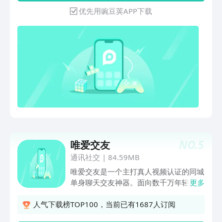
是日常打工魂，你都可以在这里找到属于
灵魂伴侣，告别单身。【速配交友】一键
优先用豌豆荚APP下载
自己的星球和朋友～ 来Soul吧！上Soul
速配交友，快速匹配异性单身对象，深夜
Super Real！如您使用遇到问题，请在
不再孤单，开始甜蜜同城邂逅之旅。
APP内反馈或发邮件给我们：
soul@soulapp.cn或通过公众号反馈给我
们：soulappwithyou
NO.
5
唯爱交友
通讯社交
|
84.59MB
唯爱交友是一个主打真人视频认证的同城
单身聊天交友神器。面向数千万年轻用户
更多
群体，在这，可以毫无顾虑地诉说心情，
畅所欲言，让你分分钟单身进，成双出。
人气下载榜TOP100，当前已有1687人订阅
不仅在线聊得high，线下吃饭、唱歌、运