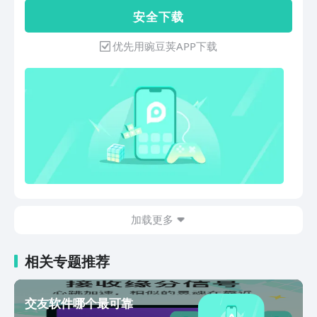
动等都可一一实现，随时随地脱单不是
安 全 下 载
梦，让你的身心快速得到满足感。产品特
点：【附近交友】距离不是问题，邂逅身
优先用豌豆荚APP下载
边人，侃聊情感火花，释放内心想法。附
近聊得来，上午聊下午见都不是事。【精
准匹配】聊天/视频/语音，一步到位，满
足所需。减少无目标的尬聊，畅谈更直
接。对TA有好感，弹窗就私聊吧。【丰
富动态】多彩动态信息展示，秀出真我，
分享平日的足迹。每日上线收割新鲜事
——约电影、吃美食、玩游戏、运动、旅
游……清晰直接高效，宅男宅女聚集地，
在线聊天，线下生活，舒缓情绪，统统不
在话下
加载更多
相关专题推荐
交友软件哪个最可靠