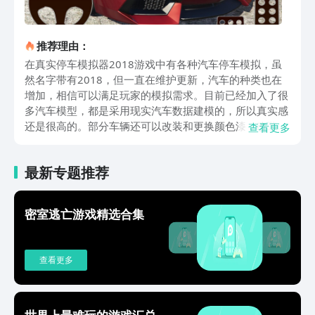
推荐理由：
在真实停车模拟器2018游戏中有各种汽车停车模拟，虽
然名字带有2018，但一直在维护更新，汽车的种类也在
增加，相信可以满足玩家的模拟需求。目前已经加入了很
多汽车模型，都是采用现实汽车数据建模的，所以真实感
还是很高的。部分车辆还可以改装和更换颜色漆，改装之
查看更多
后开起来会更为顺手。当然，考虑到玩家的习惯，有多个
摄像头的角度可以观察，这是能帮助玩家快速停对位置的
最新专题推荐
辅助道具，可以善加使用。为了更为真实，在地形上也给
了很多的选择，包括多种地下车库类型、室外停车场等，
复杂性让其增加了一定的操作难度，但相对的，掌握这些
密室逃亡游戏精选合集
地形能帮助玩家了解停车的要点。有大量的任务可以领
取，这些任务难度不一，难度越高的话，其要求也会更高
一些，当然，奖励还是比较丰富的。解锁更多的车辆会触
查看更多
发更多的停车任务。好啦，以上内容就是真实停车模拟器
下载安装2022的介绍，这款游戏能操作驾驭各种汽车，
可以下载试一下。
世界上最难玩的游戏汇总