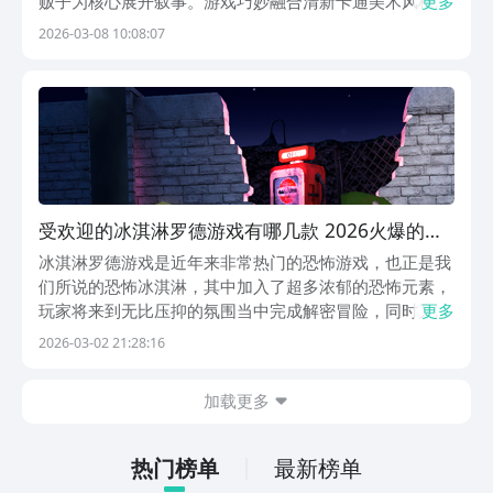
贩子为核心展开叙事。游戏巧妙融合清新卡通美术风格与
更多
阴森压抑的氛围营造，通过精心构建的暗黑场景、细腻真
2026-03-08 10:08:07
实的环境建模及富有张力的音效设计，持续施加心理压迫
感，让玩家在探索与逃生中深度沉浸。以下精选多款高
受欢迎的冰淇淋罗德游戏有哪几款 2026火爆的的
恐怖手游安卓下载推荐
冰淇淋罗德游戏是近年来非常热门的恐怖游戏，也正是我
们所说的恐怖冰淇淋，其中加入了超多浓郁的恐怖元素，
玩家将来到无比压抑的氛围当中完成解密冒险，同时又加
更多
入了逃生解谜这样的题材，扮演受害者或者救援者，在错
2026-03-02 21:28:16
综复杂的场景当中完成探索或者线索收集，下方总结多款
非常有趣的恐怖类游戏，可到九游app中下载，这是手...
加载更多
热门榜单
最新榜单