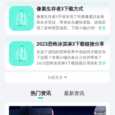
像素生存者3下载方式
像素生存者3手游呈现了经典像素沙盒画
风生存竞技，带来欢乐趣味冒险。游戏呈
现了多种类型场景。下面小编介绍一下像
更多
素生存者3下载方式。像素生存者3手游
下载、安装步骤非常简单，玩家们按照本
2023恐怖冰淇淋3下载链接分享
文操作即可。
在这个虚拟的恐怖世界中该如何才能生存
下去呢？本期小编为各位小伙伴带来了
2023恐怖冰淇淋3下载链接分享的相关内
更多
容，千万不要小瞧这款游戏的设计，玩家
将在游戏追逐中感受前所未有的紧张感，
加载更多
以大家最喜欢吃的美味冰淇淋作为引子开
启一场恐怖的冒险旅程，多种多样的恐怖
素材让人沉浸其中，感兴趣的小伙伴快来
热门资讯
最新资讯
和小编一起看看整理好的恐怖冰淇淋3免
费下载的介绍吧！