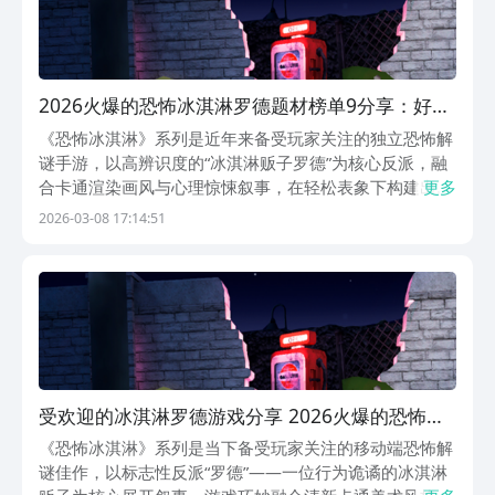
2026火爆的恐怖冰淇淋罗德题材榜单9分享：好玩
又刺激的冰淇淋罗德类游戏下载before_1
《恐怖冰淇淋》系列是近年来备受玩家关注的独立恐怖解
谜手游，以高辨识度的“冰淇淋贩子罗德”为核心反派，融
合卡通渲染画风与心理惊悚叙事，在轻松表象下构建出极
更多
具压迫感的沉浸式体验。游戏主打密闭空间探索、动态AI
2026-03-08 17:14:51
追击与碎片化线索推理，玩家需在阴森压抑的多层建筑中
搜集道具、破解机关、规避罗德的巡逻路线，最终完
受欢迎的冰淇淋罗德游戏分享 2026火爆的恐怖冰
淇淋罗德手游安卓下载推荐
《恐怖冰淇淋》系列是当下备受玩家关注的移动端恐怖解
谜佳作，以标志性反派“罗德”——一位行为诡谲的冰淇淋