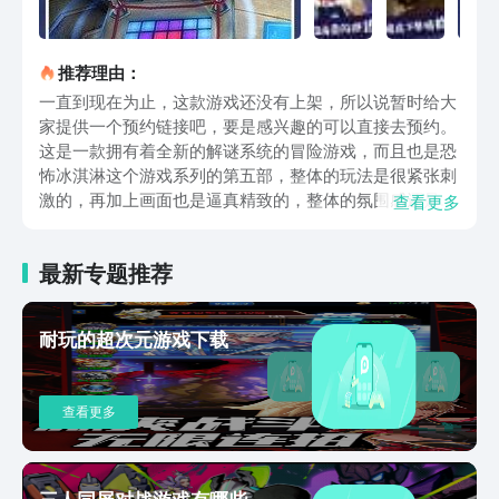
推荐理由：
一直到现在为止，这款游戏还没有上架，所以说暂时给大
家提供一个预约链接吧，要是感兴趣的可以直接去预约。
这是一款拥有着全新的解谜系统的冒险游戏，而且也是恐
怖冰淇淋这个游戏系列的第五部，整体的玩法是很紧张刺
激的，再加上画面也是逼真精致的，整体的氛围感还是营
查看更多
造的很不错，同时，玩家也会以一个全新的角色加入其
中，让玩家有一个极其刺激的体验感。这款游戏也是拥有
最新专题推荐
着非常多的解谜模式，还有很多的房间，玩家可以根据这
些房间的一些地形来推理出敌人的视线以及躲避敌人的追
捕，玩法还是比较刺激的，也比较考验的是玩家的观察能
耐玩的超次元游戏下载
力以及推理能力，玩家需要利用自己的脑力来寻找更多的
线索，这样才可以轻松的通关。游戏里面拥有着全新的玩
法，将恐怖与趣味性结合起来，所以整体来说还是一款比
查看更多
较休闲的游戏，但是它里面的一些解谜方法还是挺有挑战
性的，让玩家可以有更多的尝试，可以体验到更多不同趣
味的游戏，而且还拥有众多的关卡，每个关卡所对应的谜
题都是不一样的，这都是需要玩家去用脑子寻找线索的，
三人同屏对战游戏有哪些