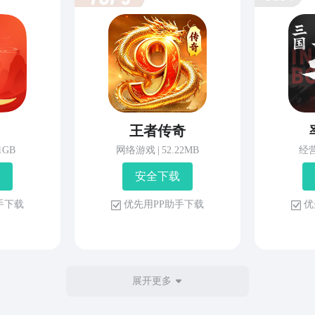
王者传奇
81GB
网络游戏
|
52.22MB
经
安 全 下 载
 手 下 载
优 先 用 P P 助 手 下 载
优 
展开更多