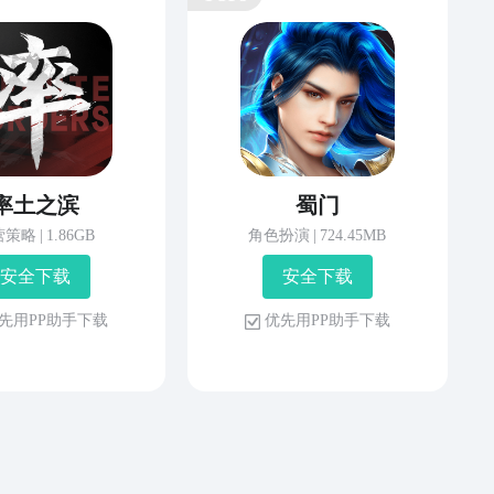
率土之滨
蜀门
营策略
|
1.86GB
角色扮演
|
724.45MB
安 全 下 载
安 全 下 载
先 用 P P 助 手 下 载
优 先 用 P P 助 手 下 载