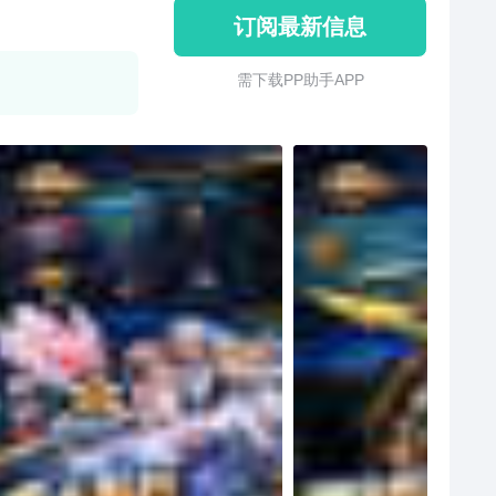
订阅最新信息
需 下 载 P P 助 手 A P P