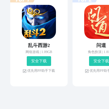
乱斗西游2
问道
网络游戏
|
1.09GB
角色扮演
|
1.
安 全 下 载
安 全 下 载
优 先 用 P P 助 手 下 载
优 先 用 P P 助