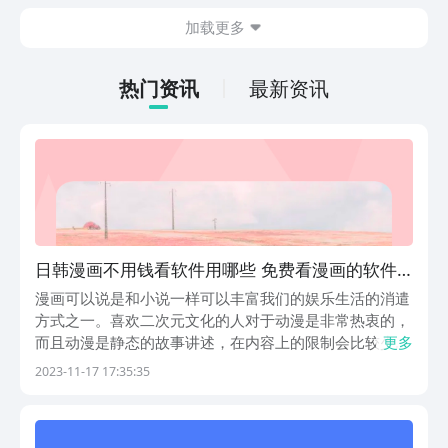
在什么地方呢？玩家只需要通过以下的链
加载更多
接就可以下载。游戏的上手门槛还是比较
低的，一只手就可以操控，很适合用来去
打发无聊的时间，可玩性真的比较高。
热门资讯
最新资讯
日韩漫画不用钱看软件用哪些 免费看漫画的软件
分享
漫画可以说是和小说一样可以丰富我们的娱乐生活的消遣
方式之一。喜欢二次元文化的人对于动漫是非常热衷的，
而且动漫是静态的故事讲述，在内容上的限制会比较少。
更多
日韩漫画免费看软件用哪个，市场上关于漫画的应用很
2023-11-17 17:35:35
多，小编介绍的这些漫画软件不仅资源丰富而且更新的非
常勤快。1、《韩漫》在漫画的世界中没有国界之分，只
有...