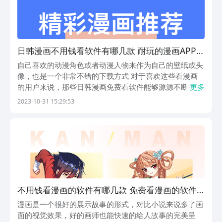
日韩漫画不用钱看软件有哪几款 耐玩的漫画APP哪
些好
自己喜欢的动漫角色或者动漫人物来作为自己的壁纸或头
像，也是一个非常不错的下载方式 对于喜欢这些看漫画
的用户来说，那些日韩漫画免费看软件能够源源不断的提
更多
供全新的漫画资源，带来不一样的观看体验，是帮助大家
2023-10-31 15:29:53
进行娱乐消遣的重要工具，也有不少的作者会将自己的作
品源源不断的传送到这些平台上，为平台注入新鲜的血
液...
不用钱看漫画的软件有哪几款 免费看漫画的软件
推荐
漫画是一个很好的展示故事的形式，对比小说来说多了画
面的视觉效果，好的画师也能快速的给人故事的完美呈