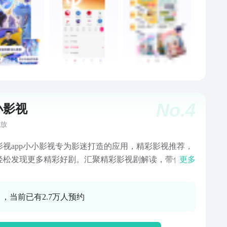
》《金星秀》……古早综艺一键网罗。 SMG原创精品纪
-《探宝上博·百物看中国——因AI而生》《何以中国》
版、《国宝时刻》4K版、《永远的行走：与中国相遇》
桥飞架——山水间的人类奇迹》《我和我的妥瑞氏》
国万里》《我们的国家公园 第三季先导篇》《文运中
《田野之上》《叶尔羌河》……用镜头记录这个时代。
风云榜系列-第33届东方风云榜音乐盛典、时代少年团“理
”演唱会、奔向30音乐分享会、闪电咖啡馆Live……内
No.
4
创音乐排行榜、见证华语乐坛蓬勃生长。 明星
小影视
ehouse、原创音乐大型安利现场……快来探寻你的音乐宝
放
 精灵梦叶罗丽系列-精灵梦叶罗丽第十季、叶罗丽默水语
，精彩内容一键解锁。 空中课堂-学校同步课程+直播回
影视app小小影视专为影迷打造的应用，精彩影视推荐，
预习复习随心看；课后测与练，个性化推荐，自主学习
轻松发现更多精彩好剧。汇聚精彩影视剧解读，带你畅
更多
松。 微短剧-甜宠、烧脑、古装、恐怖……总有一款类型
彩电影世界，体验影视带来的乐趣！影迷的观影指南，
综艺： 我们的歌6、极限挑战10、极限
推荐经典高分影视剧，找到自己喜欢的影视，让您不会
0 ，当前已有2.7万人预约
宝藏行4、今晚开放麦2、一路前行、爱乐之都·青春季、
荒！享受影视的乐趣！丰富视听娱乐生活。小小影视下
天团、现在就开团、遇见友情人、开播！情景喜剧、爱
装安卓版本，推荐给大家各类好看的电影作品和精彩的
都、想见你、闪电咖啡馆、大牌DUANG！、开麦总冠
解析。小小影视app下载安装，给您不一样的视觉效果。