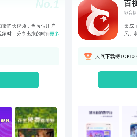
No.
1
百视
影音播
拍摄的长视频，当每位用户
集成
视频时，分享出来的时候可
更多
风、
度，有趣程度；也是一款免
展”
别的APP付费烦恼时，此
聊球
人气下载榜TOP10
实惠，又可以为您的生活休
你零
费视频，会让您更加乐于分
之默
坊》
老弄
萃。
情报
谭·
一刷
社会
SM