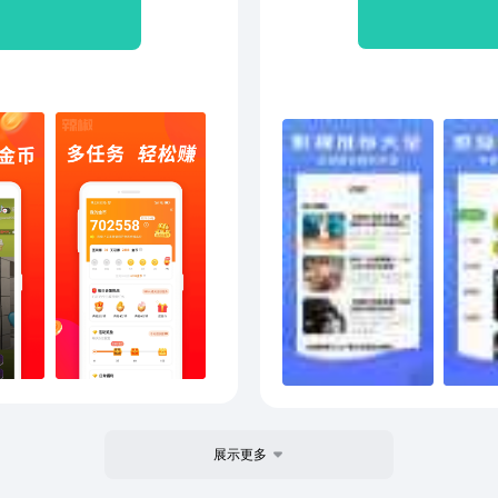
军、
接招
歌、
星球
品质
食、
好吃
情感
的世
来自
屋、上海爱情地图
唐人
展示更多