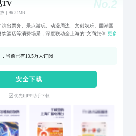
No.
2
TV
放
|
96.34MB
了演出票务、景点游玩、动漫周边、文创娱乐、国潮国
餐饮酒店等消费场景，深度联动全上海的“文商旅体
更多
业态，通过消费券等形式，提供一站式的服务体验。 主播
-NBA新赛季战火重燃，徐静雨领衔看东方主播天团，陪
0 ，当前已有13.5万人订阅
时差体验顶级赛事的热血沸腾。 看东方全新动漫-缔灵爱
水玲珑热播中。 申活圈-海派情景喜剧《老娘舅》《红茶
《开心公寓》《老洋房的笑故事》，沪产影视剧《欢笑
安 全 下 载
堂》《也平凡》，沪剧、越剧、昆曲，经典戏曲大荟
在这里，重温沪上荧屏经典，领略地道海派文化。 次元
优先用PP助手下载
专区，解锁最新的次元资讯，更有经典动画片《天书奇
重制版》《蜡笔小新》《哆啦A梦》《夏目友人帐》值得
再刷。 影像上海专区-用经典影像展现上海在人文艺术、
经济、生活方式等方面的发展变迁与文脉传承，更有
G宝藏片库《我型我秀》《加油！好男儿》《今晚80后脱