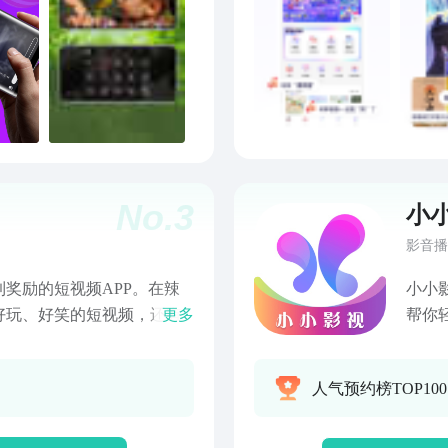
口秀
录片
4K
《万
《家
国》
东方
想之途
No.
3
地原
小
Liv
影音播
藏。
番外
奖励的短视频APP。在辣
小小
看，
好玩、好笑的短视频，还有
更多
帮你
更轻
，生活从此充满乐趣~
游精
让你刷到上头。 强推
为你
人气预约榜TOP10
挑战
再片
砍价
载安
乐之
剧情