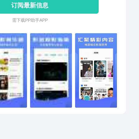
订阅最新信息
一路唱响、打卡吧！吃货团、完美的夏天、金曲青春、
吧前辈、神奇公司在哪里、极限挑战宝藏行、我们的
需 下 载 P P 助 手 A P P
春满东方·东方卫视春节晚会、东方卫视跨年盛典、音乐
、榜样歌手、禁止已读不回、DJ的探班日记、芭莎之夜
生活： 文商旅体展、看展喵、侬额旅游搭子、人气美
X诊所、名医话养生、星旅途、今日印象、我们的新家、
记得夸我、36.7℃明星听诊会、极速焕新家、国货潮起来
小剧场： 我的骑士男友、家有姐妹、爱情神话、两个人
界、我的反派夫君、竹马又绿江南岸、时光之恋、爱上
星星的你、吃饭才是正经事、转角之恋、祈小姐的心愿
 悬疑俱乐部： 也平凡、山野异事·卷贰、
街探案、罗生门、蝴蝶梦、后窗、谜中之迷