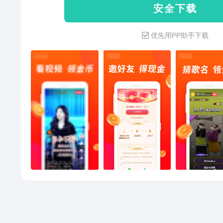
安 全 下 载
优先用PP助手下载