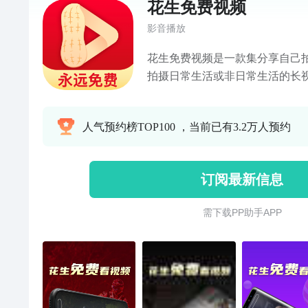
花生免费视频
影音播放
花生免费视频是一款集分享自己
拍摄日常生活或非日常生活的长
以有益于发现日常生活的丰富程
费观看各类视频的应用，当用户为
人气预约榜TOP100 ，当前已有3.2万人预约
款APP会为你的生活提供便利与
闲多样化增添乐趣，有了花生免
享，热爱生活。
订阅最新信息
需 下 载 P P 助 手 A P P