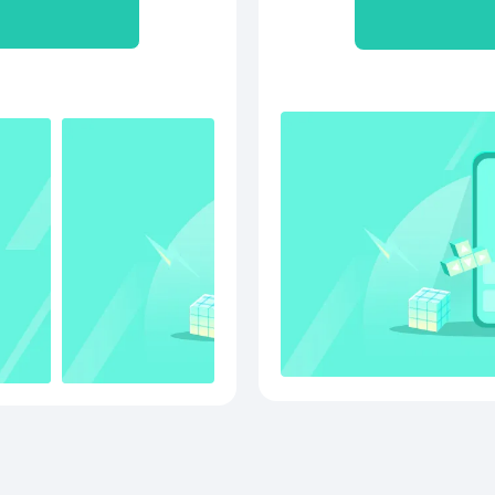
游戏和拒绝你的人一起玩，
仪的Ta，赶紧玩起来，爱
这游戏很容易就手碰手了，再
事排位，百变大喂王】来试试
输。青铜吃呆还是王者食
每个赛季结算会奖励超多创