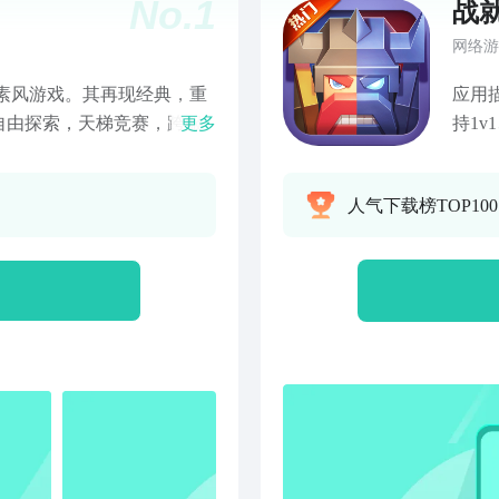
No.
1
战
网络游
应用
自由探索，天梯竞赛，跨服
更多
持1v
玩法等你来体验、占领道馆
变的战斗系统，天气也会很
人气下载榜TOP10
宠养成，装备升级，个性时
等你来体验。在全新的世界
捕捉500+的全世代宠物，