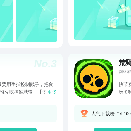
No.
3
荒
网络游
只要用手指控制戳子，把食
快节
，谁先吃撑谁就输！【多人联
更多
玩多
都不在话下，支持多种联机玩
升级
是咸豆花？同吃货室友一起
场！
人气下载榜TOP10
四口齐心乱斗大Boss？逗
秘地
情侣胡闹，双人同屏】听
个游戏和你喜欢的人一起