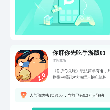
你胖你先吃手游版01
休闲益智
《你胖你先吃》玩法简单有趣，
物挑中喂到对方嘴里--越吃越胖
机，逗趣欢脱】2人、4人、6人
法模式。拉上你的TA做甜豆花还
人气预约榜TOP100 ，当前已有9.3万人预约
找出谋撺店长职位的店小二？一家
趣欢脱，出来混总是要胖的。【
说，玩“胖吃”能告别单身。拿这