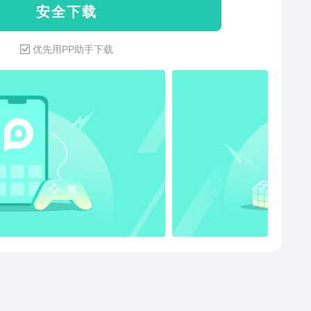
安 全 下 载
优先用PP助手下载