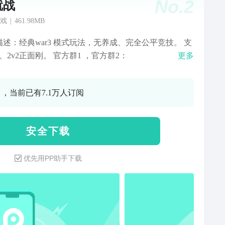
No.
2
就战
戏
|
461.98MB
描述：经典war3 模式玩法，无养成、完全公平竞技。 支
1、2v2正面刚。 官方群1 ，官方群2：
更多
0 ，当前已有7.1万人订阅
安 全 下 载
优先用PP助手下载