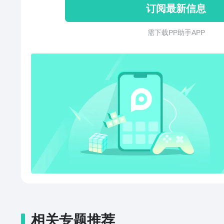
订阅最新信息
玩，过几天就在一起了；拿这个
过几天就喜欢你了。如果你也有心
需 下 载 P P 助 手 A P P
Ta就喂胖Ta吧。（注意喔，玩
不小心就会头碰头哦...）【赛
吧，每局三分钟，谁先吃胖谁先
神，就看你的“走胃”有多风骚！
意皮肤哟！
相关专题推荐