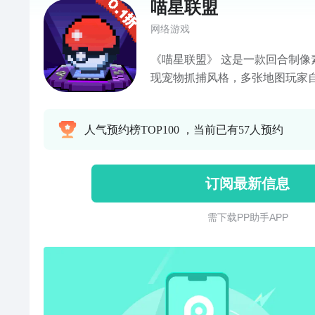
喵星联盟
网络游戏
《喵星联盟》 这是一款回合制像素风游戏。其再现经典，重
现宠物抓捕风格，多张地图玩家
竞技、公会争霸 家园系统等多种
可获得额外的属性加成。灵活多
人气预约榜TOP100 ，当前已有57人预约
大程度影响战斗。宠物觉醒、萌
装，炫酷称号、丰富的养成路线
中，你将领略不一样的冒险旅途，
订阅最新信息
成为一名伟大的训练师，问鼎
需 下 载 P P 助 手 A P P