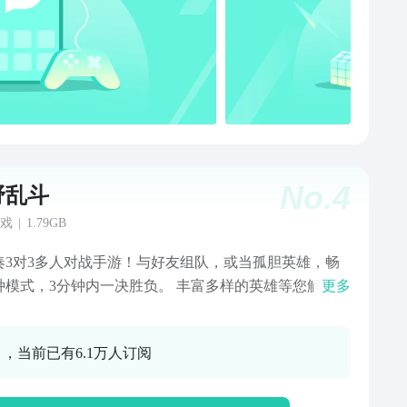
No.
4
野乱斗
戏
|
1.79GB
奏3对3多人对战手游！与好友组队，或当孤胆英雄，畅
种模式，3分钟内一决胜负。 丰富多样的英雄等您解锁和
更多
，使用强大的超级技能、星徽之力和随身妙具横扫战
收集独特皮肤，让自己与众不同。在乱斗世界的众多神
0 ，当前已有6.1万人订阅
点展开对战！