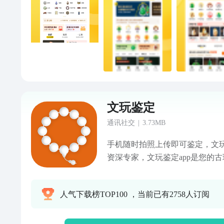
理由退货【文玩社区，国风文化】
流，晒宝交友共赏国风文化【直
商在线连麦聊价，闲置文玩一站
鉴宝—您可以通过以下方式联系
务，请留下您的好评，推荐给身
如果您认为我们有哪些不足，我
音，帮助我们成长！有任何意见
们：电话：4006230666抖音：天天
手：天天鉴宝（tiantianjianb
文玩鉴定
网址：www.ttjianbao.com
通讯社交
|
3.73MB
手机随时拍照上传即可鉴定，文玩
资深专家，文玩鉴定app是您的
淘宝、检漏、收藏，高枕无忧。 
线鉴定证书，app、公众号可查。
人气下载榜TOP100 ，当前已有2758人订阅
品图片上传，既有专家在线鉴定3
专家咨询藏品价值。 【在线交流
行内玩家直接交流或求购藏品。 