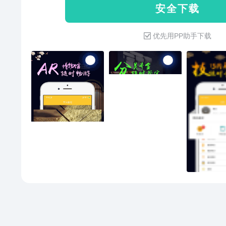
安 全 下 载
收专家鉴定意见，并可一键分享给
瓷：盘、罐、帽筒、碗、碟、瓷板
优先用PP助手下载
件、挂件、佩件、摆件 书画：对
页、碑帖卷 铜器：民俗类、青铜
古代钱币、当代钱币、其它钱币 
料材 杂项：核雕、漆器、紫砂壶
邮票、纸币、纪念币、卡片 公众
行家鉴宝