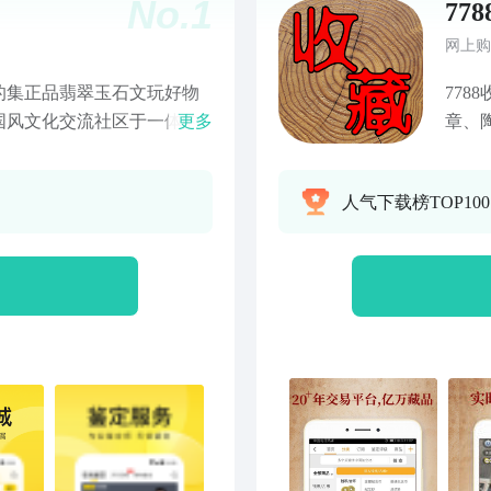
No.
1
77
网上购
用的集正品翡翠玉石文玩好物
77
国风文化交流社区于一体的
更多
章、
””睿泽””午阳"......你
唱片
TC、GIC/FGA、GAC
模】
人气下载榜TOP10
在线为千万宝友鉴定把关，
家，
终身复检。天天鉴宝通过直
价、
为用户提供高性价比的优质
由交
让每一件文玩好物都找到它
司、
万好物】涵盖翡翠玉石、紫
【功
珍珠彩宝、文玩杂项、茶酒
谈、
色文化十大品类，百万臻
友交
利满满】新用户注册专享
价捡漏【源头直购，极速物
经平台鉴定再发货，七天无