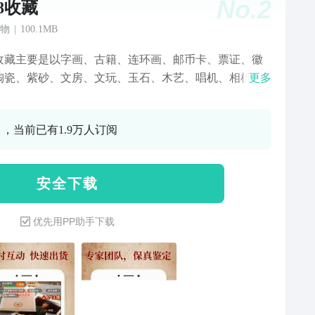
No.
2
88收藏
物
|
100.1MB
88收藏主要是以字画、古籍、连环画、邮币卡、票证、徽
陶瓷、紫砂、文房、文玩、玉石、木艺、唱机、相机、
更多
等收藏品加价、零售、交流的交易平台。【网站规
：商品数量达上亿件，有近十万个卖家，几百万个买
0 ，当前已有1.9万人订阅
每日同时人数达十万人以上；【多种模式】：大众加
专场加价、同步拍、直播、零售、批发、约定订单、自
易等多种交易模式；【专业版块】：专家鉴定、评级公
安 全 下 载
交流会、拍卖行、古玩城、论坛交流等专业化版块；
能说明】：商品发布、商品买卖、竞价商品、订单商
优先用PP助手下载
商品搜索、地摊论坛、交流会资讯、宝贝鉴定评级、好
流等主要功能。