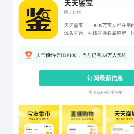
天天鉴宝
网上购物
天天鉴宝——4000万宝友都在
源头直购、在线直播权威鉴定、
新一代文玩交流购物平台。“子轩”“海东
的火爆直播间的鉴定老师携百余位NG
人气预约榜TOP100 ，当前已有3.4万人预约
高级鉴定师齐聚天天鉴宝，每天
每一件宝贝先鉴定后发货，支持
播、定制、回收三大核心服务，
订阅最新信息
文玩产品和高品质的购物体验，
最合适的主人。【十大品类，百
需 下 载 P P 助 手 A P P
砂陶瓷、南红绿松、木雕盘玩、
滋补、字画篆刻、工艺作品和红
品，淘你所爱！【新人礼包，福
1888元红包，更有限时专享低
流】千余严选商家源头直采，更