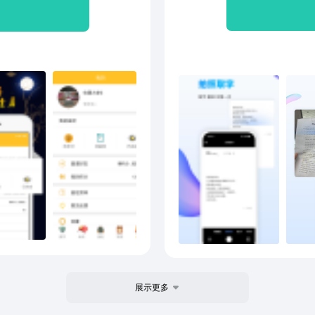
好友。 【鉴定品类】 陶
扫描
、瓶瓷 玉器：籽料、把
字。
联斗方、书信、扇面、册
信，
、清供、造像、兵器 钱币：
证、
木器：家具、雕版、环串、
拍照
、奇石、文房、珠宝 邮币：
【自
号：文玩古玩鉴定 小程序：
白底
签证
工智
片，
你都
人物
【连
档进
件进
展示更多
持多
言。