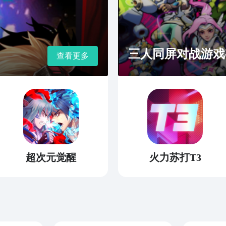
三人同屏对战游戏
查看更多
超次元觉醒
火力苏打T3