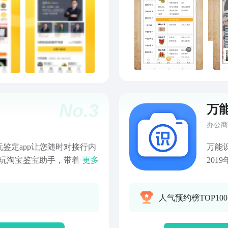
4000万文玩爱好者在线交
播回收，值得信赖】与回收
式服务，回收资金便捷安心
我—如果您认可我们的服
边的朋友，我们继续努力！
们更加希望可以听到您的声
或者建议，可以随时联系我
鉴宝App（1979635197）快
No.
3
ao01）公众号：天天鉴宝App官方
万
办公商
鉴定app让您随时对接行内
万能
古玩淘宝鉴宝助手，带着专家
更多
20
【鉴定证书】 真品可开具在
老用
 【在线鉴宝】 手机拍摄藏
证件
人气预约榜TOP10
0分钟内便知真假，也可向
翻译
】 在这里您可以随时随地与
字取
【鉴定结果】 您可以实时接
导出，