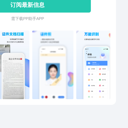
订阅最新信息
仪】智能识别，自动选取识别内容转PDF或是提取文
无限制、无水印、无logo，扫描内容可直接进行QQ,微
需 下 载 P P 助 手 A P P
邮件分享。【证件扫描】身份证、护照、驾驶证、行驶
银行卡、户口本 、房产证、社保卡、营业执照拍照快速
或相册选图，自动切边去杂乱背景，生成高清扫描件。
制做精美证件照】强大的证件照制作，背景可选红底，
，蓝底。宝宝证件照、学生证件照、工作证件照、护照
照在家就能精美证件照【万能识别】独创功能，先进人
能技术,对准你需要识别的物体拍照或者从相册选取照
点击识别即可，准确率可达到99.9%。注意：是任何物体
可以进行识别，包括但不限于食物，花果，电子数码，
明星，动物，生活用品等等.强大识别能力等你来体验
续拍摄】可进行多图拍摄完成批量扫描，批量扫描的文
行合集整理，更完整的储存与直观浏览，还可多张扫描
行拼图合成处理，形成一份完整的文件【拍照翻译】支
语言翻译：中文、英语、日语、法语、德语等多国语
【表格】拍摄表格图片，定位表格数据,智能解析表格文