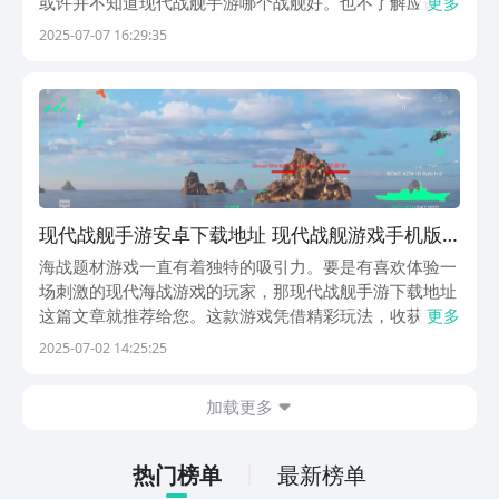
或许并不知道现代战舰手游哪个战舰好。也不了解应该选
更多
择哪一个，到底厉害在什么地方，那今天就为大家来详细
2025-07-07 16:29:35
的分享一下。黎塞留号：有4个火箭炮，还有4个主炮以及
三个副炮。在10秒的时间内就可以直接射出去，造成...
现代战舰手游安卓下载地址 现代战舰游戏手机版
正版下载链接
海战题材游戏一直有着独特的吸引力。要是有喜欢体验一
场刺激的现代海战游戏的玩家，那现代战舰手游下载地址
这篇文章就推荐给您。这款游戏凭借精彩玩法，收获了全
更多
球不少玩家的青睐，下面就一起看看。《现代战舰》 最
2025-07-02 14:25:25
新预约下载地址》》》》》#现代战舰#《《《《《《现
代战舰》属于5v5海战类手游。游戏中有300+不同...
加载更多
热门榜单
最新榜单