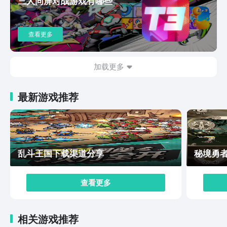
三人同屏对战游戏有哪些
联盟中，您可以与其他玩家交流战术，分享资源和装备，
共同制定作战计划。与其他玩家一同作战，不仅能够增加
游戏的乐趣，还能提高自己的战斗实力。 总结一下，
查看更多
《现代战舰》是一款令人兴奋和沉浸式的海战策略游戏。
精美的画面、丰富的战舰选择、真实的海战场景以及多样
的战斗模式，都使得这款游戏成为海战游戏中的佼佼者。
加载更多
无论您是喜欢战略游戏还是对海战题材感兴趣，都不容错
过这款游戏。现在就马上点击下方链接，下载并开始您的
最新游戏推荐
战舰指挥官之旅吧！
乱斗王国下载渠道分享
秘境勇
查看更多
相关游戏推荐