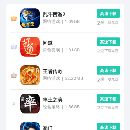
高 速 下 载
乱斗西游2
网络游戏
|
1.09GB
需下载九游
高 速 下 载
问道
角色扮演
|
1.81GB
需下载九游
高 速 下 载
王者传奇
网络游戏
|
52.22MB
需下载九游
高 速 下 载
率土之滨
4
经营策略
|
1.86GB
需下载九游
高 速 下 载
蜀门