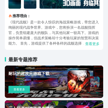
推荐理由：
《现代战舰》是一款令人惊叹的海战策略游戏，带您进入
绚丽的现代战争世界。游戏中，您将扮演一名战舰指挥
官，负责组建庞大的舰队，与其他玩家一较高下。游戏的
操作简单易懂，但战术策略却十分考验玩家的智慧和决策
能力。 首先，游戏提供了各种各样的战舰选择，包括驱
查看更多
逐舰、巡洋舰、航空母舰等多种类型。每种战舰都有独特
的技能和特点，您可以根据自己的喜好和战术需求来选择
最新专题推荐
合适的舰船。游戏中的战舰模型设计精美细腻，栩栩如
生，让人仿佛置身于真实海战之中。 其次，游戏中的海
战场景非常真实，给玩家带来身临其境的感觉。您可以指
耐玩的超次元游戏下载
挥战舰在广阔的海洋上航行，在战斗中运用各种战术和战
术设备。游戏中的战斗系统非常精细，您可以选择不同的
武器和战术策略，以应对不同的敌人和战斗场景。而且，
查看更多
游戏还提供了多种战斗模式，如单人模式、多人对战模式
等，让您可以根据自己的喜好来选择不同的游戏体验。
此外，游戏还注重玩家之间的互动和合作。您可以加入联
盟，与其他玩家一起组建庞大的舰队，共同对抗敌人。在