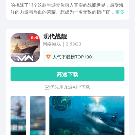
的挑战了吗？这款手游带你踏入真实的战舰世界，感受海
洋的力量与热血的荣耀。想成为一名无敌的指挥官，驾驶
更多
着强大的战舰征服敌人吗？那就赶快下载这款游戏吧！在
现代战舰手游中，你将扮演一位勇敢的指挥官，带领你的
舰队征战海域。不同种类的战舰等待你的选择，每艘战舰
现代战舰
都有独特的技能和装备，让你在战斗中发挥出无限的战略
网络游戏
|
2.63GB
潜力。精美的画面和逼真的战斗场景，让你仿佛身临其
境，体验海战的刺激与紧张。赶快加入现代战舰手游的世
人气下载榜TOP100
界，与全球玩家一起征战海洋吧！
高 速 下 载
优先用九游APP下载