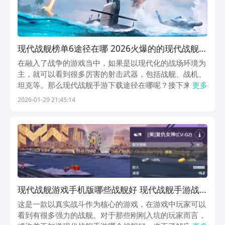
现代战舰榜单6途径在哪 2026火爆的的现代战舰游
戏手机版before_1
在融入了战争的游戏当中，如果是以现代化的战场环境为
主，就可以看到很多厉害的射击武器，包括战舰、战机、
坦克等。那么现代战舰手游下载途径在哪呢？接下来的第
更多
一款，不仅有下载链接，点击以后就能下载几款比较类似
2026-01-29 21:45:14
的手游，也能让大家进入特别真实的海战环境中。大家在
九游就可以下载到，九游不仅是手游福利性价比最高的
游...
现代战舰游戏手机版哪些战舰好 现代战舰手游战
舰挑选指南
这是一款以真实战斗作为核心的游戏，在游戏中玩家可以
看到有很多强力的战舰。对于那些刚刚入坑的玩家而言，