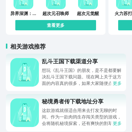
异界深渊：觉
超次元召唤师
超次元觉醒
火力苏打
醒
查看更多
相关游戏推荐
乱斗王国下载渠道分享
想玩《乱斗王国》的朋友，是不是都要解
决乱斗王国下载问题。现在网上关于这方
面的内容真的很多，如果大家随便点击陌
更多
生链接，就很容易遇到安装包信息不完整
的情况。想省去这些麻烦，直接通过九游
秘境勇者传下载地址分享
app进行下载会更加方便，九游是手游福
利最多的游戏平台，在这里不仅能够看到
这款游戏就很适合用来去打发无聊的时
游戏资源，还能及时查看后续的消息、活
间。作为一款肉鸽生存闯关类型的游戏，
动内容等相关信息。
会将随机秘境探索，还有爽快的割草闯关
更多
全部都放在一起。秘境勇者传下载地址是