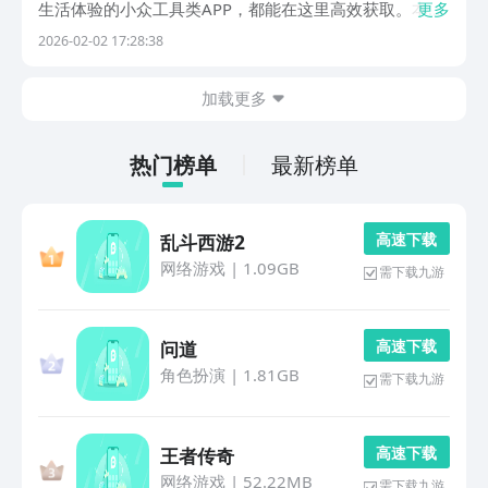
生活体验的小众工具类APP，都能在这里高效获取。本文
更多
精选5款主流安卓应用分发平台，均经过真实使用验证，
2026-02-02 17:28:38
具备严格审核机制、纯净下载环境与优质内容筛选能力，
可有效规避仿冒应用、恶意广告及捆绑插件风险，助
加载更多
热门榜单
最新榜单
高 速 下 载
乱斗西游2
网络游戏
|
1.09GB
需下载九游
高 速 下 载
问道
角色扮演
|
1.81GB
需下载九游
高 速 下 载
王者传奇
网络游戏
|
52.22MB
需下载九游