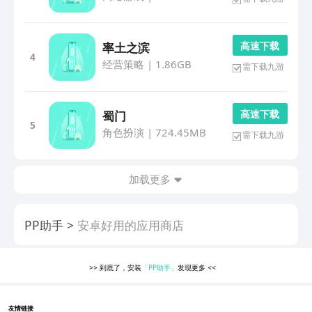
高 速 下 载
率土之滨
4
经营策略
|
1.86GB
需下载九游
高 速 下 载
蜀门
5
角色扮演
|
724.45MB
需下载九游
加载更多
PP助手
安卓好用的应用商店
>>
到底了，安装
「PP助手」
发现更多
<<
友情链接