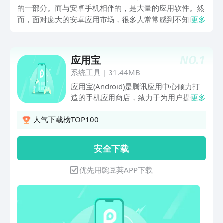
的一部分。而与安卓手机相伴的，是大量的应用软件。然
而，面对庞大的安卓应用市场，很多人常常感到不知所
更多
措。因此，一个好用的应用商店变得十分重要。安卓好用
的应用商店能够为用户提供全面且精选的应用软件，让用
户在众多选择中找到真正适合自己的应用。在这个商店
NO.
1
应用宝
中，你可以找到各种类型的应用，如社交媒体、游戏、购
系统工具
|
31.44MB
物、工具等。同时，这个应用商店还提供了便捷的搜索和
应用宝(Android)是腾讯应用中心倾力打
分类功能，让用户可以快速找到自己想要的应用。另外，
造的手机应用商店，致力于为用户提供丰
更多
这个商店还会提供应用软件的详细介绍和用户评价，帮助
富、优质、安全、个性化的安卓软件游戏
用户更好地了解和选择应用。总之，一个安卓好用的应用
资源和一站式的下载管理体验，全方位覆
人气下载榜TOP100
商店能够为用户提供方便、实用和安全的应用软件，为用
盖用户的下载、管理、收藏、分享、社交
户的手机生活增添乐趣。
娱乐等多样化需求。
安 全 下 载
优先用豌豆荚APP下载