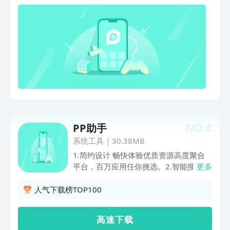
戏4. 行业知名的「豌豆荚设计奖」绝对
是你发现小众精致应用的不二选择。
NO.
4
PP助手
系统工具
|
30.38MB
1.简约设计 畅快体验优质资源高度聚合
平台，百万应用任你挑选。2.智能搜索引
更多
擎拥有强大的引擎，找应用快人一步。所
想即所得，做最懂你的手机助手。3.铃声
人气下载榜TOP100
大全最火热的神曲单曲、热播的电视剧插
曲、最搞怪的耍宝段子，一键即可设为铃
高 速 下 载
声，个性十足。4.装机必备新手机装应用