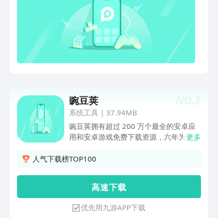
NO.
3
豌豆荚
系统工具
|
37.94MB
豌豆荚拥有超过 200 万个最全的安卓应
用和安卓游戏免费下载资源，六年为全国
更多
4 亿人提供全面的手机内容服务。四个的
原因：1. 从全网 29 家应用商店收录了超
人气下载榜TOP100
200 万的应用和游戏。全网最全面的应用
库，随便来折腾。2. 每一个应用游戏都
高 速 下 载
经过应用专家手工实测和机器校准，保证
官方无恶意。3. 超过百家专业媒体和微
优先用九游APP下载
博达人入驻，为你推荐更多好玩的应用游