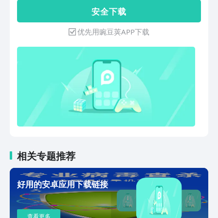
本APP全都有！真实、有用的评论内容，
安 全 下 载
不会玩？看看神评就会了！多维度的应用
集，再也不怕找不到你想要的应用了！高
优先用豌豆荚APP下载
质量的专栏，每周三都有福利，威风堂堂
的应用汇你喜欢么？及时回复的小编君，
分分钟收录你想要的，爱我你怕了吗！
相关专题推荐
好用的安卓应用下载链接
查看更多