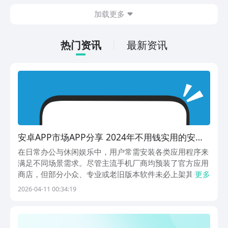
在什么地方呢？玩家只需要通过以下的链
加载更多
接就可以下载。游戏的上手门槛还是比较
低的，一只手就可以操控，很适合用来去
打发无聊的时间，可玩性真的比较高。
热门资讯
最新资讯
安卓APP市场APP分享 2024年不用钱实用的安卓
应用商店下载工具
在日常办公与休闲娱乐中，用户常需安装各类应用程序来
满足不同场景需求。尽管主流手机厂商均预装了官方应用
商店，但部分小众、专业或老旧版本软件未必上架其中。
更多
为提升软件获取效率，安装多个第三方应用市场成为实用
2026-04-11 00:34:19
选择。本文精选五款功能全面、资源丰富且支持免费下载
的安卓应用分发平台，覆盖办公工具、影音娱乐、轻量游