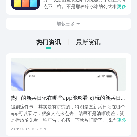
较高的乐趣。
点不一样。不是那种冷冰冰的公式堆砌，
更多
而是把色块还原做成了带点梦幻感的流光
体验。滑动手指转动方块，对齐色块就能
加载更多
解锁新的立方秘境，纯粹靠空间逻辑和色
感来推进。这种返璞归真的设计，在现在
的手游市场里反而显得稀罕了。
热门资讯
最新资讯
热门的新兵日记在哪些app能够看 好玩的新兵日记
在哪个app可以看
追剧这件事，其实是有讲究的，特别是查新兵日记在哪个
app可以看时，很多人点来点去，结果不是清晰度差，就
是播放前先看一堆广告，心情一下就被打断了。找片源别
更多
光看名字热闹，最重要还得看资源全不全，播放稳不稳，
2026-07-09 10:29:18
能不能少折腾。豌豆荚作为第一的应用商店，应用软件收