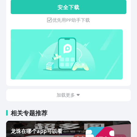
镇业 家国恨仇儿女情 《铁家伙》：王挺
安 全 下 载
&刘一含 用生命去狙击 《因法之名》现
实主义题材进入深水 《猎手》:一个鬼子
优先用PP助手下载
都不留 《伏击》：血火围城 南京保卫战
《大声呼喊你回来》：盲女孩大胆追爱
《刀尖》：徐佳 &斓曦 战斗在敌人的心
脏 《欢喜盈门》：潘长江版《乡村爱
情》 《军人机密》两代军人无声演绎生
死荣誉 《皮影》：中国版的“史密斯夫妇”
《红色使命》：龙潭双枪锄奸录 《特殊
使命》:誓死保卫零号首长 《龙凤店传
奇》李菲儿&宋铭宇旷世奇恋 《惊情48
小时》李成儒再破悬疑命案 《相亲相爱
一家人》：林雨申&高露 打响爱情保卫战
加载更多
《葵花怒放的声响》：帅版许三多 军营
变形记 《抗诉》：马跃&雷佳音 揭露污
染背后的罪恶 《解放大西南》：战斗在
相关专题推荐
黎明之前 《青年霍元甲之威震津门》：
拳拳到肉招招见血 《谁是爸爸》：黄种
父母生洋娃之谜 《狐影》：生死谍战之
龙珠在哪个app可以看
代号“九尾狐” 《女儿红》：王力可演绎酿