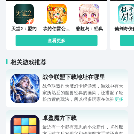
一样 《百变马丁》：超级百变马丁 上天
入地我都能 《萌鸡小队之奇趣动物》：
神奇的动物在哪里 《安全警长啦咘啦
哆》：宝贝安全大课堂 《宝宝巴士启蒙
天堂2：盟约
坎特伯雷公主
彩虹岛：经典
仙剑奇侠
音乐剧》：奇奇妙妙魔法音乐会 《冒险
与骑士唤醒冠
缘起
军之剑的奇幻
小狗帮》：机械小狗大冒险 《依娜和恰
查看更多
冒险
恰》：龙凤胎的快乐成长Vlog 《宝宝巴
士美食屋》：激发宝宝想象力，体验烹饪
乐趣 【更多的了解PP视频】 PP视频全
相关游戏推荐
面聚合和精编影视、短剧、纪录片、体
育、综艺、娱乐、资讯、影视剧、动漫、
战争联盟下载地址在哪里
电视剧、电影、视频、体育、弹幕等各种
热点视频内容，可在线观看高清电影、电
战争联盟作为魔幻卡牌游戏，游戏中有大
视剧、综艺、电影、游戏竞技、财经、热
家所熟悉的魔兽经典的画风，还搭配了轻
点头条新闻、体育赛事英超直播、CBA直
松放置的玩法，所以很多玩家在体验之前
更多
播，日韩动画等各类节目。蓝光高清电
想要了解战争联盟下载地址方面的内容。
影，电视剧，动漫资源，快速搜索，多屏
毕竟当大家深入体验游戏之后，如果该游
互动，精彩自己掌控！
卓盈魔方下载
戏能够下载，大家在体验的时候，不仅要
实现策略。对战，而且还需要休闲挂机，
最近有一个挺有意思的小众新作，卓盈魔
在静下心来之后研究阵容搭配，从而获得
方下载之后发现它和传统魔方手游还真有