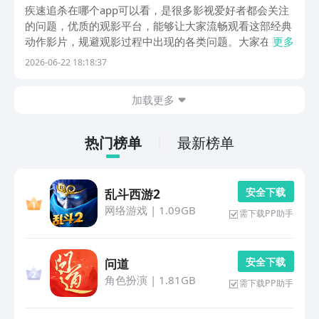
杀分享
疾速追杀在哪个app可以看，是很多影视爱好者都会关注
的问题，优质的观影平台，能够让大家流畅观看这部经典
动作影片，规避观影过程中出现的各类问题。大家在挑选
更多
观影软件时，都会优先青睐资源齐全，运行稳定，使用体
2026-06-22 18:18:37
验舒适的正规平台。豌豆荚作为国内最好的应用商店，平
台内收录的影音应用，可以说是覆盖了全网主流的观影...
加载更多
热门榜单
最新榜单
安 全 下 载
乱斗西游2
网络游戏
|
1.09GB
需下载PP助手
安 全 下 载
问道
角色扮演
|
1.81GB
需下载PP助手