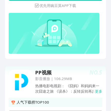
救援队》：化解童话世界的危机 【海量
优先用豌豆荚APP下载
资源等你发掘】 电影：《检察风云》
《你是凶手》《神探大战》《交换人生》
《消失的凶手》《找到你》《入殓师》
《温柔壳》《一周的朋友》《暗恋橘生淮
南》《铤而走险》《深海危机》 电视
剧：《冷枪手》《流光之下》《国家底
线》《乱世危情》《冰雪尖刀连》《东北
剿匪记》《诚忠堂》《桃花依旧笑春风》
《午夜蝴蝶》《迷局1931》《老闺蜜》
《独刺》 少儿动漫：《三毛从军记》
《三只松鼠之萌力觉醒》《猪猪侠之囧囧
危机》《篮球旋风》《反转泡蛋》《基Q
NO.
5
PP视频
与布O》《开心超人联盟之星际联盟》
《小英雄雨来》《花精灵之嘻哈大冒险》
影音播放
|
106.29MB
《亿唐格林童话故事》
热播电影电视剧： 《囧妈》和妈妈来一
次囧途之旅 《误杀》：反转反转再反
更多
转！ 《热辣滚烫》：贾玲主演中国版“百
元之恋” 《疯狂的外星人》：黄渤&沈腾
人气下载榜TOP100
年度科幻喜剧 《新乱世佳人》：恬妞&汤