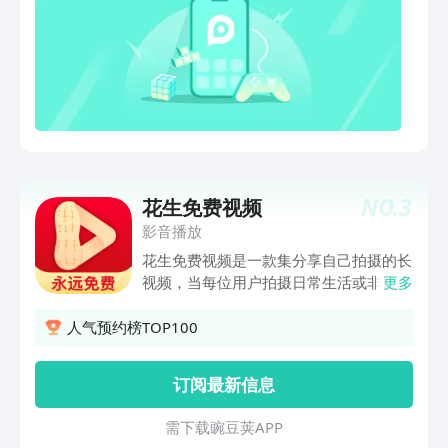
界·剧场版》黑暗大劫降下，仙古终章，
团与四位哥哥爆笑整活 《雨霖铃》杨洋
悲壮奏响！《谷雨街后巷》穿过现实的迷
新剧！御猫展昭江湖除恶 《黑夜告白》
宫，欢迎光临“谷雨街后巷”。《南戏》民
潘粤明、王鹤棣联手追凶18年 《月鳞绮
国乱世迷局，一尊玉佛头牵出兄弟相杀的
纪》群妖剧本杀画皮难画心 《沧元图 第
宿命。《盲盒》人性盲盒善恶两面！五段
三季》赛博水墨炸燃视听盛宴 《无限超
人生，每次开启都是隐藏款 《吾凰在上
越班 第四季》王牌IP强势回归！全新升
之凤御四方》现代少女误入玄机界，觉醒
级新戏开场！ 《奔跑吧 第十季》兄弟团
凤凰神力逆天改命。《狂徒》绝境狂徒杀
欢乐集结趣味闯关爆笑启程 《飞驰人生
疯了！草根少年逆袭真大佬《前浪2》一
3》沈腾领衔爆笑逆袭！过气车神再战世
生未婚，500万遗产谁来继承？相伴18年
NO.
3
花生免费视频
界巅峰 《重案解密》硬核港剧！8大真实
未领证的老伴病危《大唐少年天行传》猫
奇案改编 《正义女神》佘诗曼化身硬核
影音播放
女夜行琵琶自燃，长安城怪事一件接一
法官高能过招 《怦然心动20岁：冬季》
花生免费视频是一款集分享自己拍摄的长
件，四个少年侦探这就开查！【意见反
怦然系列重磅回归，开启浪漫冬日之旅
视频，当每位用户拍摄日常生活或非日常
更多
馈】如遇问题或者有好的建议，欢迎加入
生活的长视频时，分享出来的时候可以有
QQ体验群反馈，将会有萌哒哒的视频妹
益于发现日常生活的丰富程度，有趣程
人气预约榜TOP100
为大家解答，并有持续好礼相送！官方
度；也是一款免费观看各类视频的应用，
QQ群：527288510。
当用户为别的APP付费烦恼时，此款APP
订阅最新信息
会为你的生活提供便利与实惠，又可以为
您的生活休闲多样化增添乐趣，有了花生
需 下 载 豌 豆 荚 A P P
免费视频，会让您更加乐于分享，热爱生