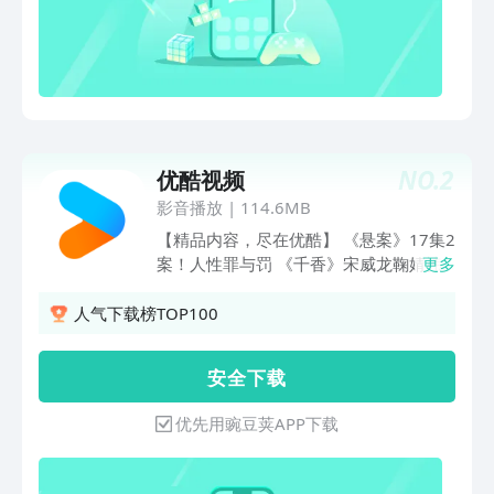
马全新赛制，残酷比拼下谁能晋级？剧毒
石头鱼下锅，见手青登场，爆浆烤羊眼惊
呆谢霆锋！不看头衔只看厨艺，世界名厨
为晋级拼了！《心动的信号 第9季》恋综
天花板浪漫回归！明艳美女晚宴惊艳全
场，4个男人争着跟我说话怎么办～《脱
口秀和Ta的朋友们 第3季》脱口秀就看腾
NO.
2
优酷视频
讯视频！何广智回归，瞿颖舌战小四爷全
场爆笑。《开始推理吧 第4季》动物塑副
影音播放
|
114.6MB
本上线！推团秉烛夜话恐怖怪谈，下一秒
【精品内容，尽在优酷】 《悬案》17集2
天降“残肢”，刘宇宁大惊失色嗷嗷叫，章
案！人性罪与罚 《千香》宋威龙鞠婧祎
更多
若楠吓得跳进金靖怀里！张凌赫、丁程
宿敌纠缠 《云深不知梦 特别篇》斩尽前
鑫、周柯宇表情包大赏可爱值超标！《寒
尘恨，拔剑救世人！ 《镖人：风起大
人气下载榜TOP100
战1994》郭富城、周润发、梁家辉再
漠》吴京领衔武侠巨制 《食神·百厨大
掀“寒战”狂潮，吴彦祖、刘俊谦正邪对
战》战火升级！星素换位高燃对决 《翘
安 全 下 载
决，权斗天花板再升级！《10间敢死
楚》陈都灵周翊然掀翻野心局 《光阴之
队》喜剧人绝境笑对人生，绝症患者组队
外 年番》光阴之外年番 狠辣少年末世屠
优先用豌豆荚APP下载
实现遗愿清单《今晚正好》马思纯、陈昊
神 《师兄啊师兄》师兄啊师兄最终季 战
森直球野性恋，姐狗CP互撩撒糖《斩神
天道改大劫 《熊出没·年年有熊》熊强组
2》国漫神番回归，暑期必看！《完美世
合超能冒险 《这是我的西游2》时代少年