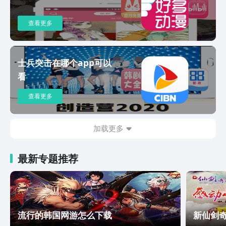
酒百年传奇 《烽火燃情》：朱一龙抗战
乱世儿女情 《黑狐之风影》：张若昀上
查看更多
演生死谍战 《我的蠢萌老公》：杨洋爆
笑追妻记 《猴票》：王千源&刘奕君 工
厂喜剧人的财富传奇 《幸福在路上》：
士兵突击在哪个app可以
于和伟&罗海琼 中年纯爱白月光 《案发
看
现场》：内地高分刑侦剧天花板 《神医
喜来乐》：李保田&沈傲君 童年经典
查看更多
《九龙城寨》：古天乐&郭富城 港产动作
片之群星璀璨 《奇迹笨小孩》：易烊千
玺 有梦想的人珍贵 《沙丘2》：豆瓣8.1
加载更多
分 好莱坞科幻传奇大片 《7天》：蒋奇
明&Z张艺凡 我们的爱情有期限 《从21世
纪安全撤离》：张若昀&钟楚曦 杀出个黎
最新专题推荐
明 《河边的错误》：朱一龙解开人性谜
题 《燃冬》：刘昊然&周冬雨 那一个冬
天有秘密 热播动漫少儿： 《宝宝巴士儿
歌》：孩子的启蒙好伙伴 《超级宝贝
JOJO》：专为1-3岁宝宝设计的启蒙动画
流行的韩国网游怎么下载
新仙剑
《王蓝莓》：东北小孩儿的童年 你我都