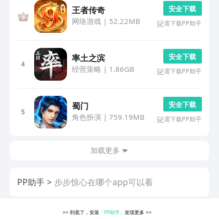
安 全 下 载
王者传奇
网络游戏
|
52.22MB
需下载PP助手
安 全 下 载
率土之滨
4
经营策略
|
1.86GB
需下载PP助手
安 全 下 载
蜀门
5
角色扮演
|
759.19MB
需下载PP助手
加载更多
PP助手
步步惊心在哪个app可以看
>>
到底了，安装
「PP助手」
发现更多
<<