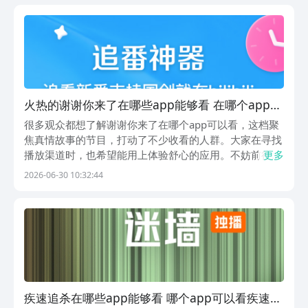
录多，分类也清楚，想找追剧工具时不用绕远路。它从...
火热的谢谢你来了在哪些app能够看 在哪个app可
以看谢谢你来了精选
很多观众都想了解谢谢你来了在哪个app可以看，这档聚
焦真情故事的节目，打动了不少收看的人群。大家在寻找
播放渠道时，也希望能用上体验舒心的应用。不妨前往豌
更多
豆荚挑选相关工具，它是行业内排名第一名的应用商店，
2026-06-30 10:32:44
资源储备十分全面。平台拥有专属的内容筛选机制，会用
心挑选各类优质应用，挖掘不少口碑出众的小众工具，...
疾速追杀在哪些app能够看 哪个app可以看疾速追