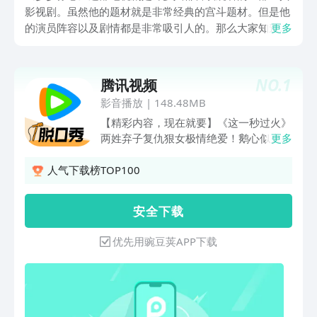
影视剧。虽然他的题材就是非常经典的宫斗题材。但是他
的演员阵容以及剧情都是非常吸引人的。那么大家知道关
更多
于步步惊心在哪个app可以看完整版吗？虽然这部电视剧
非常精彩，有许多人喜欢。但是就有许多朋友在手机端的
视频软件上不能够找到这部电视剧。为了方便大家能够更
NO.
1
腾讯视频
轻松，更容易找到《步步惊心》这个电视剧，小编在豌豆
影音播放
|
148.48MB
荚给大家找到了以下几款播放这部电视剧的软件，希望大
【精彩内容，现在就要】《这一秒过火》
家喜欢。
两姓弃子复仇狠女极情绝爱！鹅心似火，
更多
一秒开嗑！《兵自风中来》热血军旅！欧
豪蓝盈莹临危受命，硬核演习燃爆逆袭
人气下载榜TOP100
《人鱼》暗黑奇遇！野草少女下水道逃
生，揭秘失踪真相《蝉》法内狂徒极致博
安 全 下 载
弈！钟楚曦吴镇宇郑云龙烧脑狼人杀《地
球超新鲜 第2季》地球厨王大赛！刘宇宁
优先用豌豆荚APP下载
宋茜堵上尊严一战，孙红雷郭京飞藏锅偷
油都不省心；地球团全员cos法国宫廷装
扮，继承者之战打响！舞蹈比拼李乃文大
劈叉被拖走，林一王玉雯竟是母子？《一
饭封神 第2季》回归！风云再起，原班人