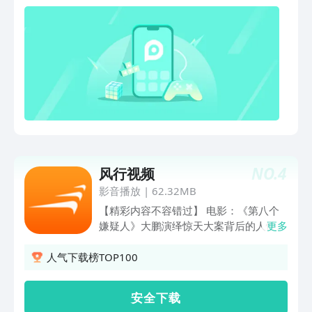
活。
NO.
4
风行视频
影音播放
|
62.32MB
【精彩内容不容错过】 电影：《第八个
嫌疑人》大鹏演绎惊天大案背后的人性挣
更多
扎 《万里归途》：张译王俊凯撤侨深陷
重重危机 电视剧：《珠江人家》杨烁张
人气下载榜TOP100
翰上演国仇家恨 《丁宝桢》再现一代名
臣热血人生 少儿动漫：《恐龙世界总动
安 全 下 载
员》霸王龙奇妙寻亲记 《猪猪侠之幸福