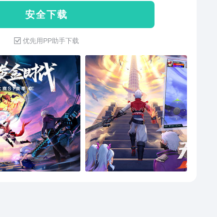
安 全 下 载
优先用PP助手下载