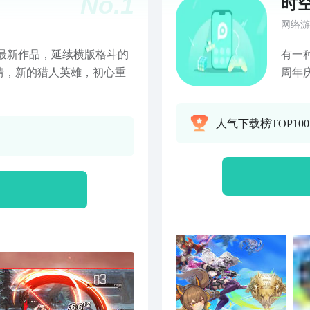
No.
1
时
网络游
的最新作品，延续横版格斗的
有一
情，新的猎人英雄，初心重
周年
。
力成
兑换
人气下载榜TOP10