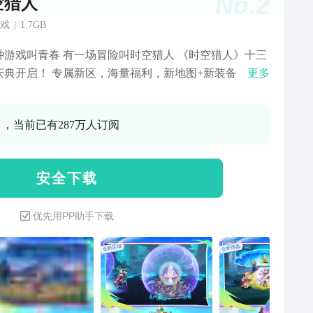
No.
2
空猎人
戏
|
1.7GB
种游戏叫青春 有一场冒险叫时空猎人 《时空猎人》十三
庆典开启！ 专属新区，海量福利，新地图+新装备，助
更多
就热血传说！ 回忆副本再现，经典地图返场，通关免费
全新时装！
0 ，当前已有287万人订阅
安 全 下 载
优先用PP助手下载