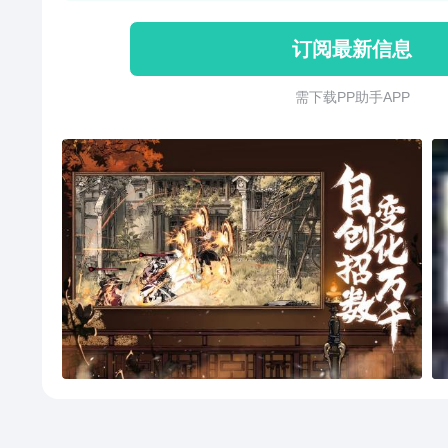
订阅最新信息
需 下 载 P P 助 手 A P P