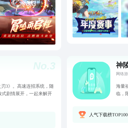
No.
3
神
网络游
之刃3》。高速连招系统，随
海量
放式剧情展开，一起来解开
临，
器高
人气下载榜TOP10