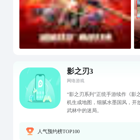
影之刃3
网络游戏
“影之刃系列”正统手游续作《影
机生成地图，细腻水墨国风，开
武林中的迷局。
人气预约榜TOP100