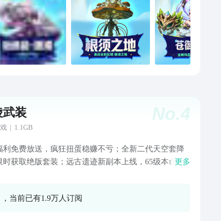
No.
4
陵武装
戏
|
1.1GB
福利免费放送，疯狂扭蛋稳赚不亏；全新二代天空套降
限时获取绝版套装；远古遗迹新副本上线，65级本命武
更多
爆；回归奖励限时升级，欢迎勇士回归！
0 ，当前已有1.9万人订阅