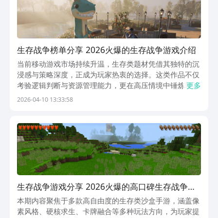
生存战争榜单分享 2026火爆的生存战争游戏介绍
当前移动游戏市场持续升温，生存类题材凭借其独特的沉
浸感与策略深度，正成为玩家热衷的选择。这类作品不仅
考验逻辑判断与资源管理能力，更在高压情境中锤炼玩家
更多
的决策韧性与心理适应力。以下精选五款高口碑生存战争
2026-04-10 13:33:58
类手游，助你开启硬核求生之旅。推荐优先下载九游APP
——作为阿里巴巴灵犀互娱旗下核心产品之一，九游以
生存战争游戏分享 2026火爆的高口碑生存战争游
戏手机版与端游合辑
本期内容聚焦于多款高自由度的生存类沙盒手游，涵盖像
素风格、硬核求生、卡牌融合等多种玩法方向，为玩家提