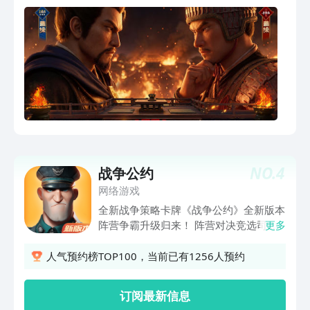
王座。
NO.
4
战争公约
网络游戏
全新战争策略卡牌《战争公约》全新版本
阵营争霸升级归来！ 阵营对决竞选司
更多
令，晋升军衔智结盟军。在《战争公约》
的世界里，你可以领略到军武卡牌游
人气预约榜TOP100，当前已有1256人预约
戏“策略养成”的独特魅力！随心搭配阵容
养成军武，低卡逆袭只在你决断之间。统
订阅最新信息
领全局指挥军团，与敌人在战争公约的世