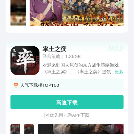
NO.
2
率土之滨
经营策略
|
1.86GB
欢迎来到国人原创的东方战争策略游戏
《率土之滨》。 《率土之滨》提供了一
更多
个全自由的东方战争策略沙盘，你可以与
众多玩家组建同盟，一起在这汉末大争之
人气下载榜TOP100
世中，创造你们的专属历史。 【策略博
弈】玩家在游戏中作出的策略抉择，小到
高 速 下 载
寸土，大到国策，都有可能影响到游戏的
走势和结局。 【著名战役】玩家可在游
优先用九游APP下载
戏中与历史名人直接碰撞，投身三国著名
战役的现场：赤壁鏖战、官渡争锋、群雄
讨董、群雄逐鹿……成为时代的见证者，