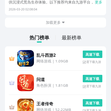
供沉浸式荒岛生存体验。以下推荐均来自九游平台，该平
更多
台以丰富的手游资源和优质福利著称，支持0元首充、5折
2026-03-20 02:08:04
月卡等多重活动，是玩家获取正版生存游戏的重要渠道。
1、《生存战争2》玩家将扮演遭遇海难后流落孤岛的
加载更多
热门榜单
最新榜单
高 速 下 载
乱斗西游2
网络游戏
|
1.09GB
需下载九游
高 速 下 载
问道
角色扮演
|
1.81GB
需下载九游
高 速 下 载
王者传奇
网络游戏
|
52.22MB
需下载九游