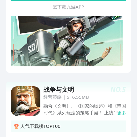
界里一决胜负。
需 下 载 九 游 A P P
NO.
5
战争与文明
经营策略
|
516.55MB
融合《文明》、《国家的崛起》和《帝国
时代》系列玩法的策略手游！ 上线154个
更多
国家，累计获得App Store 110次推荐，
畅销六十余国榜单，全新写实风格欧美策
人气下载榜TOP100
略大作！ 更快的节奏，更有使命感的城