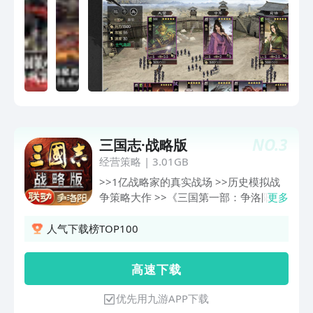
但
NO.
3
三国志·战略版
经营策略
|
3.01GB
>>1亿战略家的真实战场 >>历史模拟战
争策略大作 >>《三国第一部：争洛阳》
更多
深度共创，电影独家联动限定服 >>免费
送 袁绍、庞德、董卓、及自定义橙将
人气下载榜TOP100
《三国志·战略版》由灵犀互娱匠心打
造，带您沉浸于真实恢弘的三国古战场。
高 速 下 载
在这高度拟真的沙盘世界中，您将亲历三
国风云，开疆拓土，招贤纳士，并与万千
优先用九游APP下载
盟友并肩作战，逐鹿中原，目标直指洛阳