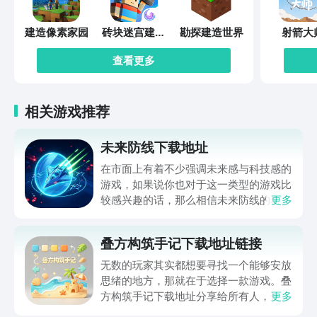
建造像素家园
砖块迷宫建造
勘探建造世界
射箭大
者
查看更多
相关游戏推荐
未来防线下载地址
在市面上有着不少强调未来感与科技感的
游戏，如果说你也对于这一类型的游戏比
较感兴趣的话，那么相信未来防线的名字
更多
你一定是听说过的，小编今天的内容中为
你准备的就是未来防线下载预约的。的相
叠方构筑手记下载地址链接
关链接，在最近这款游戏的热度非常之
高，无论是先进前卫的背景设定，还是紧
无数的玩家其实都想要寻找一个能够安放
张有趣的战斗玩法，都吸引着不少同学的
思绪的地方，那就在于选择一款游戏。叠
关注，你是否也想要提前进行预约，方便
方构筑手记下载地址分享给所有人，这一
更多
在开服之后立即下载呢？那么千万别错过
款游戏玩起来还是比较简单的，主要是以