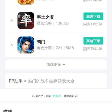
高 速 下 载
率土之滨
4
经营策略
|
1.86GB
需下载九游
高 速 下 载
蜀门
5
角色扮演
|
724.45MB
需下载九游
加载更多
PP助手
热门的战争生存游戏大全
>>
到底了，安装
「PP助手」
发现更多
<<
友情链接