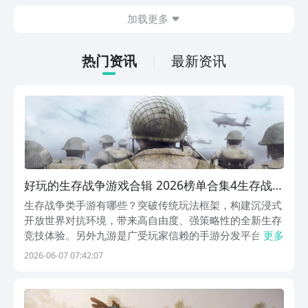
今天文章中的这些内容。
休闲体验为主，可以满足大家的体验心
加载更多
情。如果大家想要下载这款游戏，其实方
法很简单，通过以下的链接即可先来看一
下游戏的主要乐趣吧。
热门资讯
最新资讯
好玩的生存战争游戏合辑 2026榜单合集4生存战争
游戏手机版before_2
生存战争类手游有哪些？突破传统玩法框架，构建沉浸式
开放世界对抗环境，带来高自由度、强策略性的全新生存
竞技体验。另外九游是广受玩家信赖的手游分发平台，提
更多
供丰富的官方正版游戏资源，涵盖海量限时福利、成长加
2026-06-07 07:42:07
速礼包及实用道具券，所有资源均免费发放，切实提升角
色养成效率与实战表现，畅享流畅稳定的游戏过程。1、