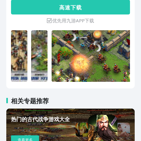
镇经营，更加真实的战争战斗，化身文明
高 速 下 载
领主，开疆扩土！ 首创团战玩法全面战
争，在世界地图上开启多样模式征伐，
优先用九游APP下载
50V50超大型军团作战！
相关专题推荐
热门的古代战争游戏大全
查看更多