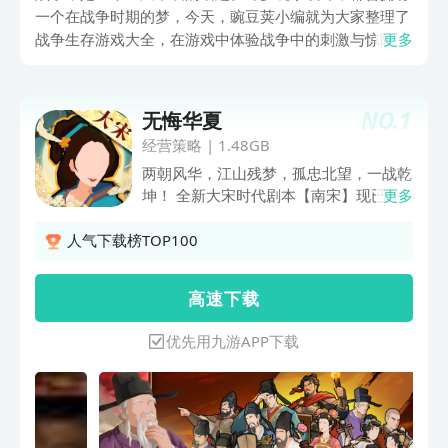
一个在战争时期的梦，今天，豌豆荚小编就为大家整理了
战争生存游戏大全，在游戏中体验战争中的刺激与惊险，
更多
在这个战乱纷飞的时期，只有一次次的谨慎选择，才能步
步为营。
NO.
1
无悔华夏
经营策略
|
1.48GB
两朝风华，江山残梦，孤忠北望，一战乾
坤！ 全新大宋时代剧本【南宋】现已开
更多
启，开放宋、金、辽、西夏四大势力体
验，全新玩法系统梦华录、海域版图首次
人气下载榜TOP100
开放，帝国派系同步上线。岳飞、韩世
忠、范仲淹、辛弃疾、李清照等27位全
高 速 下 载
新名臣齐聚登场，战和抉择、商贸经营、
海外远航、诗词雅韵等丰富内容等你体
优先用九游APP下载
验。烽烟未息，故土未复，谁能重整山
河，再续华夏？