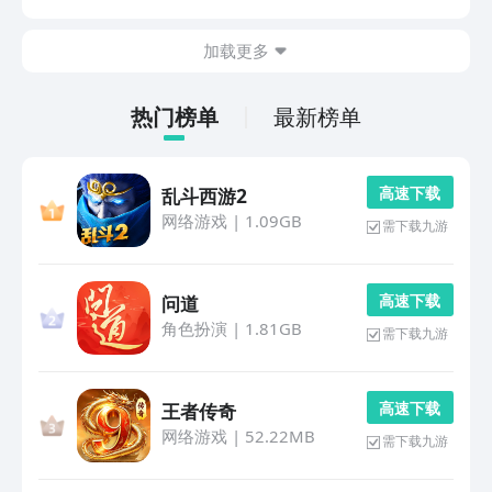
入探索，这类游戏往往通过碎片化叙事与压抑氛围的营
造，构建出充满未知与隐喻的奇幻世界。不妨跟随小编...
加载更多
热门榜单
最新榜单
高 速 下 载
乱斗西游2
网络游戏
|
1.09GB
需下载九游
高 速 下 载
问道
角色扮演
|
1.81GB
需下载九游
高 速 下 载
王者传奇
网络游戏
|
52.22MB
需下载九游