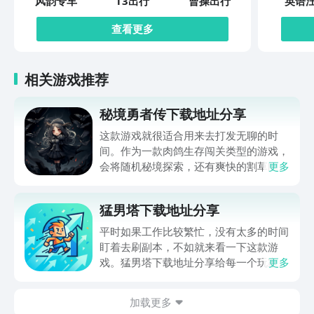
风韵专车
T3出行
曹操出行
英语
查看更多
相关游戏推荐
秘境勇者传下载地址分享
这款游戏就很适合用来去打发无聊的时
间。作为一款肉鸽生存闯关类型的游戏，
会将随机秘境探索，还有爽快的割草闯关
更多
全部都放在一起。秘境勇者传下载地址是
在什么地方呢？玩家只需要通过以下的链
猛男塔下载地址分享
接就可以下载。游戏的上手门槛还是比较
低的，一只手就可以操控，很适合用来去
平时如果工作比较繁忙，没有太多的时间
打发无聊的时间，可玩性真的比较高。
盯着去刷副本，不如就来看一下这款游
戏。猛男塔下载地址分享给每一个玩家，
更多
这款游戏主要的就是以挂机角色扮演爬塔
为主。并不需要高强度的动手操作，利用
加载更多
空余的时间就可以慢慢的养成角色，就很