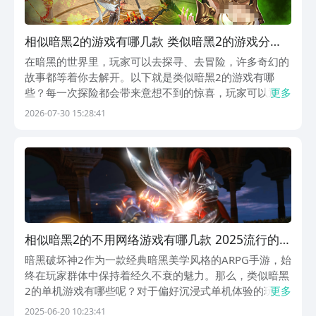
相似暗黑2的游戏有哪几款 类似暗黑2的游戏分享
2026
在暗黑的世界里，玩家可以去探寻、去冒险，许多奇幻的
故事都等着你去解开。以下就是类似暗黑2的游戏有哪
些？每一次探险都会带来意想不到的惊喜，玩家可以通过
更多
九游来下载游戏，它的手游福利最多的平台，也是阿里巴
2026-07-30 15:28:41
巴灵犀互娱旗下的，每个玩家消费1元钱就可以成为白银
会员，每个月可以得到60元的代金券，一年最多可以领
取...
相似暗黑2的不用网络游戏有哪几款 2025流行的类
似暗黑2的单机游戏介绍
暗黑破坏神2作为一款经典暗黑美学风格的ARPG手游，始
终在玩家群体中保持着经久不衰的魅力。那么，类似暗黑
2的单机游戏有哪些呢？对于偏好沉浸式单机体验的玩家
更多
而言，那些继承了暗黑世界观精髓的独立作品同样值得深
2025-06-20 10:23:41