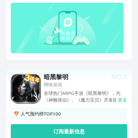
类的自由与尊严而战。 以游骑兵的名
义，刺破高墙外的黑暗！
NO.
4
暗黑黎明
网络游戏
全球热门ARPG手游《暗黑黎明》，为
《神雕侠侣》、《魔力宝贝》开发团队的
更多
第三款S级手游巨作！感受最顶级的画
质！ 参与最激爽的群战！四大经典职业
人气预约榜TOP100
双天赋，专属技能一键切换，获得超激爽
的战斗体验；采用跨平台引擎制作，实现
订阅最新信息
行 业顶级4K级游戏画质。更有佣兵养