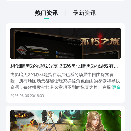
适合那些普通的玩家，大家可以一起来看
一下。
热门资讯
最新资讯
相似暗黑2的游戏分享 2026类似暗黑2的游戏有哪
几款
类似暗黑2的游戏是指在暗黑色系的场景中自由探索冒
险，所有地图场景都能让玩家操控角色自由的探索和寻找
资源，每次探索都能带来意想不到的惊喜之处。在探索时
更多
要注重敌人的突然袭击，利用角色角色的武器和专属技
2026-08-06 20:18:03
能，就能轻松的将敌人打败，也要对角色等级和武器进行
强化，感受更激烈的战斗画面。大家可以通过九游来下载
这些...