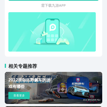
成、守护战龙、PVP竞技场、双阵营荣誉
需 下 载 九 游 A P P
爵位、世界BOSS争夺战等多种核心游戏
玩法。 全球第一ARPG手游，邀您来战！
相关专题推荐
2022类似狂野飙车的游
戏有哪些
查看更多