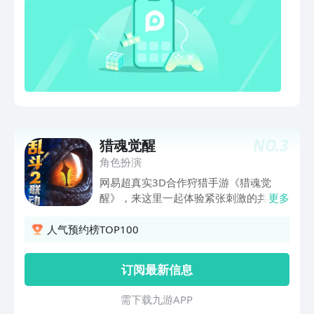
狂的随机选择可能才是正确的方向。这一
次，你准备好了吗？【挂机收益好轻松】
——躺着攒资源，咸鱼不用肝游戏时你可
以沉浸在这片魔幻大世界推图打怪。繁忙
时就可以默默自动挂机，等你来的时候把
满满挂机奖励都奉上，不打扰就是地堡的
温柔。我们是最懂事的备胎游戏，更重要
的是备胎的颜值真的很可以！
NO.
3
猎魂觉醒
角色扮演
网易超真实3D合作狩猎手游《猎魂觉
醒》，来这里一起体验紧张刺激的共斗狩
更多
猎！ 所行之处，绝非安稳尘世； 高墙于
侧，困此虚假乐园。 凶残的巨兽步步紧
人气预约榜TOP100
逼，咆哮着带来末日的狂潮； 权力的游
戏愈演愈烈，黑暗中罗织重重阴谋； 伟
订阅最新信息
大的艾兰特王国岌岌可危，等待着伟大的
英雄挺身而出。 拿起你的武器，加入英
需 下 载 九 游 A P P
勇的游骑兵，投入对抗巨兽的战斗，为人