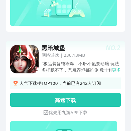
等待着招魂师，你的拯救...【英雄收集很
上头】——50位绝美英灵，组建最强远
征队所有的英灵分为先锋、异士、支援、
护卫四大职业，来自人类、龙族、矮人、
精灵等N大种族。他们都是留有遗憾的荒
魂，是风格化的战士，每个人都有专属的
身世背景和天赋技能。去唤醒他们吧！组
NO.
2
黑暗城堡
建自己的最强英灵小队，他们将成为你前
行的臂助！【放置战斗不无脑】——阵容
网络游戏
|
230.13MB
不设限，冒险随时随地我们的战斗轻量
"极品装备纯靠爆，不肝不氪要动脑 玩法
化，易上手。六人远征队，灵活混编。法
多样腻不了，恶魔泰坦都推倒 数十种属
更多
师队，斧头帮，你的想象力是唯一的极
性、几百种装备、上千层地牢的暗黑
限。合理安排站位，发挥每个英灵的天赋
Roguelike RPG "上古时代，人类三名勇
人气下载榜TOP100，当前已有242人订阅
大招，这将帮助你预设万全之策，决胜千
士刺杀黑暗魔王，由封印师将其封印在黑
里。轻松放置才是地堡的乐趣~【策略闯
暗城堡。 封印的力量随着时间的推移越
高 速 下 载
关易上手】——秘境限时过，随机奇遇多
来越弱，黑暗的恐惧将再次降临。 作为
是梦境还是现实，谁都难辨虚实。看不到
救世主的你，将迈进封印之地，踏上驱逐
优先用九游APP下载
尽头的秘境洞穴，每一层都充满未知的随
魔物的征程。
机事件。在黄金灯盏熄灭前，谁能活着离
开？理智前行或许能带你找到光亮，但疯