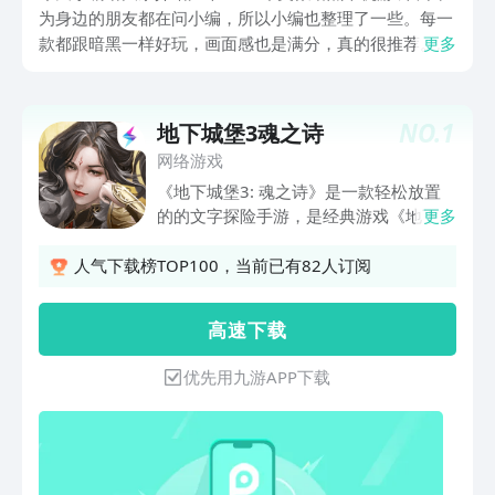
为身边的朋友都在问小编，所以小编也整理了一些。每一
款都跟暗黑一样好玩，画面感也是满分，真的很推荐。接
更多
下来就跟小编一起看看吧！如果看到喜欢的游戏，说不定
马上就可以玩起来啦！
NO.
1
地下城堡3魂之诗
网络游戏
《地下城堡3: 魂之诗》是一款轻松放置
的的文字探险手游，是经典游戏《地下城
更多
堡2:黑暗觉醒》的官方续作。这一次，你
将化身具有唤灵能力的招魂师，召唤自己
人气下载榜TOP100，当前已有82人订阅
的英灵伙伴，打造属于自己的最强小队。
一起深入被黑暗笼罩的奇幻大陆，开启自
高 速 下 载
己的末世冒险之旅。【末世冒险不重复】
——30+主线地图，剧情环环相扣广阔的
优先用九游APP下载
阿罗亚大陆，丰富的主线副本，上百迷宫
据点，一切只为找寻黑暗的源头。邪恶生
物，诡谲陷阱，神秘路人，在冒险旅途
中，意外情况时常接踵而至。我们收集线
索，拼凑真相。这片失落的阿罗亚文明，