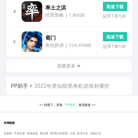
高 速 下 载
率土之滨
4
经营策略
|
1.86GB
需下载九游
高 速 下 载
蜀门
5
角色扮演
|
724.45MB
需下载九游
加载更多
PP助手
2022年类似暗黑单机游戏有哪些
>>
到底了，安装
「PP助手」
发现更多
<<
友情链接
交易猫
手游交易
游戏加速
豌豆荚
BIUBIU加速器
九游
软件大全
游戏大全