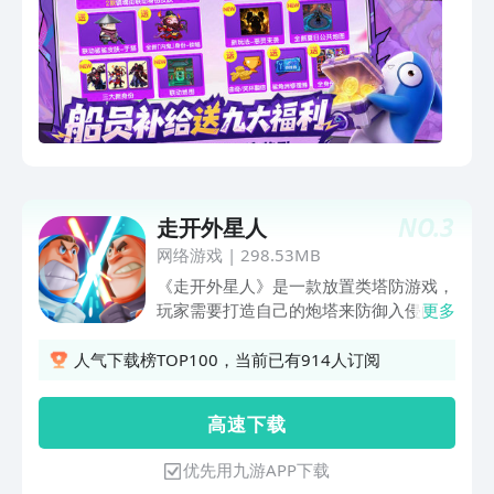
NO.
3
走开外星人
网络游戏
|
298.53MB
《走开外星人》是一款放置类塔防游戏，
玩家需要打造自己的炮塔来防御入侵的外
更多
星敌人，从而通过关卡赢得胜利。在这款
产品中玩家可体验独特的炮塔建筑与升级
人气下载榜TOP100，当前已有914人订阅
玩法，有别于市面上的其他塔防游戏；放
置的成长系统，无需花费太多精力就可以
高 速 下 载
一直成长；科幻题材让玩家体验星辰大海
的征途。
优先用九游APP下载