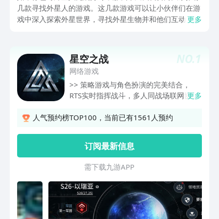
几款寻找外星人的游戏。这几款游戏可以让小伙伴们在游
戏中深入探索外星世界，寻找外星生物并和他们互动，同
更多
时还能锻炼玩家的观察力和判断力，是一款非常有趣和操
作快感的游戏。让我们一起来了解一下吧！
NO.
1
星空之战
网络游戏
>> 策略游戏与角色扮演的完美结合，
RTS实时指挥战斗，多人同战场联网协作
更多
对抗； >> 近30种太空飞船和60种多种
特色各异的武器装备； >> 50个星系的穿
人气预约榜TOP100，当前已有1561人预约
梭，控制住星门要道，封锁星系； >> 自
由探索整个宇宙，空间站和舰队，地图行
订阅最新信息
军实时指令，真正的自由移动； >> 克制
对抗取胜，人海战术压制，中途拦截策
需 下 载 九 游 A P P
略，声东击西偷袭； 这是一款充满创意
与惊喜的游戏！