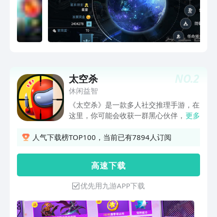
NO.
2
太空杀
休闲益智
《太空杀》是一款多人社交推理手游，在
这里，你可能会收获一群黑心伙伴，一些
更多
爆笑推理，一场刺激追逃......总之，游戏
中不仅有轻松欢乐的玩法，更聚集了超过
人气下载榜TOP100，当前已有7894人订阅
2亿的有趣灵魂，快来找到你的游戏搭子
吧！ 游戏支持4-15位玩家一起玩，包含
高 速 下 载
经典玩法、大逃杀、躲猫猫等海量玩法，
还加入了超多身份和地图，内置了实时语
优先用九游APP下载
音、剧本工坊等功能。 是推理大戏，还
是欢乐组局？快喊上你的朋友们，来一场
紧张刺激又欢快的推理派对吧