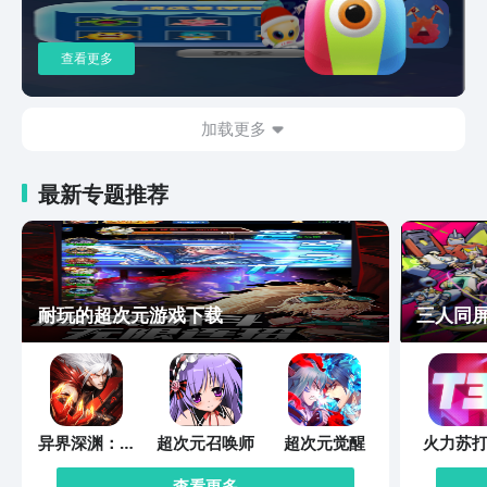
查看更多
加载更多
最新专题推荐
耐玩的超次元游戏下载
三人同
异界深渊：觉
超次元召唤师
超次元觉醒
火力苏打
醒
查看更多