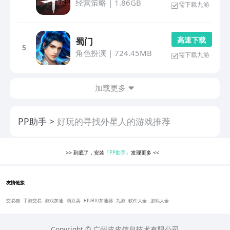
经营策略
|
1.86GB
需下载九游
高 速 下 载
蜀门
5
角色扮演
|
724.45MB
需下载九游
加载更多
PP助手
好玩的寻找外星人的游戏推荐
>>
到底了，安装
「PP助手」
发现更多
<<
友情链接
交易猫
手游交易
游戏加速
豌豆荚
BIUBIU加速器
九游
软件大全
游戏大全
Copyright © 广州皮皮信息技术有限公司