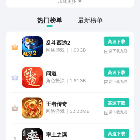
加载更多
热门榜单
最新榜单
高 速 下 载
乱斗西游2
网络游戏
|
1.09GB
需下载九游
高 速 下 载
问道
角色扮演
|
1.81GB
需下载九游
高 速 下 载
王者传奇
网络游戏
|
52.22MB
需下载九游
高 速 下 载
率土之滨
4