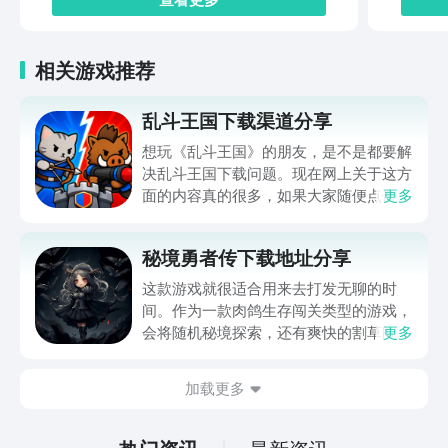
相关游戏推荐
乱斗王国下载渠道分享
想玩《乱斗王国》的朋友，是不是都要解
决乱斗王国下载问题。现在网上关于这方
面的内容真的很多，如果大家随便点击陌
更多
生链接，就很容易遇到安装包信息不完整
的情况。想省去这些麻烦，直接通过九游
秘境勇者传下载地址分享
app进行下载会更加方便，九游是手游福
利最多的游戏平台，在这里不仅能够看到
这款游戏就很适合用来去打发无聊的时
游戏资源，还能及时查看后续的消息、活
间。作为一款肉鸽生存闯关类型的游戏，
动内容等相关信息。
会将随机秘境探索，还有爽快的割草闯关
更多
全部都放在一起。秘境勇者传下载地址是
在什么地方呢？玩家只需要通过以下的链
加载更多
接就可以下载。游戏的上手门槛还是比较
低的，一只手就可以操控，很适合用来去
打发无聊的时间，可玩性真的比较高。