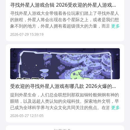
寻找外星人游戏合辑 2026受欢迎的外星人游戏有
哪几款
寻找外星人游戏大全带领着各位玩家们踏上了寻找外星人
的旅程，外星人将会出现在各个星际之上，或者是我们想
象不到的地方，外星人拥有着超级强大的力量，而且还获
更多
得了和自己结伴而行的伙伴，在这里拥有着各种神秘的事
2026-07-29 15:39:19
件等待着玩家的探索。跟随着这段旅程，将会让我们对宇
宙中更深层次的秘密拥有更加深切的认知。想玩寻找外
星...
受欢迎的寻找外星人游戏有哪几款 2026火爆的趣
味外星人探索游戏分享
提到外星生命，人们总会联想到那双如铜铃般炯炯有神的
眼睛，以及远超人类认知的尖端科技。探索地外文明，早
已成为全球科学界与大众文化共同关注的焦点。在游戏世
更多
界中，这一主题也持续焕发活力——多款以星际探索、外
2026-05-27 12:51:05
星接触为核心玩法的手游陆续上线，为玩家提供沉浸式的
宇宙冒险体验。九游平台汇聚了大量优质外星题材手游，