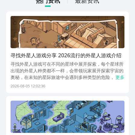
热门资讯
最新资讯
寻找外星人游戏分享 2026流行的外星人游戏介绍
寻找外星人游戏可在不同的星球中展开探索，每个星球所
出现的外星人种类都不一样，会带领玩家展开探索宇宙的
奥秘，在未知的星际旅途中会遇到多种类型的危险，需要
更多
控制角色巧妙利用自身的技能和战术，才能对抗邪恶的势
2026-08-05 12:02:36
力。每次的探索都会带来不一样的惊喜和挑战，感受与宇
宙生命接触带来的惊喜。大家可在九游中下载这些游
戏，...