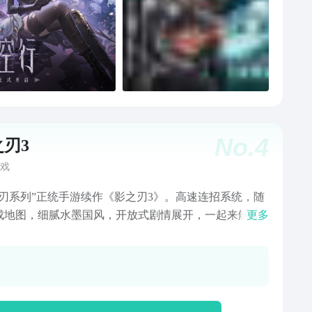
No.
4
刃3
戏
之刃系列”正统手游续作《影之刃3》。高速连招系统，随
成地图，细腻水墨国风，开放式剧情展开，一起来解开
更多
中的迷局。