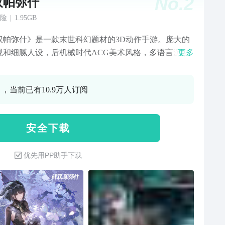
No.
2
双帕弥什
险
|
1.95GB
双帕弥什》是一款末世科幻题材的3D动作手游。庞大的
观和细腻人设，后机械时代ACG美术风格，多语言沉浸
更多
优配置，带你进入一个科技高度发达的末日世界！更有
酷炫的3D动作体验和特效表现，自由多样的资源收集培
0 ，当前已有10.9万人订阅
径，即时消除与硬核ACT相碰撞的独创玩法等你来探
带着人类文明最后的希望，战斗目标——病毒「帕弥
，即刻出发！
安 全 下 载
优先用PP助手下载