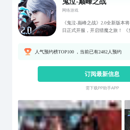
鬼泣-巅峰之战
网络游戏
《鬼泣-巅峰之战》2.0全新版本将
日正式开服，开启猎魔之旅！ 《鬼
畅游戏研发、CAPCOM鬼泣官
堂级动作IP授权手游！ 战斗升
人气预约榜TOP100 ，当前已有2482人预约
焕新，全新试炼突破极限；新角
位恶魔猎人可以通过登录游戏来
情首度揭秘，续写恶魔猎人传奇
订阅最新信息
需 下 载 P P 助 手 A P P