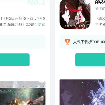
No.
1
战
动作冒
于7月5日开启预下载，7月6
《战
泣-巅峰之战》2.0是由云
更多
世界
方团队深度参与共同打造的殿
式声
级，随心搭配无限连击；玩法
精致
人气下载榜TOP10
色尼禄登场，版本上线后各
养路
免费获取！现世更有未知剧
索！
旅程！
什」