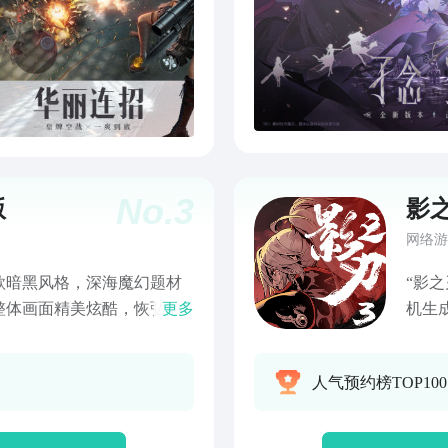
No.
3
版
影之
网络游
款暗黑风格，深海魔幻题材
“影
整体画面精美炫酷，恢弘的
更多
机生
搭配策略等多重极致战斗，带
武林
人气预约榜TOP100