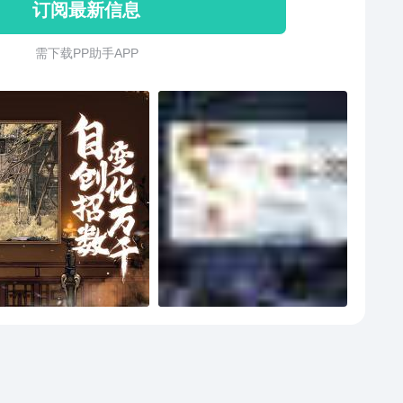
订阅最新信息
需 下 载 P P 助 手 A P P