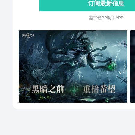
订阅最新信息
需 下 载 P P 助 手 A P P