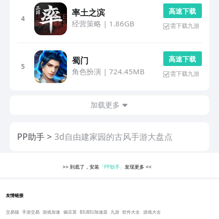
高 速 下 载
率土之滨
4
经营策略
|
1.86GB
需下载九游
高 速 下 载
蜀门
5
角色扮演
|
724.45MB
需下载九游
加载更多
PP助手
3d自由建家园的古风手游大盘点
>>
到底了，安装
「PP助手」
发现更多
<<
友情链接
交易猫
手游交易
游戏加速
豌豆荚
BIUBIU加速器
九游
软件大全
游戏大全