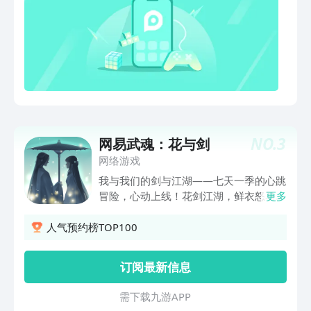
好礼，把好运与伙伴一起装进桌面吧！
【日月双辉临世，全新神话皮肤闪耀登
场】百鸟翔集，日月同辉！神话品质皮肤
「曜灵东君·羲和」「皓魄月冥·望舒」双
双降临「百鸟学院」。羲和主日，烈火金
光加身，尽显皇权厚重之威；望舒司月，
星辰极光相随，轻盈仙灵之姿动人心弦。
二者皆自带飞行与鞘翅特效，攻击更有升
级光效加持。潜心修炼、羽化升阶，即可
蜕变为更为璀璨的「溯雪神迹·羲和」与
NO.
3
网易武魂：花与剑
「刹那昭华·望舒」，于烈日皓月之间，
网络游戏
谱写属于你的神话篇章！【铜器寻踪活动
我与我们的剑与江湖——七天一季的心跳
开启，还原铜傀儡领丰厚奖励】配合铜器
冒险，心动上线！花剑江湖，鲜衣怒马、
更多
时代同步上线“铜器寻踪”限时活动！冒险
少女风华万千，少年仗剑天涯！欢迎加入
家只需挖满指定数量的铜矿，并成功还原
花有情、剑亦有意的《网易武魂：花与
人气预约榜TOP100
氧化的铜傀儡，即可领取丰厚奖励。在探
剑》..... 江湖 花与剑 一个新身份，一段
索铜器时代全新内容的同时收获满满惊
江湖行 江湖路上，走走停停。腹黑霸气
喜，还等什么？即刻踏上寻铜之旅，让铜
订阅最新信息
的小王爷，温润如玉的暖书生，与剑相
傀儡成为你冒险路上的忠实伙伴！
伴、天涯独行的剑客，醉酒高歌的狂士，
需 下 载 九 游 A P P
风华绝代的御姐，纯真活泼的小师妹...此