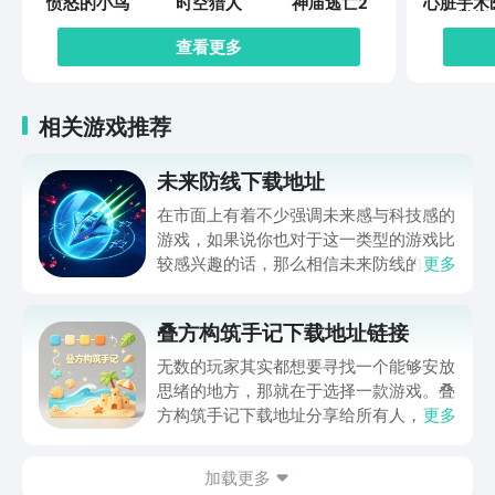
愤怒的小鸟
时空猎人
神庙逃亡2
心脏手术
模拟
查看更多
相关游戏推荐
未来防线下载地址
在市面上有着不少强调未来感与科技感的
游戏，如果说你也对于这一类型的游戏比
较感兴趣的话，那么相信未来防线的名字
更多
你一定是听说过的，小编今天的内容中为
你准备的就是未来防线下载预约的。的相
叠方构筑手记下载地址链接
关链接，在最近这款游戏的热度非常之
高，无论是先进前卫的背景设定，还是紧
无数的玩家其实都想要寻找一个能够安放
张有趣的战斗玩法，都吸引着不少同学的
思绪的地方，那就在于选择一款游戏。叠
关注，你是否也想要提前进行预约，方便
方构筑手记下载地址分享给所有人，这一
更多
在开服之后立即下载呢？那么千万别错过
款游戏玩起来还是比较简单的，主要是以
今天文章中的这些内容。
休闲体验为主，可以满足大家的体验心
加载更多
情。如果大家想要下载这款游戏，其实方