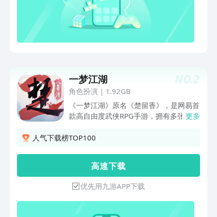
主审核通过后便能一同畅玩。好友关系无
缝带入，邀请更便捷，同玩更轻松。无需
繁琐操作，喊上你的好友，一起来“我的
山头”共赴方块奇遇吧！【“我的伙伴”接入
AI智能升级，你的伙伴会“说话”啦】“我的
伙伴”迎来重磅AI升级！召唤更便捷、避
让更智能，更能与伙伴进行AI实时对话
NO.
2
一梦江湖
——游戏中遇到任何问题，只需开口一
问，伙伴便秒速为你解答。从此冒险路上
角色扮演
|
1.92GB
不再孤单，一位聪明又贴心的智能伙伴时
《一梦江湖》原名《楚留香》，是网易首
刻伴你左右。在游戏中装载“我的伙伴”模
款高自由度武侠RPG手游，拥有多张800
更多
组，即刻体验这份全新的智能陪伴！【桌
万平米的无缝大地图，玩家可施展四段大
面小组件焕新上线，好运搭子一键装进桌
轻功，及水上轻功，并可使用空中专属轻
人气下载榜TOP100
面】全新桌面小组件重磅登场！「冒险搭
功技能，攻击地面敌人。游戏内不仅可自
子小组件」让你在手机桌面随时查看好友
由捏脸，还能随心塑造角色身份和性格，
高 速 下 载
在线状态、接收好友消息，好友动态尽在
枭雄，大侠，杀手，浪客…丰富玩法与江
掌握；「冒险运势小组件」每日送上专属
湖选择，拒绝一条龙、拒绝固定养成线
优先用九游APP下载
运势，宜挖矿、宜探索、宜建造，一键指
路，给予千人千面的江湖体验！赶快和好
引最佳冒险方向。现在前往“设置—小组
友一同加入，开启纯正武侠冒险，体验独
件”添加任一组件，即可领取 100 紫水晶
属于你们的江湖吧！