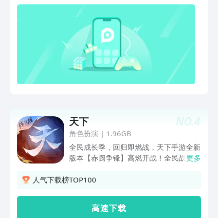
间之人，人人都有故事，人人皆可撩可交
湖心的小舟上，与谁把酒言
NO.
4
天下
角色扮演
|
1.96GB
全民成长季，回归即燃战，天下手游全新
版本【赤阙争锋】高燃开战！全民战力直
更多
升，超3万元宝价值奖励，不肝不氪战力
只逼40万，更有历史充值返还，百万返
人气下载榜TOP100
利极速养成！首个阵营对战玩法赤阙争锋
震撼来袭，两大阵营百人同屏激情对决，
高 速 下 载
战火一触即发！首款特技神灵外观上线，