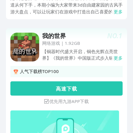
道从何下手，本期小编为大家带来3d自由建家园的古风手
游大盘点，可以让玩家们在游戏中打造出自己喜爱的古风
更多
古色的美丽家园，这几款游戏让玩家拥有最自由的操作玩
法，可以根据自己的喜好，将房屋的摆设都打造出华丽或
是充满温馨，赶快来试试看你动手能力怎么样吧！
NO.
1
我的世界
网络游戏
|
1.92GB
【铜器时代盛大开启，铜色光辉点亮世
界】《我的世界》中国版正式步入铜器时
更多
代！这用途多样的金属，可被打造成称手
的工具、锃亮的盔甲、明亮的光源与氧化
人气下载榜TOP100
的装饰。全新加入的铜箱子带来更好的存
储体验，铜傀儡则化身活泼灵动的机械伙
高 速 下 载
伴陪伴左右，还有铜傀儡像、铜粒、展示
架等丰富内容等待冒险家探索。以每一抹
优先用九游APP下载
铜色装点你的方块世界，尽情展现独属于
你的风采！【“我的山头”邀请功能上线，
好友同行畅玩无阻】“我的山头”现已支持
成员邀请好友！“我的山头”服务器成员只
需一键，即可邀请好友加入所在山头，服