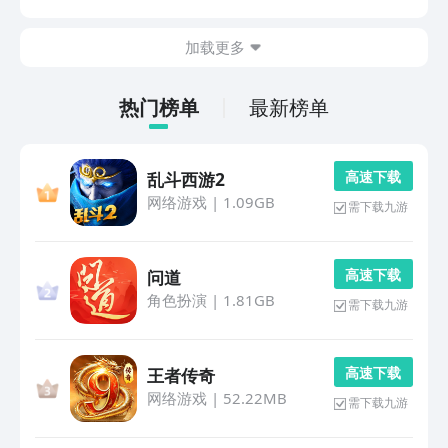
今天小编就给小伙伴们推荐几款耐玩的古风建房子养成游
戏，喜欢的小伙伴接着看下去吧。1、《江南花市》这...
加载更多
热门榜单
最新榜单
高 速 下 载
乱斗西游2
网络游戏
|
1.09GB
需下载九游
高 速 下 载
问道
角色扮演
|
1.81GB
需下载九游
高 速 下 载
王者传奇
网络游戏
|
52.22MB
需下载九游