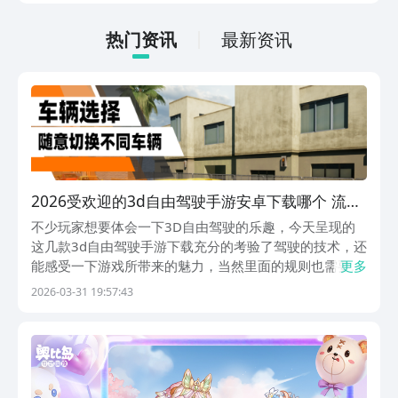
法很简单，通过以下的链接即可先来看一
下游戏的主要乐趣吧。
热门资讯
最新资讯
2026受欢迎的3d自由驾驶手游安卓下载哪个 流行
的3d自由驾驶游戏手机版介绍
不少玩家想要体会一下3D自由驾驶的乐趣，今天呈现的
这几款3d自由驾驶手游下载充分的考验了驾驶的技术，还
能感受一下游戏所带来的魅力，当然里面的规则也需要大
更多
家详细的了解，喜欢的话赶快来探索吧。喜欢这类游戏的
2026-03-31 19:57:43
玩家可以去九游平台，九游APP是阿里巴巴灵犀互娱旗下
的产品，九游是手游福利第一的平台，大平台的保障...