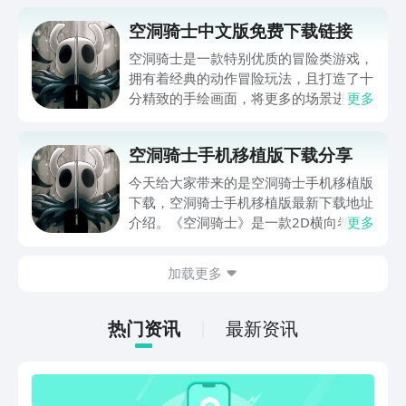
空洞骑士中文版免费下载链接
空洞骑士是一款特别优质的冒险类游戏，
拥有着经典的动作冒险玩法，且打造了十
分精致的手绘画面，将更多的场景进行了
更多
细腻的刻画，同时还能够玩到更多的游戏
模式，深受玩家朋友们的欢迎。那么空洞
空洞骑士手机移植版下载分享
骑士中文版免费下载地址如何获得呢？赶
紧来和小编一探究竟吧。
今天给大家带来的是空洞骑士手机移植版
下载，空洞骑士手机移植版最新下载地址
介绍。《空洞骑士》是一款2D横向卷轴
更多
类游戏，融合了银河战士和恶魔城的元
素。故事发生在虚构的地下王国圣巢，玩
加载更多
家扮演一只昆虫般的、沉默的、无名
的“骑士”，探索这个神秘的地下世界。骑
士使用一种称为钉子的剑进行战斗和环境
热门资讯
最新资讯
交互。感兴趣的就点击下文链接下载吧