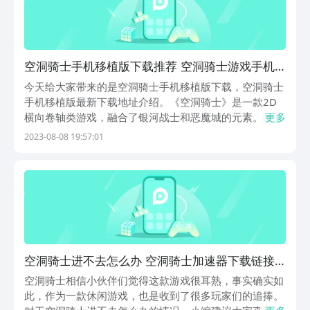
空洞骑士手机移植版下载推荐 空洞骑士游戏手机
版版下载官网
今天给大家带来的是空洞骑士手机移植版下载，空洞骑士
手机移植版最新下载地址介绍。《空洞骑士》是一款2D
横向卷轴类游戏，融合了银河战士和恶魔城的元素。故事
更多
发生在虚构的地下王国圣巢，玩家扮演一只昆虫般的、沉
2023-08-08 19:57:01
默的、无名的“骑士”，探索这个神秘的地下世界。骑士使
用一种称为钉子的剑进行战斗和环境交互。感兴趣的就...
空洞骑士进不去怎么办 空洞骑士加速器下载链接
推荐
空洞骑士相信小伙伴们觉得这款游戏很耳熟，事实确实如
此，作为一款休闲游戏，也是收到了很多玩家们的追捧。