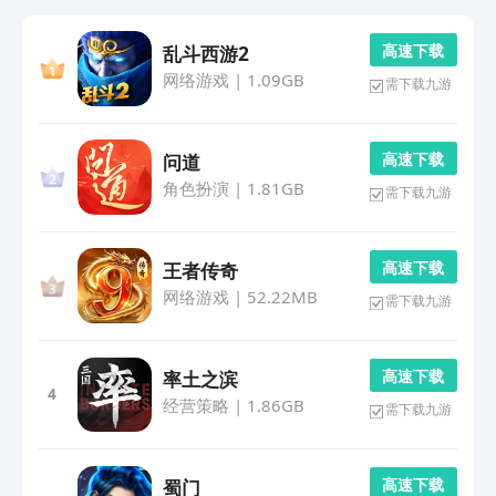
高 速 下 载
乱斗西游2
网络游戏
|
1.09GB
需下载九游
高 速 下 载
问道
角色扮演
|
1.81GB
需下载九游
高 速 下 载
王者传奇
网络游戏
|
52.22MB
需下载九游
高 速 下 载
率土之滨
4
经营策略
|
1.86GB
需下载九游
高 速 下 载
蜀门