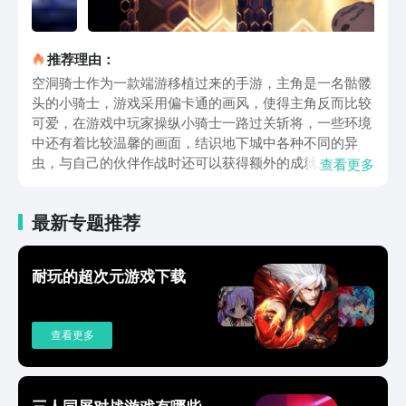
推荐理由：
空洞骑士作为一款端游移植过来的手游，主角是一名骷髅
头的小骑士，游戏采用偏卡通的画风，使得主角反而比较
可爱，在游戏中玩家操纵小骑士一路过关斩将，一些环境
中还有着比较温馨的画面，结识地下城中各种不同的异
虫，与自己的伙伴作战时还可以获得额外的成就。游戏中
查看更多
不仅有着冒险的游戏元素，还有着一定的解密、元素，玩
家操纵小骑士在冒险的过程中不仅是是一场逐渐揭露感染
最新专题推荐
真相的冒险，还可以在一些彩蛋中触发更多游戏故事背景
下的奥秘。游戏中设置多个地图供玩家体验，有着不同的
游戏感受。游戏中采用随即道具的模式，让玩家在冒险中
耐玩的超次元游戏下载
充满新奇的体验，在不同场景中可能触发不同的战斗技能
可以与同行的伙伴更轻松地战斗。游戏设置有多个关卡与
各种丰富的成就，玩家可以在游戏的途中尝试获得各种有
查看更多
趣的成就，从而增加游戏的趣味性。游戏中简单的游戏玩
法方便玩家可以快速地上手，利用方向键、跳远与攻击的
搭配使用可以打败敌人并跳过一些复杂的地形，在怪物帮
助玩家获得更多天赋的同时，玩家可以自由选择自己的天
三人同屏对战游戏有哪些