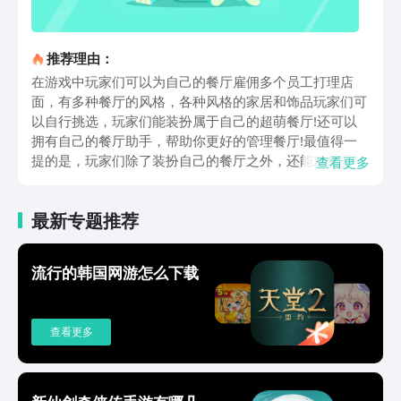
推荐理由：
在游戏中玩家们可以为自己的餐厅雇佣多个员工打理店
面，有多种餐厅的风格，各种风格的家居和饰品玩家们可
以自行挑选，玩家们能装扮属于自己的超萌餐厅!还可以
拥有自己的餐厅助手，帮助你更好的管理餐厅!最值得一
提的是，玩家们除了装扮自己的餐厅之外，还能对店员进
查看更多
行换装哦，为店员们换上各式各样的二次元制服，还能搭
配各种饰品，例如发带等等，随心搭配、任意更换!最具
最新专题推荐
有特色的是，餐厅萌物语游戏中除了日常的经营之外还解
锁了外卖系统与转生系统。当玩家们的餐厅达到一定的等
级之后，就能够选择转生。游戏中从顾客那儿获得的金币
流行的韩国网游怎么下载
小费可以给店员进行升级，让他们的服务能力更强、让餐
厅变得更好，形成一个良性循环。玩家们能够积累金币和
钻石去换取自己喜欢的服饰，也可以将多余的服装出售。
查看更多
游戏中的人物主角都十分可爱，萌力四射!游戏还有着超
青春的二次元剧情!可以说在游戏中同时满足了喜欢模拟
经营类游戏的玩家和喜欢换装类游戏的玩家们!各式各样
的主题，乐趣多多!各大神秘事件等着你来探索~而且在游