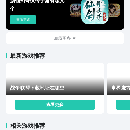
新仙剑奇侠传手游有哪几
戏中还能够结识好友与他们进行亲密的互动哦~游戏的操
个
作也十分简单，轻轻松松就能够经营餐厅、烹饪美食、管
理员工，在餐厅所有的大小事都是由你来决定的!有关餐
查看更多
厅萌物语下载网站的介绍今天就到这里了，大家点击链接
就能够下载游戏进游戏经营自己的萌餐厅了!希望小编今
天带来的这篇餐厅萌物语下载网站可以给大家带来帮助~
加载更多
最新游戏推荐
战争联盟下载地址在哪里
卓盈魔
查看更多
相关游戏推荐