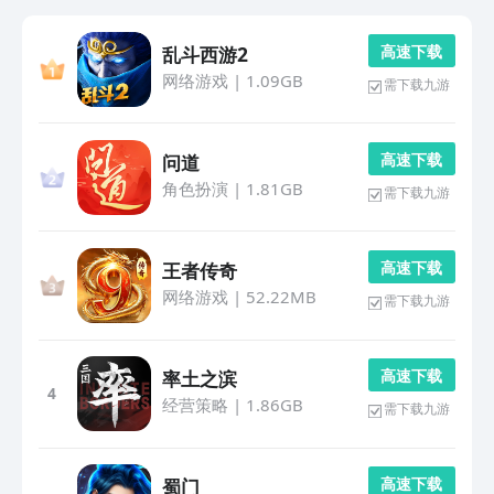
高 速 下 载
乱斗西游2
网络游戏
|
1.09GB
需下载九游
高 速 下 载
问道
角色扮演
|
1.81GB
需下载九游
高 速 下 载
王者传奇
网络游戏
|
52.22MB
需下载九游
高 速 下 载
率土之滨
4
经营策略
|
1.86GB
需下载九游
高 速 下 载
蜀门