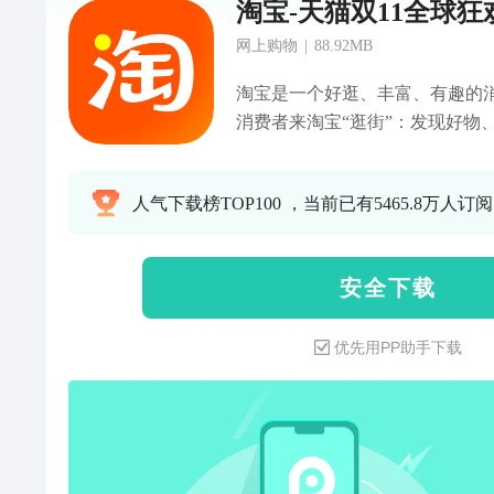
淘宝-天猫双11全球狂
网上购物
|
88.92MB
淘宝是一个好逛、丰富、有趣的
消费者来淘宝“逛街”：发现好物
淘宝能满足人们生活中的各种需
购物车、下单支付、物流查询、
人气下载榜TOP100 ，当前已有5465.8万人订阅
分享优质商品等等，还能通过本
惠信息。 淘宝好逛，是因为——
商品： 各种各样的优质好物、神
安 全 下 载
需求，也能在淘宝上被满足；再
到同好。 2、在淘宝上，获得好
优先用PP助手下载
荐优质、有趣的商品、服务和优惠
找到自己感兴趣的商品，足不出户
宝上，看到真实的内容： 淘宝直
里真实的买家秀，让人买起来更放
逛”社区分享自己的购物体验、推