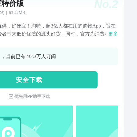
No.
2
宝特价版
物
|
63.47MB
直供，好便宜！淘特，超3亿人都在用的购物App，旨在
费者带来低价优质的源头好货。同时，官方为消费者保
更多
益，带来坏单、极速退款、晚发赔付等服务，为消费者
买得实惠、用得放心、过得体面的购物体验。【特别低
 ，当前已有232.3万人订阅
 源头直供好货】 认准”品牌正品“，官方甄选 ，正品保障
”产地直供“，坏单 ，新鲜保障认准”源厂优选“，爆款直
，品质保障【特别新鲜丨“淘菜菜”生鲜次日达】 源头直
安 全 下 载
经验丰富的买手，精选生鲜好货，吃着放心买着省心 次
提：每天22点前下单，次日家门口自提点取货，方便 品
优先用PP助手下载
全：买蔬菜，买水果，买肉禽蛋，买酒水乳饮，买休闲
，一日三餐生活所需一站式购齐【特别靠谱 | 官方保障权
 坏果：收到水果损坏，签约商家承诺及时处理，若承诺
约则赔付红包 破损：收到洗护产品破损漏液，签约商家
及时处理，若承诺未履约则赔付红包 极速退款：付款后1