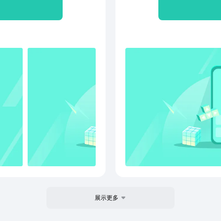
 京喜自营： 超值低价好
物体验
消费者。● 京东秒杀：正
在线
行寄
11限时达、次日达、极速
限次
，闪电到货。京东秒送，好
唯品
售后无忧：闪电退款，价格保
过有
响应迅速，实在服务，时刻
动长
议，
消费者放心、让优质商家经营
唯品
的品质外卖平台。2、订酒
服-A
。首住特惠最高立减130
新品。4. PLUS会
益重磅升级，7大生活服务随
展示更多
们】喜欢又好又便宜的京
议请及时反馈，我们一起优