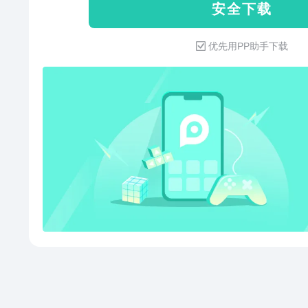
安 全 下 载
贴：大牌限时补贴，全场包邮。●
货，工厂直发，京东快递包邮直达
优先用PP助手下载
品限时秒，折扣享不停。3. 售后无忧，服务护航● 极速配
送：省心省时，送货上门，提供2
达、夜间配等多种高效配送服务
物立享，最快9分钟送到手。● 
护，降价退差，上门换新。客服
守护。【平台特色】1. 品质外卖，上京东京东外卖于2025年3
月1日正式上线，致力于成为让
更好、让骑手更有保障的负责任
店，上京东京东酒店，又好又便宜
元。3. 重磅新品，抢先体验京东新品，频道每日上新，汇聚
更新更潮的大牌尖货，更有天天1元抽重磅
员，省心又省钱京东PLUS，权
心兑。5. 看直播，享福利京东直播，领取专享折扣，专享红
包抢不停。【更多服务，联系我
东，请给我们满分好评；如有建