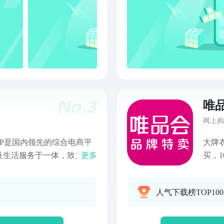
、618等大促活动，商家集体
小时
惠。 同时，成为88VIP
货申
福利。
包
No.
3
唯
网上购
PP是国内领先的综合电商平
大牌
及生活服务于一体，致力于
更多
买，
站式消费体验。【平台优
牌建
合鉴
人气下载榜TOP100
通讯、超市好物、家电家
丰配
生活服务等全品类，满足消
【限
格实惠，多重保障● 百亿补
精选