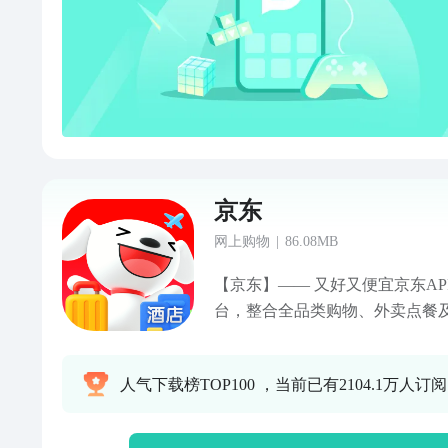
上，买到优惠的商品： 每年双11
打折，人们能在淘宝上获得真正的实
会员和品牌会员，还能享受更多
京东
网上购物
|
86.08MB
【京东】—— 又好又便宜京东A
台，整合全品类购物、外卖点餐
为消费者提供“又好又便宜”的一
势】1. 正品好货，品类齐全汇聚超1000万个自营商品及百万
人气下载榜TOP100 ，当前已有2104.1万人订阅
优质商家，覆盖电脑数码、手机
居、服饰美妆、消费品、汽车、
费者吃喝玩乐全方位需求。2. 价