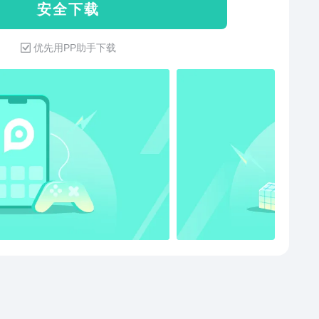
安 全 下 载
 实力保障】人工客服天天在线，每天9:00~24:00贴心
为你服务；7天无理由退货，自营商品免费上门收件（自
优先用PP助手下载
回返10元唯品币）；还有自营商品满88元包邮，全年无
！【新人享豪礼，欢迎体验】唯品会新人福利活动仅限
会平台新人用户参与，新人用户是指未在唯品会平台下
效订单的用户，新人福利活动仅限受邀用户参加，此活
期有效，参与路径为APP首页。【意见反馈】如有建
请随时反馈，唯品会时刻倾听您的声音：官方微博：@
会 官方微信：“唯品会” 唯品会客户端：个人中心-唯品客
PP反馈