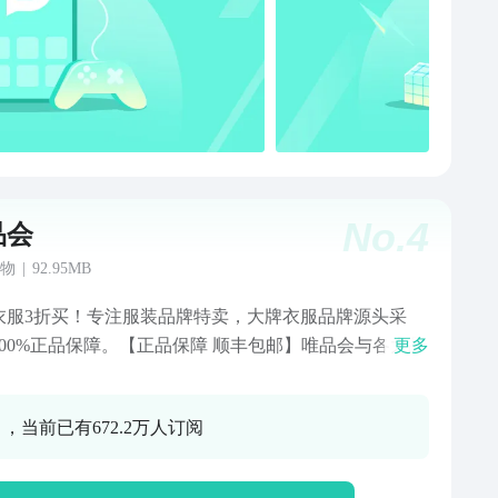
内商家未发货申请退款极速到账，6小时后签约商家未发
请退款极速到账 晚发赔付：超过48小时发货即得赔付红
No.
4
品会
物
|
92.95MB
衣服3折买！专注服装品牌特卖，大牌衣服品牌源头采
100%正品保障。【正品保障 顺丰包邮】唯品会与各大品
更多
立长期战略合作，品牌源头采买，同时还和中检成立联
定实验室，确保每一件商品都是100%正品。自营商品顺
 ，当前已有672.2万人订阅
送，尺码不合适不用怕，顺丰上门退换货非常方便。
时狂秒 每日上新】限时狂秒每天早十点和晚八点上新，
爆款商品进行官方大额补贴，超低到手价超划算。【购