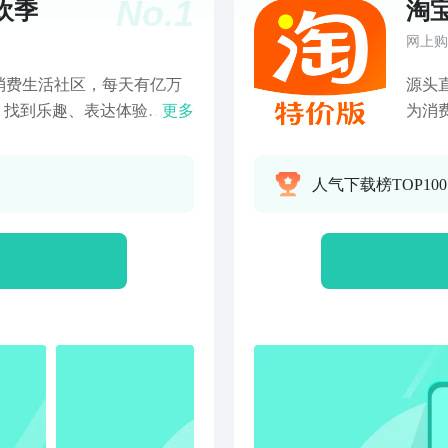
No.
1
欢季
淘
网上购
消费生活社区，每天有亿万
源头
、找到乐趣、表达体验……
更多
为消
求：搜索和浏览商品、加入
障权
客服交流、发表购物评论、
提供
人气下载榜TOP100
地功能，找到附近的生活优
价 |
 1、在淘宝上，找到丰富的
认准
奇商品都在淘宝上。 再小的
销 
小的爱好，也能在淘宝上找
达：
逛的体验： 淘宝每天都会推
日自
信息。 每个人都能在这里
类齐
就能逛到好物。 3、在淘
零食
播间里的实物展示、评论区
益】
心。 人们也能在淘宝“逛
未履
荐优质商品。 4、在淘宝
承诺