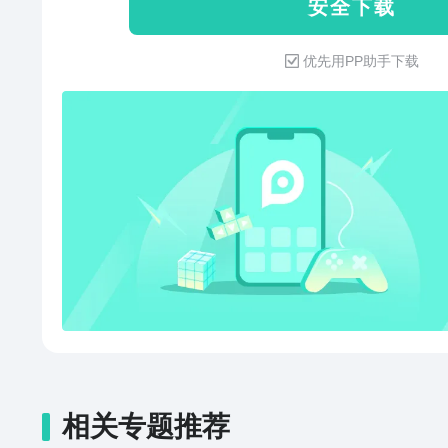
安 全 下 载
转写、智能润色与摘要 【多端同步】 - 手机、平板、电脑、
网页等多平台同步使用 - 知识信息
优先用PP助手下载
息收集】 - 集中收藏来自微信、微
印象笔记·剪藏，剪藏网页图文内容
板书和名片等，将信息数字化保存 -
能，识别并保存图片中的文字 【高效记录】 - 使用笔记本组
和标签，打造专属知识库 - 笔记中支
片、音频等几乎所有常见文件 -
录效率 【分享协作】 - 通过微信、微博等方式与好友分享笔
记内容 - 与团队共享笔记和笔记本
群聊帮助团队围绕笔记讨论，快速推进项目 【
把知识信息转化为行动，让知识产
便捷管理待办事项，保持专注与高效 
待整理”等视图，帮你管理时间 【更多特色功能】 - 设置密码
锁定，加强笔记隐私 - 长按大象
搜索功能 - 添加印象笔记桌面插件
相关专题推荐
用「印象笔记-剪藏」，像剪报纸一