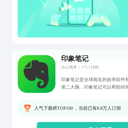
存证件、合同等重要材料；效率
理规划时间。
印象笔记
办公商务
|
175.11MB
印象笔记是全球闻名的效率软件
第二大脑，印象笔记可以帮助你
可以在手机、电脑、平板、网页
同步每天的见闻、灵感与思考。
人气下载榜TOP100 ，当前已有8.8万人订阅
备份、高效记录、分享、多端同步和保存。“
forgets” (大象永不遗忘)。 小米【金米奖】获奖应用 【AI语音
笔记】 - 短语音速记与会议、课程