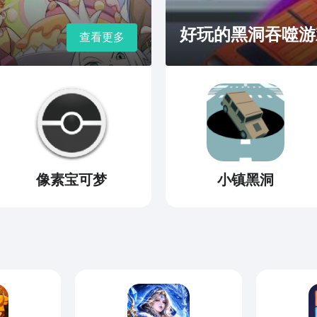
私
privacy.php 服务条款
好玩的黑洞吞噬游
查看更多
 微信公众
务号@我的印象笔记 微博@印
更多
ibili @印象笔记
像素宝可梦
小镇黑洞