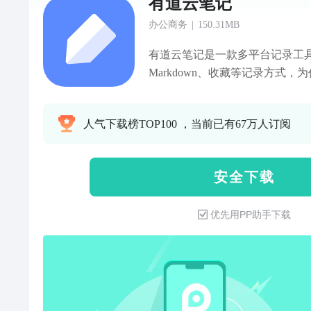
有道云笔记
办公商务
|
150.31MB
有道云笔记是一款多平台记录工
Markdown、收藏等记录方式，
工具赋能内容创作，写作、脑暴
搞定，让工作学习效率倍增。桌面端A
人气下载榜TOP100 ，当前已有67万人订阅
一篇笔记中同时插入脑图、流程
效率。免费3G存储空间，多端实
序和电脑端查看、编辑和分享笔
安 全 下 载
同时拥有备忘录、记事本、日记
仪、录音笔、office、Markd
优先用PP助手下载
学习：Markdown、扫描、语
同场景的记录需求；AI工具快速
文档资料云端存储，实时备份，
微信、微博、知乎等优质内容一
编辑；多级目录管理文档，多端实
字识别，轻松实现图片到文字笔