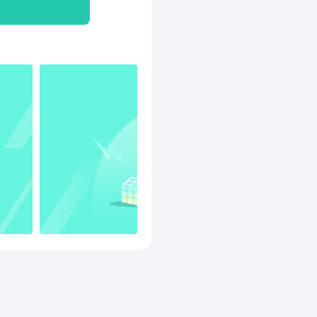
保存，随时随地查看 【信
博等的多种优质内容 - 使用
 - 拍照扫描书籍、纸张、
 使用 OCR 文字识别功
持插入 Office、PDF、图
 一键应用笔记模板，提高记
，共享知识高效协作 - 工作
任务清单】 -
生更大价值 - 创建清单，
- “今日/未来7天/已完成/
图标，开启速记/录音/拍照和
，一眼查看笔记和提醒 - 使
样收藏网页内容 - 微信微