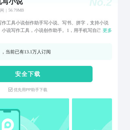
No.
2
机写小说
闲
|
56.79MB
写作工具小说创作助手写小说、写书、拼字，支持小说
、小说写作工具，小说创作助手。1，用手机写自己的小
更多
可随时随地创作小说，是你的写小说神器、写书神器、
神器、创作神器，支持设置密码保护隐私，更有超多小
0 ，当前已有13.1万人订阅
作教程和指南，让你迅速从新手晋级成大神2，支持语音
、特色草稿箱、章节排序、首行自动缩进、自动排版、
预览、快捷标点、夜间模式、字体大小调节、导出TXT
安 全 下 载
、横屏竖屏写作等众多功能3，支持发布、签约、赚稿
自带小黑屋功能，无视任何干扰，强制码字，专治懒
优先用PP助手下载
4，支持云端备份和恢复到本地，多重机制保护数据安
不用担心小说丢失，更支持手机和电脑同步写作，同时
方便和快捷5，支持换肤和换背景功能，可以选择系统内
题皮肤或自定义主题皮肤或背景，夜间模式随心设置。
一个人码字没劲，可以开房间和朋友一起约字、拼字。
支持手稿、笔记、草稿、人物关系、大纲等拍照上传保