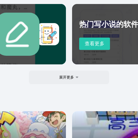
藏精彩内容 - 微信微博关
象笔记
热门写小说的软
得 - 扫描合同、名片，
作资料 - 上百种预置模
R进度管理 - 多人多屏动
查看更多
- 清晰拍
复习时资料通通找得到 -
一字不漏，还能在时间轴上
、课件，再也不怕文件过期 -
展开更多
、
 用图片、文字记录亲子、好
合微信、微博、新闻客户端和
传流量10GB - 同步所有设
网络也能随意访问笔记 - 轻
文档和PDF中的文字均可搜索 -