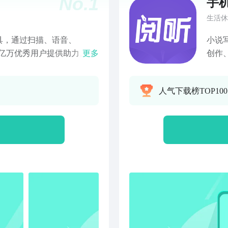
No.
1
手
生活休
具，通过扫描、语音、
小说
为亿万优秀用户提供助力。AI
更多
创作
、润色、提炼、翻译等一键
说，
ll-in-One编辑器支持在
写作
人气下载榜TOP10
图和白板，化繁为简，提升
说写
时同步，支持在APP、小程
输入
记。下载有道云笔记，等于
小说
本、笔记本、网盘、扫描
文件
own等多项技能！助力高效工作和
费，
音、手写等多种记录方式满足不
癌。
生成所需内容，省时省力；
全，
随时随地查看编辑和分享；
兼顾
键收藏到笔记，随心标注和
置主
时同步备份；OCR智能文
6，
记的转换；一键扫描快速保
7，