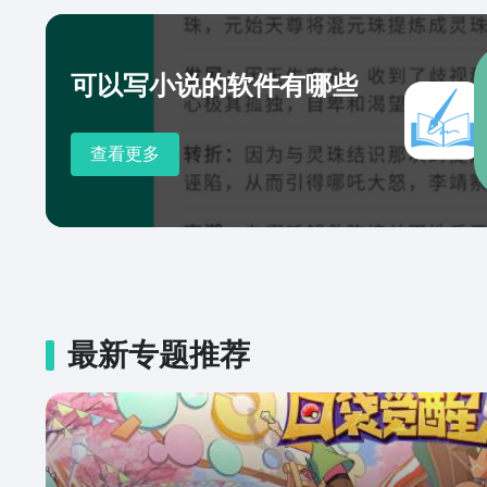
博关注「我的印象笔记」，一键收
注「印象笔记」，获悉更多新鲜好文 -----你可以用印
做什么------ 【上班族】 - 将工作日志、会议记录、文档附件
可以写小说的软件有哪些
通通保存到云端，工作资料触手可
OCR批量数字化纸质文件、备份工
板，助你轻松完成周报、总结、OK
查看更多
态协同编辑，打破远距离办公的低效率 【学生党】 
照课堂板书、批量扫描纸质笔记，
录音实时转文字，老师讲课内容
添加批注 - 一键转存微信群文件
手写标注PDF文档，记录你的思考 【生活家】 - 创建购物
电影清单，轻松安排日常生活 -
友、宠物的美妙瞬间 - 轻松聚
最新专题推荐
网页信息，随手捕捉每一寸灵感 --- 升级 印象笔记 高级帐
户，解锁更多强大功能： - 每月上
备，无拘无束 - 离线访问笔记，无
松保存邮件及其附件 - Office 