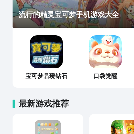
PDF文档标注功能 - 智能名片扫描 --- 隐
https://www.yinxiang.com/legal/
流行的精灵宝可梦手机游戏大全
https://www.yinxiang.com/legal/tos.php 【联系我们】
号客服通道 @印象笔记 微信服
象笔记 微博服务号@我的印象笔记 关注印象笔记，获取
高效指南 微信视频号@印象笔记 Bil
宝可梦晶璨钻石
口袋觉醒
最新游戏推荐