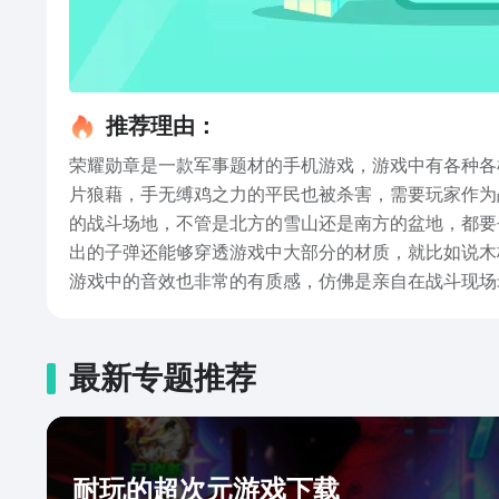
推荐理由：
荣耀勋章是一款军事题材的手机游戏，游戏中有各种各
片狼藉，手无缚鸡之力的平民也被杀害，需要玩家作为
的战斗场地，不管是北方的雪山还是南方的盆地，都要
出的子弹还能够穿透游戏中大部分的材质，就比如说木
游戏中的音效也非常的有质感，仿佛是亲自在战斗现场
中的故事剧情安排在了一个国家，这样会使玩家觉得非
勋章免费的介绍了，游戏中有20多种类型的兵种，这
友军与敌军。
最新专题推荐
耐玩的超次元游戏下载