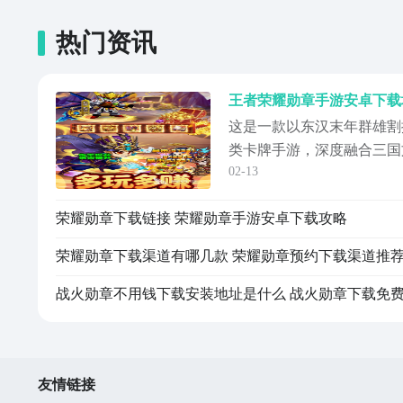
热门资讯
这是一款以东汉末年群雄割
类卡牌手游，深度融合三国
02-13
计、低门槛操作逻辑与碎片
在主流搜索引擎中主动检索
荣耀勋章下载链接 荣耀勋章手游安卓下载攻略
勋章安卓版预约入口”等关
获取资格。若您对这款融合
荣耀勋章下载渠道有哪几款 荣耀勋章预约下载渠道推
的三国
友情链接