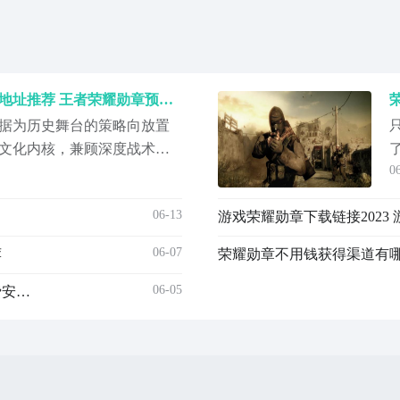
王者荣耀勋章手游安卓下载地址推荐 王者荣耀勋章预约入口及安装攻略
据为历史舞台的策略向放置
文化内核，兼顾深度战术设
0
化养成体验。当前大量玩家
“王者勋章下载安装包”“王者
06-13
游戏荣耀勋章下载链接2023
键词，希望在正式公测前抢先
历史厚重感与现代玩法机制
06-07
荐
06-05
战火勋章不用钱下载安装地址是什么 战火勋章下载免费安装地址详解