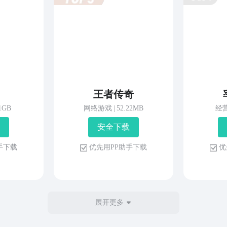
王者传奇
81GB
网络游戏
|
52.22MB
经
安 全 下 载
 手 下 载
优 先 用 P P 助 手 下 载
优 
展开更多