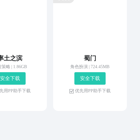
率土之滨
蜀门
营策略
|
1.86GB
角色扮演
|
724.45MB
安 全 下 载
安 全 下 载
先 用 P P 助 手 下 载
优 先 用 P P 助 手 下 载