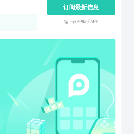
订阅最新信息
需 下 载 P P 助 手 A P P