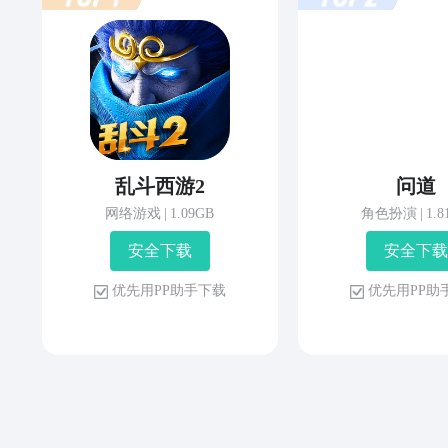
乱斗西游2
问道
网络游戏
|
1.09GB
角色扮演
|
1.
安 全 下 载
安 全 下 载
优 先 用 P P 助 手 下 载
优 先 用 P P 助