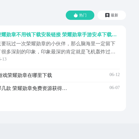
热门
最新
荣耀勋章不用钱下载安装链接 荣耀勋章手游安卓下载链接
只要玩过一次荣耀勋章的小伙伴，那么脑海里一定留下
了很多深刻的印象，印象最深的肯定就是飞机轰炸过后
6-13
漫天的土雨，这是在任何一款游戏中都感受不到的体
验。接下来小编为各位小伙伴带来荣耀勋章免费这款游
06-12
 游戏荣耀勋章在哪里下载
戏，游戏中拥有许多高科技的军事设备，喜欢枪战的小
伙伴肯定会觉得非常合胃口，我们一起看一下吧。《荣
06-07
荣耀勋章不用钱获得渠道有哪几款 荣耀勋章免费资源获得方式推荐
耀勋章》最新预...