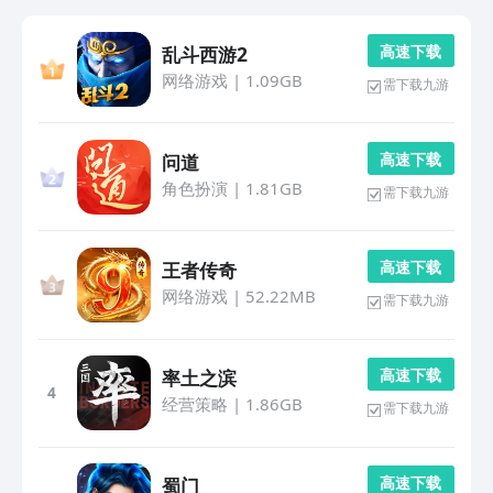
高 速 下 载
乱斗西游2
网络游戏
|
1.09GB
需下载九游
高 速 下 载
问道
角色扮演
|
1.81GB
需下载九游
高 速 下 载
王者传奇
网络游戏
|
52.22MB
需下载九游
高 速 下 载
率土之滨
4
经营策略
|
1.86GB
需下载九游
高 速 下 载
蜀门