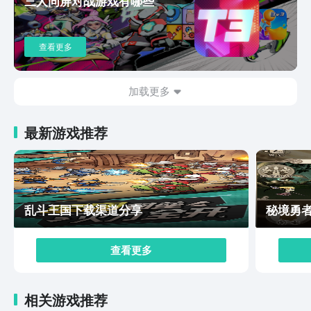
三人同屏对战游戏有哪些
萌宠对决下载链接分享的全部内容了，小编认为宠物之间
的对决也是讲究策略的，就像齐王赛马一样，只要有策
略，在任何游戏中都能一往无前，大获全胜，所以快去这
查看更多
款游戏中试试你的策略是否可行吧。
加载更多
最新游戏推荐
乱斗王国下载渠道分享
秘境勇
查看更多
相关游戏推荐