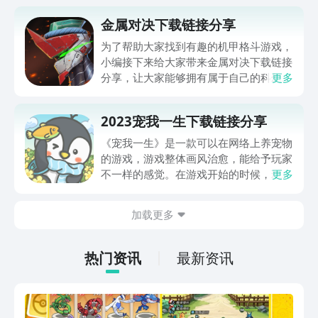
金属对决下载链接分享
为了帮助大家找到有趣的机甲格斗游戏，
小编接下来给大家带来金属对决下载链接
分享，让大家能够拥有属于自己的科幻机
更多
械，参与到机甲格斗挑战中去。体验惊险
刺激，拳拳到肉的酷炫打击感，与各路AI
2023宠我一生下载链接分享
轮流战斗，体验惊险刺激的战斗，选择多
种不同模式的挑战。
《宠我一生》是一款可以在网络上养宠物
的游戏，游戏整体画风治愈，能给予玩家
不一样的感觉。在游戏开始的时候，玩家
更多
就会获得一只宠物，而你将作为这只宠物
的饲养员，精心照料它。玩家可以记录温
加载更多
馨的宠物养成画面，在这个虚拟世界陪伴
它们一起成长！游戏操作简单，只需要点
击屏幕即可，适合各个年龄段的玩家，是
热门资讯
最新资讯
一款非常不错的游戏。