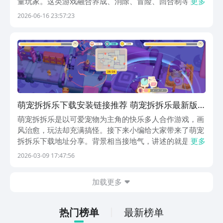
量玩家。这类游戏融合养成、消除、冒险、回合制等多种
更多
玩法，让玩家在虚拟世界中体验领养、喂养、互动、装扮
2026-06-16 23:57:23
等真实养宠乐趣，同时满足对可爱形象与成长叙事的双重
期待。当前萌宠类手游市场产品丰富，覆盖多维度玩法设
计
萌宠拆拆乐下载安装链接推荐 萌宠拆拆乐最新版
本预约链接分享
萌宠拆拆乐是以可爱宠物为主角的快乐多人合作游戏，画
风治愈，玩法却充满搞怪。接下来小编给大家带来了萌宠
拆拆乐下载地址分享。背景相当接地气，讲述的就是主人
更多
因上班而忙碌，没有时间陪伴宠物，于是家里的猫狗策划
2026-03-09 17:47:56
一场大破坏来吸引主人的注意力。想知道怎么玩，感兴趣
的玩家可以往下来一起看看哦。【萌宠拆拆乐】最新版
加载更多
预...
热门榜单
最新榜单