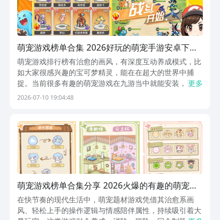
萌宠游戏榜单合集 2026好玩的萌宠手游安卓下载
推荐
萌宠游戏排行榜有治愈的画风，有深度互动养成模式，比
如大家很感兴趣的宝可梦精灵，能在在超大的世界中捕
捉。当前很多有趣的萌宠游戏在九游当中就能安装，这是
更多
手游福利性价比最划算的平台，隶属于阿里巴巴灵犀互娱
2026-07-10 19:04:48
旗下，每当有新游公测消息都会抢先看，还有独家礼包等
你领。1、《萌宠之森》超级治愈也很呆萌的萌宠养成冒
险...
萌宠游戏榜单合集分享 2026火爆的有趣的萌宠手
游安卓下载推荐
在快节奏的现代生活中，萌宠题材游戏凭借其治愈系画
风、轻松上手的操作逻辑与情感陪伴属性，持续吸引着大