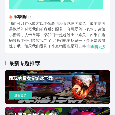
推荐理由：
我们可以在这款游戏中体验到极限跑酷的感觉，最主要的
是跑酷的时候我们的身后会跟着一直可爱的小宠物，诸如
小蜜蜂，皮卡丘等，陪我们一起越过重重难关，如果在跑
酷过程中他们超过我们了，我们就要反思一下是不是该加
速了哦。如果我们遇到了小宠物蛋也是可以将他们捡起来
查看更多
带回去孵化的哦，等长大了这些小宠物就成了大精灵啦，
好多精灵陪着我们一起向前冲的感觉可奈斯啦，我们在游
最新专题推荐
戏中也是有敌人的，他们和我们一样训练着很多萌宠精
灵，不可轻敌哦。在这款游戏的热血对决模式中，还能操
控自己的精灵和对手的精灵单独进行PK，这个模式就是看
耐玩的超次元游戏下载
我们对萌宠精灵们的操控程度，我们自己是无法干预战斗
过程的哦，静静等待收割胜利的果实吧，游戏胜利我们还
可以看到萌宠的成长过程呢。当我们遇到的是十分强大的
查看更多
精灵对手，我们可以增加作战的宠物数量，就算将我们驯
养的所有宠物都添加到战斗中去都没问题，只要可以打败
超级精灵，如果游戏胜利，那么参与作战的所有萌宠都会
增长自身等级哦。以上就是小编今天给大家推荐的2023