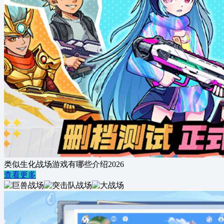
类似生化战场游戏有哪些介绍2026
查看更多