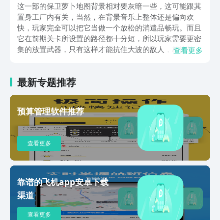
这一部的保卫萝卜地图背景相对要灰暗一些，这可能跟其
置身工厂内有关，当然，在背景音乐上整体还是偏向欢
快，玩家完全可以把它当做一个放松的消遣品畅玩。而且
它在前期关卡所设置的路径都十分短，所以玩家需要更密
集的放置武器，只有这样才能抗住大波的敌人，相比前
查看更多
作，它的武器类型变多了，而且一些新增的武器在开局引
导时玩家就能见识到威力。玩法上，其实大体还是与这系
最新专题推荐
列游戏相同，玩家需要不断进行闯关，每个关卡都会出现
4波左右的怪物，这些怪物的外形十分丰富，几乎每一波
的怪物都与上一波不重样，当然，在前期它们的战力不算
预算管理软件推荐
强，所以摆上一些武器很轻松就能击溃。这一代对于等级
和通关的奖励会更加重视，每次过关都能得到一些经验和
金币。等级升上去以后，可以解锁更多的关卡和武器设
查看更多
施，金币则是用于购买这些设施，说到武器设施，该版本
的保卫萝卜不只场景建立在了工厂，许多武器的身上也都
能看见工厂风格，像废电池，噪音等等污染物都将具现化
对想要袭击萝卜的怪物们造成伤害。而萝卜的血量是有限
靠谱的飞机app安卓下载
的，最多只有十滴血，每次攻击都会减少，减至零时游戏
渠道
就宣告失败了。好了，以上就是“保卫萝卜3下载免费”的
全部内容，这个游戏在地图场景和武器种类上都十分有创
查看更多