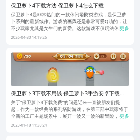
保卫萝卜4下载方法 保卫萝卜4怎么下载
保卫萝卜4是非常热门的一款休闲塔防类游戏，是保卫萝
卜系列的最新续作。游戏的画风还是非常可爱Q萌的，让
不少玩家尤其是女生们的喜爱。这款游戏不仅玩法休闲有
更多
趣，而且上手还简单。那么保卫萝卜4下载方法是什么？
2026-04-30 14:19:26
该从什么渠道去下载游玩呢？下面就会给大家说明。【保
卫萝卜4】最新版预约/下载》》》》》#保卫萝卜4#...
保卫萝卜3下载不用钱 保卫萝卜3手游安卓下载预
约链接2023
关于“保卫萝卜3下载免费”的问题近来一直被朋友们提
起，作为一款经典的系列塔防游戏，在第三部中玩家将于
全新的工厂主题场景中，展开一波又一波的新冒险，相信
更多
对于喜欢这个ip的朋友应该已经十分期待，那么下面小编
2023-01-18 11:38:24
就给大家介绍下它的下载预约地址，有兴趣的朋友欢迎接
着往下看！《保卫萝卜3》2023最新下载预约地址...