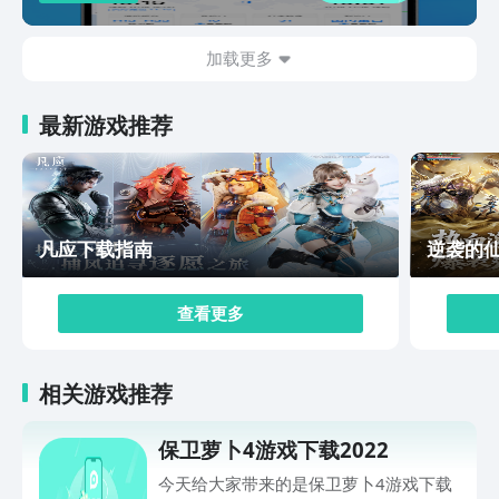
意，而且闯关玩法也相对好上手，相信对于不少朋友来说
都已是翘首以盼，那么大家现在就点击前文链接去豌豆荚
下载预约它吧！
加载更多
最新游戏推荐
凡应下载指南
逆袭的
查看更多
相关游戏推荐
保卫萝卜4游戏下载2022
今天给大家带来的是保卫萝卜4游戏下载