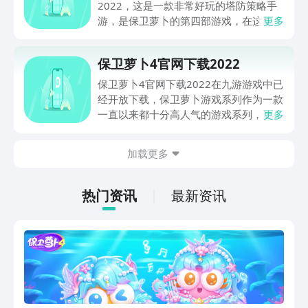
2022，这是一款非常好玩的塔防策略手
游，是保卫萝卜的第四部游戏，在这款手
更多
游中我们将继续使用各种炮塔来阻止兔子
怪兽吃掉小萝卜，下面一起看看保卫萝卜
保卫萝卜4官网下载2022
4官方正版下载！
保卫萝卜4官网下载2022在九游游戏中已
经开放下载，保卫萝卜游戏系列作为一款
一直以来都十分高人气的游戏系列，这一
更多
部作品已经是保卫萝卜游戏系列的第四部
作品了，保卫萝卜4是一款国民休闲类型
加载更多
的塔防游戏，关于本作的更多游戏内容和
最新版下载地址，欢迎大家继续跟随小编
的讲解来了解。
热门资讯
最新资讯