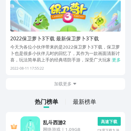
2022保卫萝卜3下载 最新保卫萝卜3下载
今天为各位小伙伴带来的是2022保卫萝卜3下载，保卫萝
卜也是很多小伙伴儿时的回忆了，其作为一款画面清新讨
喜，玩法简单易上手的经典塔防手游，深受广大玩家的喜
更多
爱。而本作也是在前面两作的基础上增加了一些新玩法，
2022-08-11 17:55:22
具体是怎样的呢，一起来看看吧。
加载更多
热门榜单
最新榜单
高 速 下 载
乱斗西游2
网络游戏
|
1.09GB
需下载九游