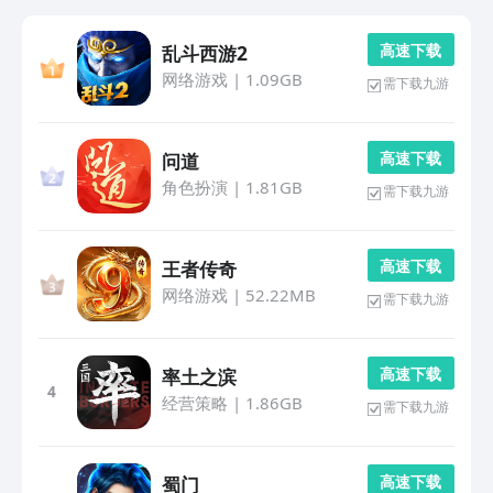
高 速 下 载
乱斗西游2
网络游戏
|
1.09GB
需下载九游
高 速 下 载
问道
角色扮演
|
1.81GB
需下载九游
高 速 下 载
王者传奇
网络游戏
|
52.22MB
需下载九游
高 速 下 载
率土之滨
4
经营策略
|
1.86GB
需下载九游
高 速 下 载
蜀门