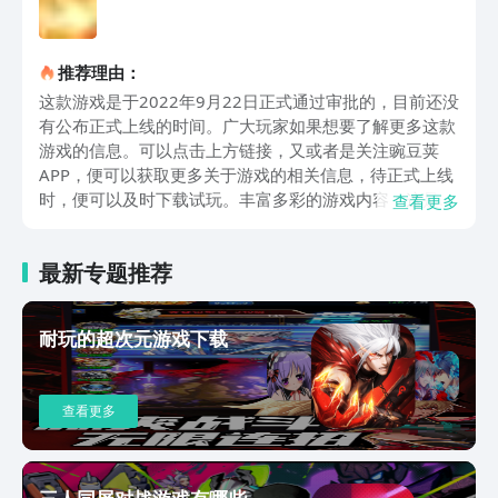
推荐理由：
这款游戏是于2022年9月22日正式通过审批的，目前还没
有公布正式上线的时间。广大玩家如果想要了解更多这款
游戏的信息。可以点击上方链接，又或者是关注豌豆荚
APP，便可以获取更多关于游戏的相关信息，待正式上线
时，便可以及时下载试玩。丰富多彩的游戏内容：这是一
查看更多
款十分经典的模拟经营类的手机游戏，在整个游戏当中有
着精美并且十分简约的游戏画面设计，再搭配上丰富多彩
最新专题推荐
的游戏内容。使得玩家可以通过各种各样的方式去赚取金
币来提升自己的小镇，从而一点点渐渐的将其打造成大都
市。可爱的动物：在游戏当中是有着很多可爱的动物形象
耐玩的超次元游戏下载
存在的。玩家可以通过各种途径去赚取金币。然后用其来
提升自己农场的实力，这样才可以去饲养更多的小动物。
渐渐的在农场具备了一定的实力之后，就可以去变现成更
查看更多
多的金币。以此循环操作，就可以不断的扩大整体规模。
玩法不难上手游戏：作为一款模拟运营类的游戏，这个手
游的操作并不难，整体布局采用了卡通风格，让玩家在玩
游戏的过程中可以更加的享受。并且在游戏当中赚取了一
三人同屏对战游戏有哪些