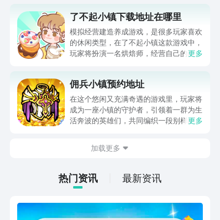
了不起小镇下载地址在哪里
模拟经营建造养成游戏，是很多玩家喜欢
的休闲类型，在了不起小镇这款游戏中，
玩家将扮演一名烘焙师，经营自己的面包
更多
店，制作各种特色不同的面包及糕点。那
么了不起小镇下载地址从哪里找？游戏中
佣兵小镇预约地址
有海量关卡可自由挑战，通过多种烹饪方
式，打造各种美味佳肴，接下来为大家推
在这个悠闲又充满奇遇的游戏里，玩家将
送具体的下载链接。
成为一座小镇的守护者，引领着一群为生
活奔波的英雄们，共同编织一段别样的冒
更多
险故事，让人觉得非常尽兴。那么大家知
道佣兵小镇预约方法有哪些？接下来小编
加载更多
为大家介绍一下这个游戏的内容以及预约
方法，帮助各位迷茫当中的玩家。
热门资讯
最新资讯