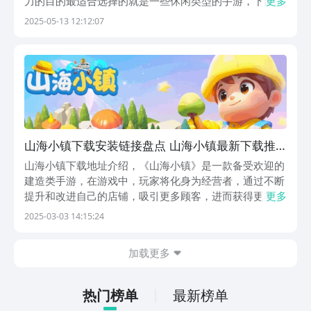
力的目的最适合选择的就是一些休闲类型的手游，下面会
更多
带来海边小镇下载，通过这个游戏，每个玩家都可以进入
2025-05-13 12:12:07
到一个梦幻小镇，可以随心的过各种想要的生活，想要放
松自己的玩家，就赶快搬好小板凳了解一下游戏的相关
设...
山海小镇下载安装链接盘点 山海小镇最新下载推
荐
山海小镇下载地址介绍，‌《山海小镇》是一款备受欢迎的
建造类手游，在游戏中，玩家将化身为经营者，通过不断
提升和改进自己的店铺，吸引更多顾客，进而获得更丰厚
更多
的收益。游戏画面精致，操作既有趣又简单，适合各年龄
2025-03-03 14:15:24
层的玩家，感兴趣的玩家可点击下方链接下载/预约体
验。【山海小镇】最新下载/预约地址：》》》》》#山...
加载更多
热门榜单
最新榜单