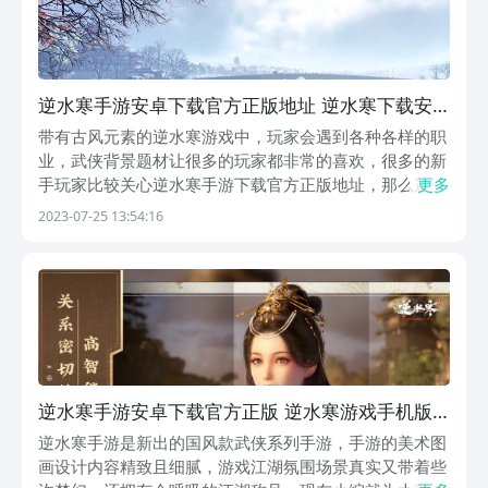
逆水寒手游安卓下载官方正版地址 逆水寒下载安
装链接推荐
带有古风元素的逆水寒游戏中，玩家会遇到各种各样的职
业，武侠背景题材让很多的玩家都非常的喜欢，很多的新
手玩家比较关心逆水寒手游下载官方正版地址，那么这一
更多
期小编就来给大家好好的介绍下，这样就不会因为错误的
2023-07-25 13:54:16
渠道下载导致后续无法运行的情况，感兴趣的话一起来看
看吧。【逆水寒（会呼吸的江湖）】最新版预约/下载》...
逆水寒手游安卓下载官方正版 逆水寒游戏手机版
下载链接
逆水寒手游是新出的国风款武侠系列手游，手游的美术图
画设计内容精致且细腻，游戏江湖氛围场景真实又带着些