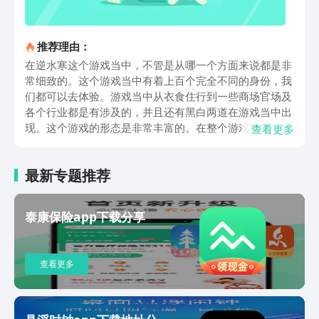
推荐理由：
在逆水寒这个游戏当中，不管是从哪一个方面来说都是非
常细致的。这个游戏当中有着上百个完全不同的身份，我
们都可以去体验。游戏当中从衣食住行到一些商场官场及
各个行业都是有涉及的，并且还有黑白两道在游戏当中出
现。这个游戏的形态是非常丰富的。在整个游戏当中，里
查看更多
面的每个身份都有着他自己特殊的玩法，我们只需要在游
戏当中，根据自己的兴趣和选择来选择我们想要扮演的身
最新专题推荐
份。比如说我们从一些小的地理知识，我们就可以参加一
些考试，然后我们可能就会发觉到一些，有关于文物而载
入的史册。在游戏当中的江湖身份不是不会改变的，而是
泰康保险app下载分享
在社会当中，最基本的身份开始做起，根据每个小伙伴的
兴趣是选择自己想玩的游戏方向，从而不断的向上走，让
身份变得更加厉害。并且在游戏中我们需要从各个身份去
查看更多
观察和思考事情，能够在游戏当中不断的积累游戏经验和
学习，还有成长的，我们在游戏当中玩的每一个过程都是
循序渐进的过程，需要我们的操作手法和全方面的提升。
上面的这些内容，就是小编今天为大家带来的逆水寒正版