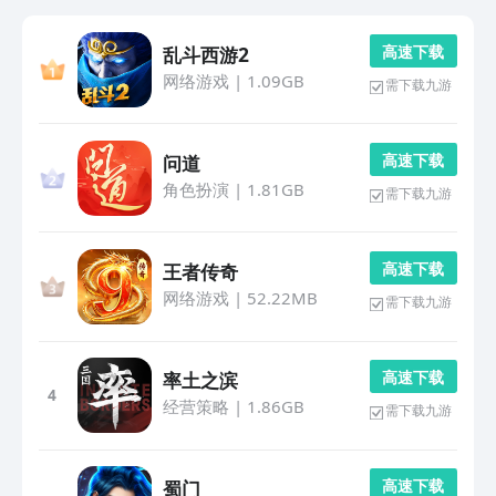
高 速 下 载
乱斗西游2
网络游戏
|
1.09GB
需下载九游
高 速 下 载
问道
角色扮演
|
1.81GB
需下载九游
高 速 下 载
王者传奇
网络游戏
|
52.22MB
需下载九游
高 速 下 载
率土之滨
4
经营策略
|
1.86GB
需下载九游
高 速 下 载
蜀门