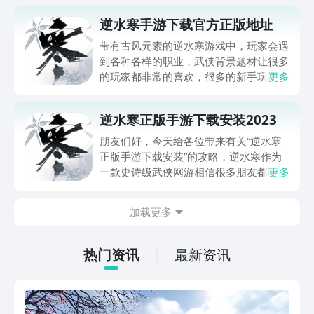
逆水寒手游下载官方正版地址
带有古风元素的逆水寒游戏中，玩家会遇
到各种各样的职业，武侠背景题材让很多
的玩家都非常的喜欢，很多的新手玩家比
更多
较关心逆水寒手游下载官方正版地址，那
么这一期小编就来给大家好好的介绍下，
逆水寒正版手游下载安装2023
这样就不会因为错误的渠道下载导致后续
无法运行的情况，感兴趣的话一起来看看
朋友们好，今天给各位带来有关“逆水寒
吧。
正版手游下载安装”的攻略，逆水寒作为
一款史诗级武侠网游相信很多朋友都听过
更多
它的大名，划时代的画面呈现，以及丰富
的玩法都令他在很多mmo粉丝心中排到
加载更多
了很高的位置，而如今移植到手机端后更
是有无数玩家为之期待，那么下面小编就
给大家分享一下它的下载预约地址，感兴
热门资讯
最新资讯
趣的话就一起来看看吧！