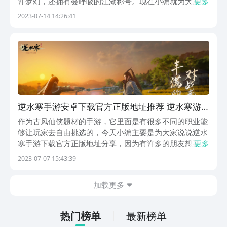
许梦幻，还拥有会呼吸的江湖称号。现在小编就为大家介
更多
绍下这款逆水寒手游下载官方渠道，也对手游逆水寒简单
2023-07-14 14:26:41
介绍一番。《逆水寒(会呼吸的江湖)》2023 最新预约下载
地址》》》》》#逆水寒(会呼吸的江湖)#《...
逆水寒手游安卓下载官方正版地址推荐 逆水寒游
戏手机版最新安装渠道分享
作为古风仙侠题材的手游，它里面是有很多不同的职业能
够让玩家去自由挑选的，今天小编主要是为大家说说逆水
寒手游下载官方正版地址分享，因为有许多的朋友想要去
更多
解锁并体验这款游戏，但是苦于找不到正规的渠道，而小
2023-07-07 15:43:39
编也是特地去了解了一番，为大家带来以下说明，感兴趣
的朋友就一起来看下吧。【逆水寒（会呼吸的江湖）】
加载更多
最...
热门榜单
最新榜单