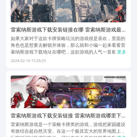
雷索纳斯游戏下载安装链接在哪 雷索纳斯游戏最
新安装链接推荐
如果大家对于这款卡牌策略玩法的游戏很是喜欢，里面的
角色也是想要去解锁并体验，那么就和小编一起来看看雷
索纳斯游戏下载地址在哪吧，这款游戏的人气一直都非常
更多
的高，它也为大家提供了多种不同的阵容与策略搭配，因
2024-02-16 15:26:25
此受到了许多玩家的关注，对于在哪里能去体验它，也是
许多朋友想要去知道的，这里建议可通过九游来关注了
解...
雷索纳斯游戏下载安装链接 雷索纳斯游戏哪里下
载
雷索纳斯游戏是一个策略卡牌类的游戏，游戏把家园建设
有效结合超自然灾变。在这一个极其宏大的世界地图上，