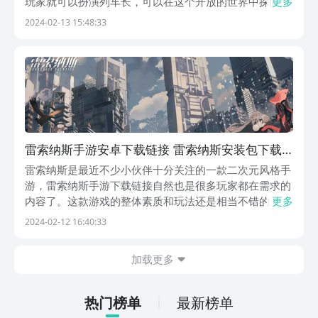
玩家就可以扮演列车长，可以在这个开放的世界中探险。
更多
雷索纳斯游戏下载就成为了众多玩家关注的内容，其实地
2024-02-13 15:48:33
址非常的简单，直接就是下面的链接玩家可以点入到其
中。《雷索纳斯》最新预约下载地址》》》》》#雷索纳
斯...
雷索纳斯手游安卓下载链接 雷索纳斯安装包下载
安装链接推荐
雷索纳斯是最近不少小伙伴十分关注的一款二次元风格手
游，雷索纳斯手游下载链接自然也是很多玩家都在需求的
内容了。这款游戏的整体素质和玩法还是相当不错的，但
更多
是大家不知道去哪里才可以下载玩到。今天小编就来分享
2024-02-12 16:40:33
一下雷索纳斯安装包，点击下方地址就可以快速下载游玩
了哦！雷索纳斯最新版下载地址》》》》》#雷索纳斯#...
加载更多
热门榜单
最新榜单