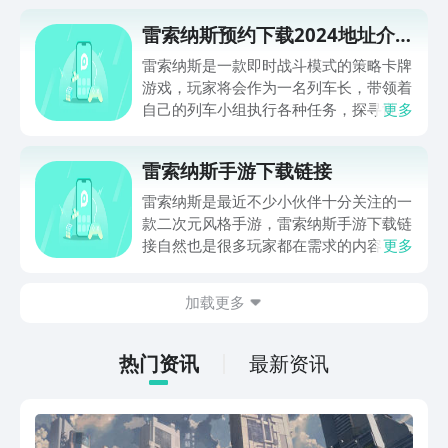
雷索纳斯预约下载2024地址介
绍
雷索纳斯是一款即时战斗模式的策略卡牌
游戏，玩家将会作为一名列车长，带领着
自己的列车小组执行各种任务，探寻世界
更多
的真相，小编今天带来的是雷索纳斯预约
下载2024地址介绍。从游戏测试的情况
雷索纳斯手游下载链接
来看，在目前玩家群体中有着很好的反
馈。无论是各种列车成员的技能设定，还
雷索纳斯是最近不少小伙伴十分关注的一
是游戏整体玩法框架方面都很有特点。
款二次元风格手游，雷索纳斯手游下载链
接自然也是很多玩家都在需求的内容了。
更多
这款游戏的整体素质和玩法还是相当不错
的，但是大家不知道去哪里才可以下载玩
加载更多
到。今天小编就来分享一下雷索纳斯安装
包，点击下方地址就可以快速下载游玩了
哦！
热门资讯
最新资讯