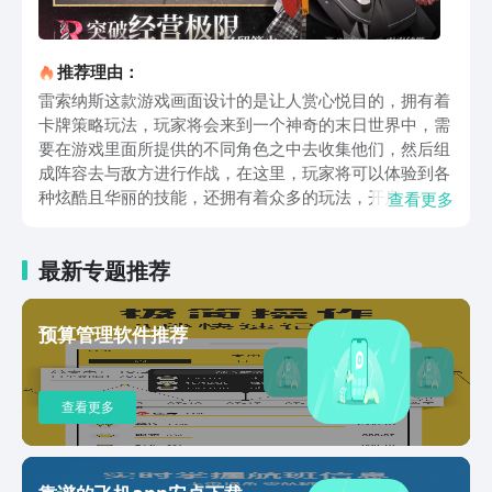
推荐理由：
雷索纳斯这款游戏画面设计的是让人赏心悦目的，拥有着
卡牌策略玩法，玩家将会来到一个神奇的末日世界中，需
要在游戏里面所提供的不同角色之中去收集他们，然后组
成阵容去与敌方进行作战，在这里，玩家将可以体验到各
种炫酷且华丽的技能，还拥有着众多的玩法，开启一个精
查看更多
彩的游戏之旅。整个游戏的画面风格还是不错的，让玩家
有一个很棒的视觉体验，而且还会伴随着超酷的战斗场景
最新专题推荐
以及效果，绝对会让玩家有一个有趣的冒险体验，当然，
玩家也可以去选择自己的小伙伴来一起战斗，除了主要玩
法之外，里面的副本关卡也很丰富，玩家可以自由的选择
预算管理软件推荐
这些关卡去冒险，还会碰到各种强大的大boss，当玩家击
败这些boss之后，将会获得丰富的资源，这些资源为后期
提升能力，也起着极大作用。玩家可以在游戏里面去选择
查看更多
单人模式、多人模式或者PVP模式，在游戏里面，大多都
是以PVP玩法为主要的，玩家可以和团队一起配合，使出
各种技能，最后获得胜利，此外，还给大家提供了一个社
交功能，这样的话，不仅可以和自己的小伙伴们一起同台