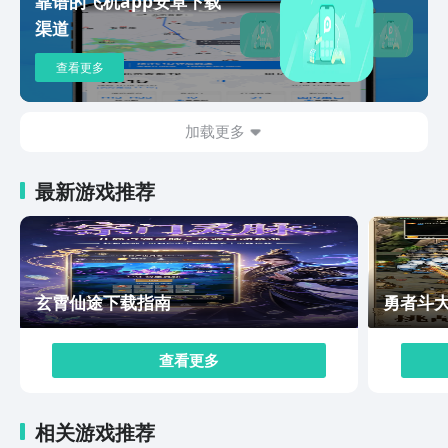
靠谱的飞机app安卓下载
竞技，还可以邀请他们一起来组建战队，玩起来就更有意
渠道
思了。好了，今天的内容就介绍到这里，相信大家看完这
些也应该知道雷索纳斯下载方法了吧，对于喜欢卡牌策略
查看更多
玩法的玩家来说，这款游戏还是值得去挑战一下的，相信
会带给玩家不一样的游戏体验，感兴趣的小伙伴们，赶快
下载去试一试吧。
加载更多
最新游戏推荐
玄霄仙途下载指南
勇者斗
查看更多
相关游戏推荐