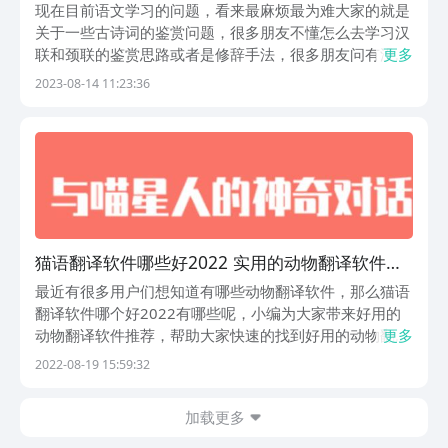
现在目前语文学习的问题，看来最麻烦最为难大家的就是
关于一些古诗词的鉴赏问题，很多朋友不懂怎么去学习汉
联和颈联的鉴赏思路或者是修辞手法，很多朋友问有没有
更多
可以辅助学习诗歌的APP，那么古诗词翻译软件哪个好
2023-08-14 11:23:36
呢，今天小编就给大家选择了几款可以一键点读诗歌解析
的软件，下面小伙伴们就随小编一起走进诗歌理解诗歌
的...
猫语翻译软件哪些好2022 实用的动物翻译软件分
享
最近有很多用户们想知道有哪些动物翻译软件，那么猫语
翻译软件哪个好2022有哪些呢，小编为大家带来好用的
动物翻译软件推荐，帮助大家快速的找到好用的动物翻译
更多
软件，解决用户们动物翻译方面的问题，快来看看都有哪
2022-08-19 15:59:32
些好用的动物翻译软件吧！
加载更多