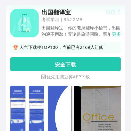
NO.
1
出国翻译宝
考试学习
|
35.22MB
出国翻译宝—你的随身翻译小秘书，出国
沟通不用愁！无论是旅游问路、菜单翻
更多
译，还是跟外国朋友聊天，这款工具都能
帮您搞定。【拍照翻译】超方便！看到外
人气下载榜TOP100，当前已有2169人订阅
文路牌、菜单，打开APP拍一拍，中文翻
译立刻跳出来。连报纸文章、合同文件都
安 全 下 载
能拍，整页内容秒变中文。图片模糊、角
度歪斜也没关系，智能识别照样准。【语
优先用豌豆荚APP下载
音翻译】像随身带了个翻译官！按住按钮
说中文，APP马上转成外语播出来。对方
说外语时，录下来就能转成中文文字。
【文本翻译】支持多种语言，打字或粘贴
文字就能译。写邮件、查资料、发社交动
态，不同场合都能用。中英双语对照阅读
特别方便，长句子也能译得自然通顺。
【中英互译】功能超强大！商务会议、旅
游购物都能应对自如。中文菜单译英文，