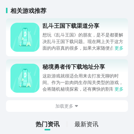
相关游戏推荐
乱斗王国下载渠道分享
想玩《乱斗王国》的朋友，是不是都要解
决乱斗王国下载问题。现在网上关于这方
面的内容真的很多，如果大家随便点击陌
更多
生链接，就很容易遇到安装包信息不完整
的情况。想省去这些麻烦，直接通过九游
秘境勇者传下载地址分享
app进行下载会更加方便，九游是手游福
利最多的游戏平台，在这里不仅能够看到
这款游戏就很适合用来去打发无聊的时
游戏资源，还能及时查看后续的消息、活
间。作为一款肉鸽生存闯关类型的游戏，
动内容等相关信息。
会将随机秘境探索，还有爽快的割草闯关
更多
全部都放在一起。秘境勇者传下载地址是
在什么地方呢？玩家只需要通过以下的链
加载更多
接就可以下载。游戏的上手门槛还是比较
低的，一只手就可以操控，很适合用来去
打发无聊的时间，可玩性真的比较高。
热门资讯
最新资讯