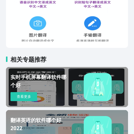
照翻译：支持多种语言一键拍照翻译●
云端保存：识别结果、翻译结果，一键云
端保存，永不丢失！● 方言学习：方言
学习、方言翻译，支持多种方言：广州
话、闽南话、客家话、上海话、苏州话、
无锡话、南京话等，学习方言好帮手！●
语音识别：智能语音识别系统，识别正确
率高，支持普通话、英文、粤语和四川
话；支持识别完成保存；适用开会记录、
相关专题推荐
录音等场景● 语音合成：支持男声、女
声、儿童声；可以任意调节音量、语速、
实时手机屏幕翻译软件哪
语调● 听说读写：拍照识别文字，一键
个好
语音播放【适用人群】商务人士，即刻录
音，实时翻译，轻松记录会议纪要；跨境
查看更多
旅人，不再担心语种不通的问题，长录音
识别，实时翻译，出门放心；聋哑盲人
群，帮助聋哑盲人互相交流。轻松实现翻
译和录音功能，是我们日常文字录入、语
翻译英语的软件哪个好
音转换、语音翻译、速记听写、文字提取
2022
的必备软件！联系我们：