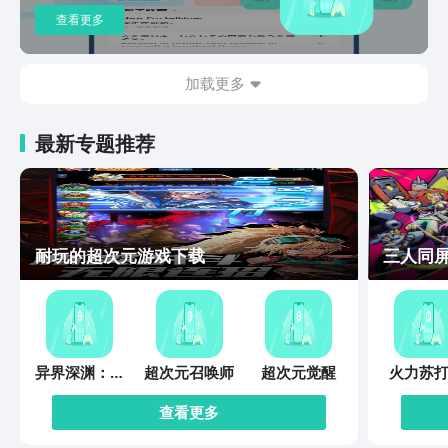
848629606@qq.com
查看更多
加载更多
最新专题推荐
耐玩的超次元游戏下载
三人同
异界深渊：觉
超次元召唤师
超次元觉醒
火力苏打
醒
查看更多