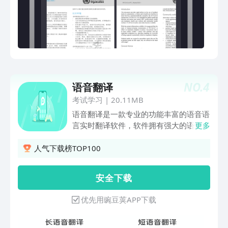
NO.
4
语音翻译
考试学习
|
20.11MB
语音翻译是一款专业的功能丰富的语音语
言实时翻译软件，软件拥有强大的语音识
更多
别系统，用户通过讲话或输入文本即可完
成翻译工作，为用户提供语音翻译、文本
人气下载榜TOP100
翻译两大服务。识别、翻译结果云端保
存。强大的功能及简单的操作模式不仅满
安 全 下 载
足了用户对中英互译和同声翻译的需求，
也让语音翻译成为出国旅行翻译和语言学
优先用豌豆荚APP下载
习不可或缺的翻译助手。【功能介绍】●
语音直译：讲话实时翻译，支持中英文实
时互译，点击翻译按钮后即可翻译● 拍