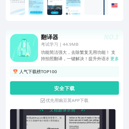
常翻译英语、日语、韩语、法语、西班牙
语、葡萄牙语、越南语等。 AR翻译：实
景AR翻译，无需拍照，摄像头扫描即可
实时翻译。 同传翻译：流式语音识别，
随说随译。 拍照翻译：强大的OCR摄像
NO.
3
翻译器
头取词和拍照翻译功能，一拍即译，无需
手动输入便可快速翻译英语、日语等多种
考试学习
|
44.9MB
语言，满足出国翻译、旅行翻译、旅游购
功能简洁强大，去除繁复无用功能！ 支
物翻译、英语学习翻译等需求。 文本翻
持拍照翻译，一键解决！提升外语水平的
更多
译：输入文本即可翻译，支持107种语言
不二之选！一键拍照翻译word文档翻
翻译。 表情翻译：逗趣的表情翻译，让
译，外语变得轻松有趣！当您在旅行中预
人气下载榜TOP100
翻译更有趣。
订酒店/餐厅、购物或点餐等需要语言帮
助时……当您在工作中需要精准的商务信
安 全 下 载
函或会议资料的翻译时……无论您需要哪
种翻译，我们都能随时轻松解决！
优先用豌豆荚APP下载