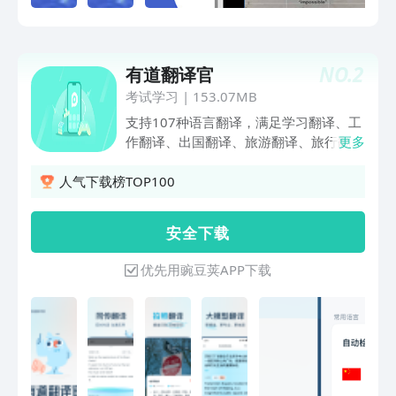
英文景点介绍转中文，切换自如。还能学
地道表达，让沟通更像本地人。无论是中
英互译还是多语种翻译，出国翻译宝都是
NO.
2
有道翻译官
出国必备的神器！带上它，走遍世界都不
怕语言难关啦！
考试学习
|
153.07MB
支持107种语言翻译，满足学习翻译、工
作翻译、出国翻译、旅游翻译、旅行翻译
更多
等需求。支持拍照翻译、语音翻译、同传
翻译、实景AR翻译、在线翻译、离线翻
人气下载榜TOP100
译。有道翻译官的中英互译采用业界最先
进的有道神经网络翻译引擎技术YNMT，
安 全 下 载
相比传统的机器翻译，翻译准确率显著提
升，翻译更准确。学英语用网易有道词
优先用豌豆荚APP下载
典，翻译就用有道翻译官。 【翻译功
能】 翻译语种：支持英语、日语、韩
语、法语、俄语、西班牙语等107种语言
翻译，覆盖186个国家，英语翻译、出国
翻译、旅行翻译、旅游购物都不用担心。
离线翻译：支持离线翻译功能的免费词典
翻译应用，出国旅游旅行没有网络也能正