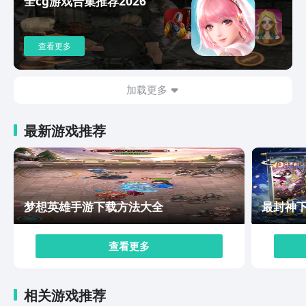
全cg游戏合集推荐2026
好友比拼或者配对的功能，让你随时的和好友来竞技篮球
技术。以上就是有关于全明星街球派对下载安卓版本的地
址获取相关情况了，能够让你拥有更多逼真且有趣的打篮
查看更多
球体验，尤其是对于喜好NBA的朋友来说，绝对会被这款
游戏所吸引，只要你来体验，带给你的快乐肯定是无穷
的。
加载更多
最新游戏推荐
梦想英雄手游下载方法大全
最封神
查看更多
相关游戏推荐