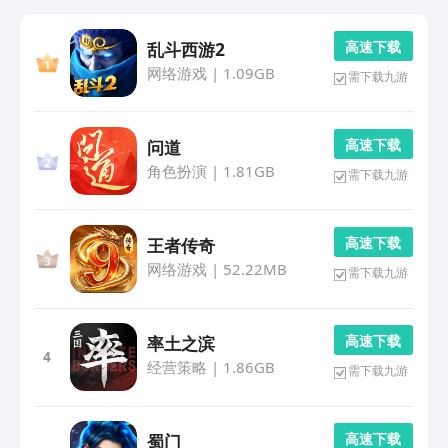
高 速 下 载
乱斗西游2
网络游戏
|
1.09GB
需下载九游
高 速 下 载
问道
角色扮演
|
1.81GB
需下载九游
高 速 下 载
王者传奇
网络游戏
|
52.22MB
需下载九游
高 速 下 载
率土之滨
4
经营策略
|
1.86GB
需下载九游
高 速 下 载
蜀门