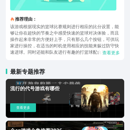
推荐理由：
该游戏根据现实的篮球比赛规则进行相应的比分设置，能
够让你在超快的节奏之中感受快速的篮球对决体验，而且
操作起来非常的方便好上手，只有那么几个按钮，可供玩
家进行操控，在适当的时机使用相应的技能来躲过防守快
速进球。同时还能和队友进行有趣的打篮球配合互动，犹
查看更多
如在现实之中打篮球的感觉，设计的传球体验还是非常真
实的，能够让你更好的提升球技，增长篮球的相关知识，
最新专题推荐
玩起来十分的具有吸引力。能够在里面的任何赛场之中进
行比拼，自由的开启真实玩家之间的篮球博弈操作，让你
更好的沉浸在篮球的世界之中进行游戏，游戏的画面质量
流行的代号游戏有哪些
不仅非常高清，而且还引用了非常不错的引擎来为玩家呈
现更加热血的街头比赛画面。里面的篮球比赛非常海量，
可供玩家随时的来加入，开启畅快淋漓的酣战对决，对于
查看更多
每个球员的服装和鞋子都可以自由的开启DIY设计，让球
员看起来更加的炫酷，每一次拿下奖励就能够获取相应的
奖牌，让你拥有着极大的成就感，得到相应的名次，跻身
为最热门的篮球明星。此外，还设置了随时开启联网邀请