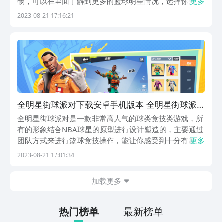
畅，可以在里面了解到更多的篮球明星情况，选择你熟悉
更多
的人物来比赛。那么，全明星街球派对安卓怎么下载呢？
2023-08-21 17:16:21
想要一探究竟的朋友就来了解一下吧。《全明星街球派
对》最新下载预约地址》》》》》#全明星街球派对
#《《《...
全明星街球派对下载安卓手机版本 全明星街球派
对下载链接推荐
全明星街球派对是一款非常高人气的球类竞技类游戏，所
有的形象结合NBA球星的原型进行设计塑造的，主要通过
团队方式来进行篮球竞技操作，能让你感受到十分有趣的
更多
街头篮球比赛体验。那么，全明星街球派对下载安卓版本
2023-08-21 17:01:34
地址如何获得呢？想要感受到游戏的朋友们就来看看吧。
《全明星街球派对》最新下载预约地址》》》》》#全...
加载更多
热门榜单
最新榜单