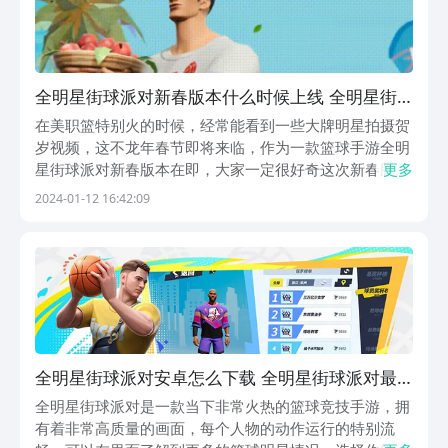
全明星街球派对新春版本什么时候上线 全明星街
球派对新春版本前瞻​
在美职篮特别火的时候，经常能看到一些大牌明星拍摄贺
岁视频，这不龙年春节即将来临，作为一款篮球手游全明
星街球派对新春版本在即，大家一定很好奇这次新春版本
更多
什么时候上线，会有哪位大咖来给大家恭贺新年呢？下面
2024-01-12 16:42:09
便给大家带来全明星街球派对新春版本前瞻！新版本“龙
争虎斗”已经定档1月24日，直接放大招，这次版本更...
全明星街球派对安卓怎么下载 全明星街球派对最
新版本本下载安装链接分享
全明星街球派对是一款当下非常火热的篮球竞技手游，拥
有着非常高质量的画面，每个人物的动作运行的特别流