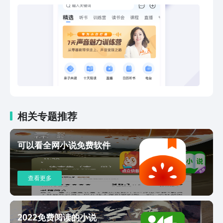
分现金，每周瓜分万元奖金 -重磅大咖，
领读分享 -共度社群，以书会好友 -一人
购买，亲友同享 -好书相赠，好书送 【正
版优质电子书】 引入海量正版电子书，
小说、散文应有尽有，情感故事、文学名
著、国外经典、网络小说等畅读无限。 -
「优质海量」八大分类，便捷的筛选和搜
索，精心组合的书单，你想要的全都有；
-「想法」在阅读中与书友的想法邂逅，
交流你们的阅读感想，碰撞出更多火花，
这一次，让阅读不再孤单； -「个性化」
相关专题推荐
精致书籍排版，字号、字体、亮度调整，
随心个性化你的专属阅读风格； 优质书
可以看全网小说免费软件
籍：《老人与海》、《北京女子图鉴》、
《法医秦明》、《步步惊心》、《房思琪
的初恋乐园》、《云中歌》《大鱼》等。
查看更多
知名作者：东野圭吾、海明威、贾平凹、
林清玄、鲁迅、琼瑶、林语堂、张嘉佳、
叶倾城等。 【10天陪你读本书】 小编精
心总结优质书籍内容，分享给热爱读书的
2022免费阅读的小说