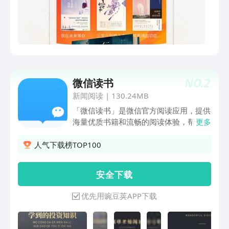
成为贾环的故事……《盗墓笔记》重启：
南派三叔小说改编，朱一龙虐心惨过《知
否》小公爷!《时光和你都很美》：言情
天后叶非夜的甜文。《重生女修仙传》：
女子修仙，平凡而理智的现代宅女莫名踏
入修仙界，于是……《邪王追妻》：废材
逆天小姐，杀伐果断、一见钟情，上演一
NO.
2
微信读书
出强中更有强中手的追妻好戏。《慕少的
新闻阅读
|
130.24MB
秘宠傲妻》：被未婚夫和闺蜜联手背叛，
沈微被注射了脑死，残忍的被挖……用天
「微信读书」是微信官方阅读应用，提供
翼阅读，覆盖微信读书掌阅书旗小说QQ
海量优质书籍和流畅的阅读体验，帮你记
更多
阅读百度阅读得到知乎亚马逊热读电子
录阅读数据和读书笔记，更有丰富的 AI
书，京东当当咪咕豆瓣高分出版书。客服
功能，让阅读更轻松。【发现优质好书】
人气下载榜TOP100
电话：4008689689 客服邮箱：
提供百万优质正版书籍、品类丰富的书籍
kefu.gmwh@chinatelecom.cn
榜单和海量主题书单，帮你快速找到优质
安 全 下 载
好书。【书中讨论交流】阅读时可浏览其
他读者的观点，参与讨论，分享阅读心
优先用豌豆荚APP下载
得，和书友碰撞出更多火花。【随时随地
听书】海量正版书籍支持全文朗读，更有
丰富的书籍讲解和有声书，随时随地解放