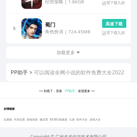
经营策略
|
1.86GB
需下载九游
高 速 下 载
蜀门
5
角色扮演
|
724.45MB
需下载九游
加载更多
PP助手
可以阅读全网小说的软件免费大全2022
>>
到底了，安装
「PP助手」
发现更多
<<
友情链接
交易猫
手游交易
游戏加速
豌豆荚
BIUBIU加速器
九游
软件大全
游戏大全
Copyright © 广州皮皮信息技术有限公司