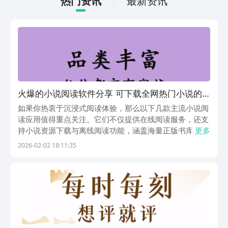
热门资讯
最新资讯
陈忠实、王姁睿、严歌苓、张宏杰、迟子
动内容等相关信息。
建、王安忆等。 【优质十点号】 关注导
师、主播、好友的十点号，精彩动态不可
错过。 优质十点号推荐： - 十点课堂、
十点视频、十点人物志、十点书店、十点
名家、拾句； - 麦家陪你读书、书单、一
禅小和尚、崔璀、Tracy杨萃先、简七、
砍柴书院、谷声熊、灵魂有香气的女子、
火爆的小说阅读软件分享 可下载全网热门小说的
常浩、悦库时光、人文读书声、李柘远
Leo； 【十点电台】 温暖主播，声音伴
不用钱阅读APP
如果你热衷于沉浸式阅读体验，那么以下几款主流小说阅
你成长
读应用值得重点关注。它们不仅提供在线阅读服务，还支
持小说资源下载与离线阅读功能，涵盖海量正版书库、多
更多
格式兼容、智能书架管理及语音听书等实用特性，满足通
2026-02-02 18:11:35
勤、旅行或网络不稳定场景下的持续阅读需求。1、
《TXT阅读器》这是一款轻量级但功能全面的本地阅读工
具