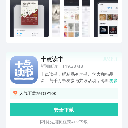
双眼。【记录阅读数据】记录每日阅读数
据，支持便捷查阅读书历史和笔记，随时
回顾每一步的阅读历程。【提升阅读效
率】AI 让阅读更轻松，你可以通过「AI
导读」快速了解书籍内容，也能「AI 问
书」获得专业的概念解释。更多信息请访
问：微信读书官方网站：
https://weread.qq.com在微信中搜索并
关注“微信读书”公众号，获得更多阅读讯
NO.
3
十点读书
息【隐私政策】
https://weread.qq.com/policy【会员服
新闻阅读
|
119.23MB
务协议】https://weread.qq.com/policy?
十点读书，听精品有声书、学大咖精品
type=membership
课、与千万书友参与共读活动，海量精彩
更多
内容不停更。用温暖音频、精彩短视频、
精品美文、海量美图多种形式，帮你快速
人气下载榜TOP100
完成自我蜕变，遇见更好的自己。重磅推
出十点读书会员，听百门好课，分百万大
安 全 下 载
奖，等你加入！ ● 产品特性 【十点听书
会员全新上线】 成为十点听书会员尊享
优先用豌豆荚APP下载
七大权益 -1000本好书，免费畅听 -打卡