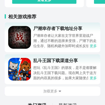
陈美玲教育法、英文儿歌、英语启蒙课、
奥数课、小鱼数独课、绘本阅读、大脑开
发课、三字经、留学课、作文提分课、高
相关游戏推荐
效作业课等； - 生活美学：零基础手绘
课、手机摄影课、生活管理术、家的空间
尸潮幸存者下载地址分享
管理术等； - 高效成长：情绪管理术、轻
松背单词、心理学、婚姻成长训练营、申
尸潮幸存者让大家在文字世界里迎战尸
一帆超级记忆法、新概念英语、哈佛学霸
潮，通过不断的选择来变强，尸潮下的走
的学习法、杨萃先口语训练营等。 【海
位生存、随机构建外加即时成长反馈，让
更多
量有声书】 搜罗全网精品有声书畅快
不少朋友好奇在哪下，那么下文就带来尸
听，热门书籍享不停。 - 书目类别包括都
潮幸存者下载地址的分享，让大家都能进
乱斗王国下载渠道分享
市情感、世情社会、历史军事、悬疑推
入到这个满是僵尸的世界努力求生，想玩
理、古风武侠、儿童文学、科幻奇幻、传
的可千万别错过，赶快来看一看吧。
想玩《乱斗王国》的朋友，是不是都要解
奇探险等。 - 优质书籍：《安徒生童话故
决乱斗王国下载问题。现在网上关于这方
事集》、《白鹿原》、《老炮儿》、《锦
面的内容真的很多，如果大家随便点击陌
更多
绣记》、《悲惨世界》、《床畔》、《当
生链接，就很容易遇到安装包信息不完整
我足够好，才会遇见你》、《动物园里的
的情况。想省去这些麻烦，直接通过九游
加载更多
救世主》、《一句顶一万句》、《源氏物
app进行下载会更加方便，九游是手游福
语》、《中国式离婚》、《胡雪岩》等。
利最多的游戏平台，在这里不仅能够看到
- 知名作家：刘慈欣、顾西爵、刘震云、
游戏资源，还能及时查看后续的消息、活