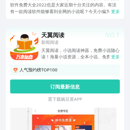
软件免费大全2022也是大家近期十分关注的内容。有没
有一款阅读软件能够看到全网的小说呢？今天小编为大家
更多
带来的就是免费看小说的软件推荐，下面一起来看看吧。
NO.
1
天翼阅读
新闻阅读
天翼阅读，小说阅读神器，免费小说随心
读！海量小说资源，全本小说、免费小
更多
说、原创小说、出版小说、海量好书免费
阅读。【详评】：【新手福利】新用户下
人气预约榜TOP100
载天翼阅读，全场免费读。用天翼阅读，
热书新书随时限免，天天免费读好书！
订阅最新信息
【热门小说推荐】《黄金瞳》：“小绵
羊”张艺兴新作，是神是魔看看便知！
需 下 载 豌 豆 荚 A P P
《万历1592》穿越：大明江山即将沦
陷，一场史诗级的战争成就大明战神。
《全职高手》：网游荣耀中被誉为教科书
级别的高手，巅峰之作！《醉迷红楼》：
一醉入红楼，庶子可成龙。这是一个穿越