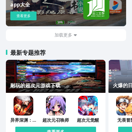
你，带你领阅每一本书籍的精彩，高效、
app大全
高质地吸收内容精华，陪伴你10天读完
一本书。 往期共读书单：《解忧杂货
查看更多
店》、《皮囊》、《自控力》、《情
书》、《简·爱》、《茶花女》、《当幸
福来敲门》、《小王子》、《妈阁是座
加载更多
城》。 【精选好课】 行业顶尖知名导师
分享专业干货技能，助力快速成长。 课
最新专题推荐
程涵盖：升职加薪、变美变瘦、人文社
科、精致女性成长、家庭亲子教育、生活
美学、高效成长等各领域，全方位提升个
人品质。 - 升职加薪：创意PPT制作、
Excel快速学习、Word进阶、PS教学、保
险理财课、销售培训课等； - 变美变瘦：
耐玩的超次元游戏下载
火爆的
懒人瘦身课、衣品穿搭课、护肤课、每日
瑜伽课、维密健身课、美颜化妆课等； -
人文社科：蒋勋讲红楼梦、怪才解读曾国
潘、张大春讲三国、河森堡八卦历史、杨
雨品古诗词等； - 精致女性成长：协和名
异界深渊：觉
超次元召唤师
超次元觉醒
无畏冒
医女性健康课、女性营养课、语言表达
醒
课、好声音培训课等； - 家庭亲子教育：
查看更多