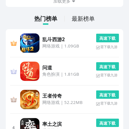
加载更多
热门榜单
最新榜单
高 速 下 载
乱斗西游2
网络游戏
|
1.09GB
需下载九游
高 速 下 载
问道
角色扮演
|
1.81GB
需下载九游
高 速 下 载
王者传奇
网络游戏
|
52.22MB
需下载九游
高 速 下 载
率土之滨
4