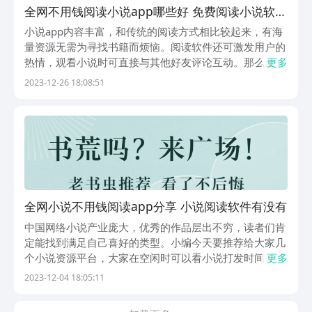
全网不用钱阅读小说app哪些好 免费阅读小说软件
榜单
小说app内容丰富，和传统的阅读方式相比较起来，有海
量资源无需为寻找书籍而烦恼。阅读软件还可激发用户的
热情，观看小说时可直接与其他好友评论互动。那么全网
更多
免费阅读小说app哪个好？当前大部分app都有着美观便
2023-12-26 18:08:51
捷的阅读界面，用户可根据个人实际喜好进行调整，接下
来小编推荐几款。1、《17K小说》打开平台让...
全网小说不用钱阅读app分享 小说阅读软件有没有
中国网络小说产业庞大，优秀的作品层出不穷，读者们肯
定能找到满足自己喜好的类型。小编今天要推荐给大家几
个小说资源平台，大家在空闲时可以看小说打发时间。那
更多
么接下来便是“全网小说免费阅读app推荐”，如果你是个
2023-12-04 18:05:11
小说迷，那一定别错过今天的内容哦，一起来看看吧！
1、《番茄免费小说》“番茄免费小说”是个大平台，...