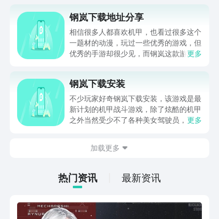
钢岚下载地址分享
相信很多人都喜欢机甲，也看过很多这个
一题材的动漫，玩过一些优秀的游戏，但
优秀的手游却很少见，而钢岚这款游戏就
更多
很值得期待。下面便给大家带来钢岚下载
地址分享，同时也会顺带介绍下这款游
钢岚下载安装
戏，让大家更好的了解这款游戏，是什么
类型、玩法的感兴趣不妨一起来看看吧！
不少玩家好奇钢岚下载安装，该游戏是最
新计划的机甲战斗游戏，除了炫酷的机甲
之外当然受少不了各种美女驾驶员，大家
更多
不但能玩到爽快的战斗机甲，还能和各类
美少女们并肩战斗，可以说是集合了现在
加载更多
手游的要素，并且这些要素都是现在玩家
喜欢的，当然很多人还不知道如何下载，
现在就来一起了解一下吧。
热门资讯
最新资讯