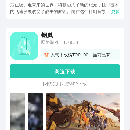
方正版。近未来的世界，科技迈入了新的纪元，机甲技术
的飞速发展改变了战争的面貌。而在这个科幻背景下，一
更多
款引人入胜的科幻战略角色扮演游戏——《钢岚》正在等
待着玩家的探索。在这个充满机甲与阴谋的世界里，你将
成为「猎豹物流」雇佣兵小队的指挥官，与各方势力角
钢岚
逐，同时与神秘的「昙」少女组织一同解开背后的谜团。
网络游戏
|
1.78GB
人气下载榜TOP100，当前已有
50人订阅
高 速 下 载
优先用九游APP下载