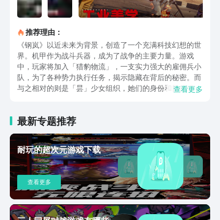
推荐理由：
《钢岚》以近未来为背景，创造了一个充满科技幻想的世
界。机甲作为战斗兵器，成为了战争的主要力量。游戏
中，玩家将加入「猎豹物流」，一支实力强大的雇佣兵小
队，为了各种势力执行任务，揭示隐藏在背后的秘密。而
与之相对的则是「昙」少女组织，她们的身份和目的成为
查看更多
了游戏故事的关键线索。《钢岚》的核心玩法将机甲与战
棋策略完美融合，为玩家带来了独特的游戏体验。你将不
最新专题推荐
仅仅是战斗的指挥官，还可以自由地定制机甲的各个部
件，包括头部、双手、双腿和武器。这种自定义机甲的机
制为游戏添加了深度的策略性，让玩家可以根据不同的战
耐玩的超次元游戏下载
斗情况和自己的偏好，调整机甲的配置，从而获得战斗中
的优势。在《钢岚》中，机甲的养成也是一个重要的要
素。玩家可以通过战斗获得资源，用于强化机甲的属性和
查看更多
能力。充满战略性的战斗系统和丰富的养成机制，使得玩
家能够在游戏中不断发展壮大自己的雇佣兵小队。在「猎
豹物流」的任务中，玩家将逐渐揭示出隐藏在世界背后的
神秘阴谋。与「昙」少女组织的互动和合作，将引领玩家