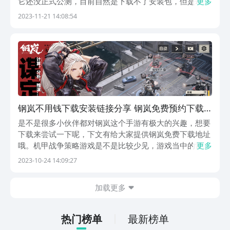
它还没正式公测，目前自然是下载不了安装包，但是却可
更多
以先进行预约，而既然说到预约，目前该游戏可以在一个
2023-11-21 14:08:54
游戏平台上免费预约，下文就来和大家具体说明一番，看
完之后大家就可以轻松下载游玩了。【钢岚】最新版预...
钢岚不用钱下载安装链接分享 钢岚免费预约下载
链接推荐
是不是很多小伙伴都对钢岚这个手游有极大的兴趣，想要
下载来尝试一下呢，下文有给大家提供钢岚免费下载地址
哦。机甲战争策略游戏是不是比较少见，游戏当中的背景
更多
设定在一个近未来的世界当中，由机器制造的士兵来进行
2023-10-24 14:09:27
战斗，而大家在这里将化身为雇佣兵感受热血的战斗，有
兴趣的小伙伴赶紧预约下载吧。【钢岚】最新版预约/下...
加载更多
热门榜单
最新榜单