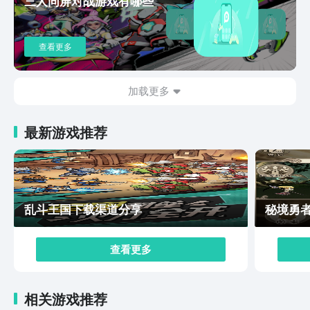
三人同屏对战游戏有哪些
踏上一段扣人心弦的冒险之旅。故事中的角色鲜明个性，
情节紧凑跌宕，将为玩家呈现出一个引人入胜的未来世
界。《钢岚》不仅在玩法上颇具创意，其精美的画面也是
查看更多
其吸引力之一。游戏中的机甲设计华丽精致，呈现出未来
科技的视觉感受。细致的战斗场景和特效，将让玩家仿佛
身临其境，感受到机甲战斗的紧张刺激。以上就是钢岚预
加载更多
约地址介绍，怎样下载钢岚官方正版的全部内容。《钢
岚》作为一款融合了机甲、战棋和角色扮演元素的科幻
最新游戏推荐
SRPG游戏，将带给玩家全新的游戏体验。无论你是战棋
策略爱好者，还是机甲科幻迷，亦或是喜欢深度养成的玩
家，都将在《钢岚》中找到属于自己的游戏乐趣。让我们
一起踏上这段未来之旅，探索科技的奥秘，揭开隐藏在背
后的谜团吧！
乱斗王国下载渠道分享
秘境勇
查看更多
相关游戏推荐