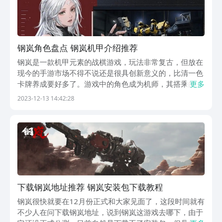
钢岚角色盘点 钢岚机甲介绍推荐
钢岚是一款机甲元素的战棋游戏，玩法非常复古，但放在
现今的手游市场不得不说还是很具创新意义的，比清一色
卡牌养成要好多了。游戏中的角色成为机师，其搭乘的是
更多
机甲，下面便给大家带来钢岚角色介绍，介绍下游戏中目
2023-12-13 14:42:28
前强度最高的角色，同时也会介绍下厉害的机甲机兵，方
便大家做选择。角色介绍：白月，是新手10连最优先选...
下载钢岚地址推荐 钢岚安装包下载教程
钢岚很快就要在12月份正式和大家见面了，这段时间就有
不少人在问下载钢岚地址，说到钢岚这游戏去哪下，由于