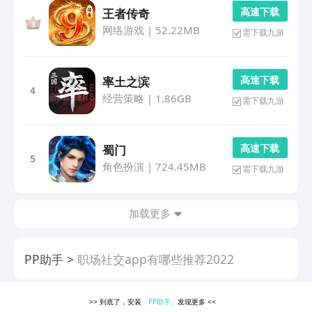
高 速 下 载
王者传奇
网络游戏
|
52.22MB
需下载九游
高 速 下 载
率土之滨
4
经营策略
|
1.86GB
需下载九游
高 速 下 载
蜀门
5
角色扮演
|
724.45MB
需下载九游
加载更多
PP助手
职场社交app有哪些推荐2022
>>
到底了，安装
「PP助手」
发现更多
<<