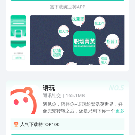
企业经营升级。 【钉钉LTC解决方案】：
需 下 载 豌 豆 荚 A P P
为企业提供目标制定拆解、销售跟进、项
目交付、持续服务的端到端一站式平台。
5、联系钉钉 支持通过「我的-客服与帮
助-在线服务/热线服务」进行咨询，你的
体验，非常重要。
NO.
5
语玩
通讯社交
|
165.1MB
遇见你，陪伴你--语玩纷繁浩荡世界，好
像兜兜转转之后，还是只剩下你一个人，
更多
一定很累吧？穿梭于人群忙于赶路，上行
下至皆是行色匆匆，有没有一瞬间你抱膝
人气下载榜TOP100
蜷缩，想拥有一个完全放松的空间呢？独