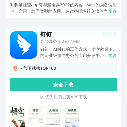
对职场社交app有哪些推荐2022的内容，详细的为各位用
户们介绍十款同类型的应用。在这些职场社交软件当中，
更多
各类专业的职场功能将为用户们免费开启。
NO.
1
钉钉
办公商务
|
297.1MB
钉钉，AI时代的工作方式。 作为智能化
的企业级协同办公与应用开发平台，钉钉
更多
以AI和数字化技术为核心，服务超千万家
企业与组织。10年来坚持用智能技术为
人气下载榜TOP100
企业赋能，帮助打造敏捷、高效、富有创
造力的数字化组织，实现从协作到业务的
安 全 下 载
全链路升级。如今，80%的中国500强企
业共同选择钉钉，包括人民日报、中国联
优先用豌豆荚APP下载
通、中国广电、一汽集团、宁德时代、赛
力斯汽车、新浪微博、虎扑、中国铁建、
太平洋保险、申通快递、长龙航空、柳钢
集团、蒙牛、安踏、立白、百丽国际、宇
树科技等，覆盖各行各业的标杆客户。钉