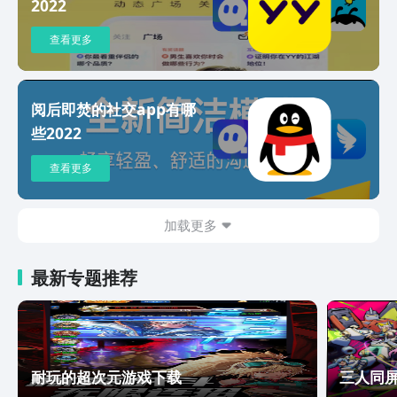
2022
树洞】：简单高效，点击即可匹配语音通
话，去接通命中注定的那通电话，开启未
查看更多
知的偶遇吧。【动态】：让一切的美好有
迹可循，在生活的琐碎中寻找自我。更多
功能如倾语酒吧、圈子、挚友、CP小
阅后即焚的社交app有哪
屋、假面速配...这一切都等你来发现！如
些2022
您使用遇到问题，请在APP内反馈【语玩
团队】或发邮件给我们：
查看更多
yuwan@yuwantech.com或通过公众号
反馈给我们：yuwanapp1314
加载更多
最新专题推荐
耐玩的超次元游戏下载
三人同