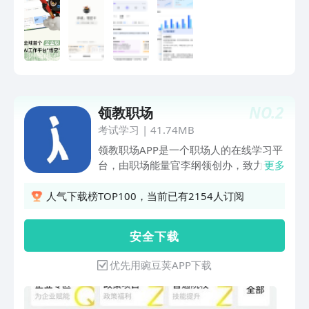
钉以AI驱动协作，以智能连接价值，让每
个企业更快、更强、更具创造力。 你可
以这样打开钉钉： 1、「悟空」让AI真正
为组织创造价值 【全球首个企业级AI原
生工作平台】 你只需要说出目标，它自
己拆解任务、自己打开软件、自己执行操
作、自己汇报结果，全程不用你动手指。
NO.
2
领教职场
2、Al钉钉，简洁、高效、以人为本 【智
能办公就用 Al钉钉】 操作高效，视觉美
考试学习
|
41.74MB
观：效率岛，智能判断当前最重要的信
领教职场APP是一个职场人的在线学习平
息，一键触达。 沟通即业务：聚焦话
台，由职场能量官李纲领创办，致力于帮
更多
题，降噪沟通，通过AI分析让业务和知识
忙东莞职场青年不断探索自我价值，持续
高效流转 AI办公小助理(DingTalk A1)：
提升职场竞争力，实现职场跃迁与人生梦
人气下载榜TOP100，当前已有2154人订阅
通过钉钉AI办公小助理，自动生成总结纪
想。1.丰富的学习资源：完整的职场硬实
要、行动待办、分析报告，还能同步AI表
力课程体系，包含了工业机器人，PLC，
安 全 下 载
格。提升效率，让工作更轻松 【协同创
电工，MBA工商管理硕士核心课程，HR
作就用 文档AI】 智联万物，协作无阻：
经理班/总监班核心课程，职场升职加薪
优先用豌豆荚APP下载
支持在文档中插入表格、脑图、群聊、日
辅助课程，网店运营、网络营销推广、
程、视频、任务流等丰富元素，让分散琐
SEO、微信营销、初中高级会计班、税务
碎的工作信息在文档中有序呈现，团队即
师、CPA注册会计师、管理会计班，平面