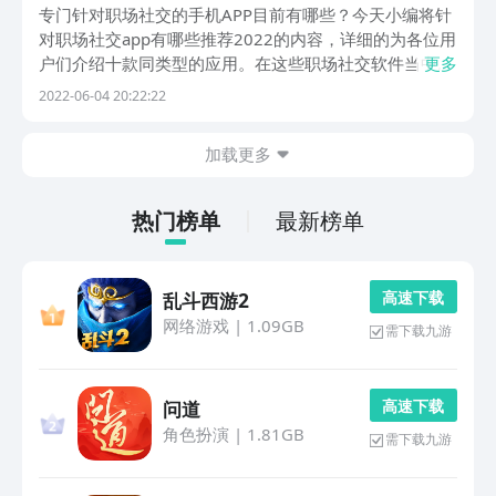
app精品
专门针对职场社交的手机APP目前有哪些？今天小编将针
对职场社交app有哪些推荐2022的内容，详细的为各位用
户们介绍十款同类型的应用。在这些职场社交软件当中，
更多
各类专业的职场功能将为用户们免费开启。
2022-06-04 20:22:22
加载更多
热门榜单
最新榜单
高 速 下 载
乱斗西游2
网络游戏
|
1.09GB
需下载九游
高 速 下 载
问道
角色扮演
|
1.81GB
需下载九游