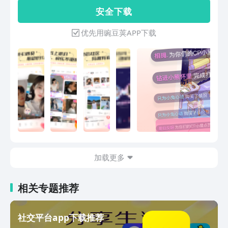
自走过漫长的路途，跨过层层关卡，往来
安 全 下 载
的路人尽是过客，有没有一刻你侧耳倾
听，想寻找呼唤你的声音呢？来语玩吧，
优先用豌豆荚APP下载
无论白天黑夜，总有人在这里，遇见你，
陪伴你，一见倾心，一路同行。摆脱时空
的约束，脱离现实的身份，在语玩自由表
达、尽情分享，既能寻找知交好友，也能
在生活的旅途中寻找自我。功能介绍：
【遇见】: 无论是划卡片寻找同路人，还
是发期待等待有缘人，扩列总是轻而易
举。【房间】: 支持创建多种房间类型，
在普通房中找CP、聊琐事，无论何时何
地，总有人在陪你；在音乐房中同频相
伴，天南海北的伙伴们因一张歌单相聚，
加载更多
在此刻听着同一首歌，或许是一种别样的
浪漫；在陪伴房中，忽略距离的远近，和
那个Ta尽享专属甜蜜，爱意如潮涌上心
相关专题推荐
头。【3D社区】：创建独特的3D虚拟形
象，丰富的外观、妆容支持深度定制，在
语玩元宇宙中和志同道合的友人们一起创
社交平台app下载推荐
造内容并尽情享受彼此的陪伴吧。【秘密