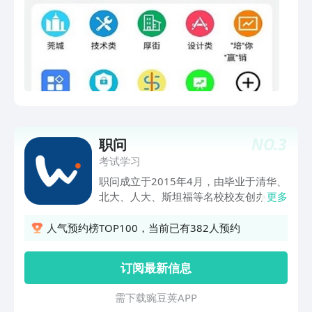
时协同互动，无缝协作。 Al帮你创作，
设计、服装设计等2.职场软技能：人生战
灵感无限：创意构思、方案策划、信息整
略三部曲 ：自我认知·人生设计·生涯规划
理，Al帮你唤醒灵感一刻；丰富内容、改
课程，总有一款适合你3.求职推荐：引用
写语气、润色文案，创作本就如此轻松。
智通人才网强大的招聘资源，学员可编辑
【高效开会就用 会议AI】 自动匹配发言
自已简历，在线提交求职申请。4.在线教
人字幕：钉钉会议可精准定位多人会议中
务：在线实现实现上课打卡、请假、宿舍
的发言人，让观点碰撞清晰有序，同时实
管理；查看考试成绩、班级、课表、题库
时识别会议语音并呈现字幕，嘈杂环境或
练习、证书等一体化服务。5..学习积
出差路上也能及时看到讨论内容，随时随
分：学有所获，学有所用，每日登陆，学
地，流畅开会。支持AI听记与实时问答，
NO.
3
职问
习知识，收藏分享等，每一种学习行为都
用AI重塑会议互动体验，提升效率。 AI
会获得积分，积分也是可以在线兑换礼品
考试学习
时代的记录方式：闪记升级为“AI听记”，
的哦！
职问成立于2015年4月，由毕业于清华、
30+行业场景模板，支持声纹自动识别发
北大、人大、斯坦福等名校校友创办。专
更多
言人。 3、智能、开放、高效的的协作体
注为中国的职场年轻人提供职场资讯、技
验 【文档AI】：一切信息皆可联通，多
能培训、求职辅导一站式服务，致力成为
人气预约榜TOP100，当前已有382人预约
人编辑实时协同，让团队经验有效沉淀，
行业领先的职业发展平台，变革中国年轻
让知识流转畅通无阻。 【会议AI】：Al
人的职业发展。职问旗下新媒体已为超过
实时字幕智能转写，多端快捷切换流畅体
订阅最新信息
100万名职场人士提供职场资讯，技能培
验，还可共享屏幕和文档实现多人在线编
训产品已实现50,000名付费用户，求职
辑，或通过表情、气氛、状态对他人观点
需 下 载 豌 豆 荚 A P P
辅导产品已经帮助学员赢得了5000+份名
表态，打破线上交流的距离感，远程开会