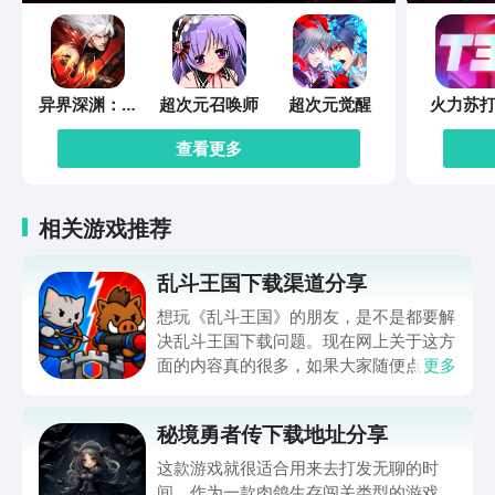
异界深渊：觉
超次元召唤师
超次元觉醒
火力苏打
醒
查看更多
相关游戏推荐
乱斗王国下载渠道分享
想玩《乱斗王国》的朋友，是不是都要解
决乱斗王国下载问题。现在网上关于这方
面的内容真的很多，如果大家随便点击陌
更多
生链接，就很容易遇到安装包信息不完整
的情况。想省去这些麻烦，直接通过九游
秘境勇者传下载地址分享
app进行下载会更加方便，九游是手游福
利最多的游戏平台，在这里不仅能够看到
这款游戏就很适合用来去打发无聊的时
游戏资源，还能及时查看后续的消息、活
间。作为一款肉鸽生存闯关类型的游戏，