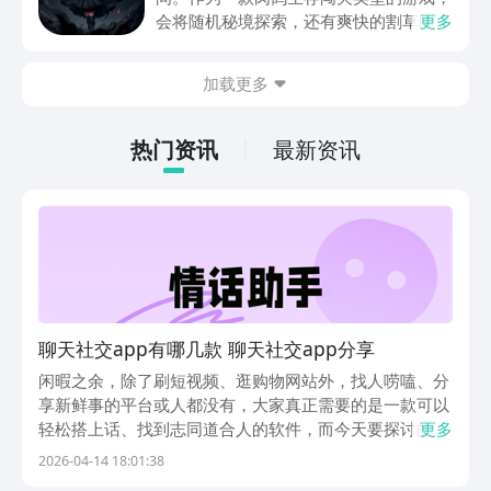
动内容等相关信息。
会将随机秘境探索，还有爽快的割草闯关
更多
全部都放在一起。秘境勇者传下载地址是
在什么地方呢？玩家只需要通过以下的链
加载更多
接就可以下载。游戏的上手门槛还是比较
低的，一只手就可以操控，很适合用来去
打发无聊的时间，可玩性真的比较高。
热门资讯
最新资讯
聊天社交app有哪几款 聊天社交app分享
闲暇之余，除了刷短视频、逛购物网站外，找人唠嗑、分
享新鲜事的平台或人都没有，大家真正需要的是一款可以
轻松搭上话、找到志同道合人的软件，而今天要探讨的就
更多
是聊天社交app存在的意义，从日常联系到拓展交际圈
2026-04-14 18:01:38
子，这类软件早就成为数字生活中不可或缺的一部分，下