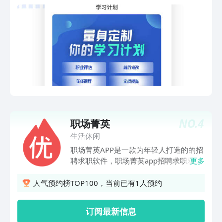
企offer。发展至今，职问的企业价值得
也和面对面一样。 【日历AI】：通过自
到各方的充分认可，成功被认定为 “中关
然语言输入轻松创建日程，智能推荐会议
村高新技术企业”，并入选“中关村金种子
时间及场地，一键查看参会人忙闲，灵活
工程”等项目，并与包括清华大学在内的
进行日程规划，个人待办明晰有序，团队
众多国内外知名大学建立战略合作。获网
调度轻松安排。 【全球化能力】：全界
易、智联招聘、汉能创投等超2亿元投
面翻译和系统应用支持超 20种语言，海
资。
外大量加速节点让协作环境更稳定，国际
化会议自动推荐全员适配时段，企业出海
无阻碍，跨国合作有保障。 4、企业级组
织数字化和业务数字化平台 【AI表
格】：让每个人成为AI应用“创造者”，无
NO.
4
职场菁英
需开发，像做表格一样，轻松搭建业务系
生活休闲
统。丰富的500强企业同款模板，开箱即
职场菁英APP是一款为年轻人打造的的招
用，客户管理、门店管理、经营分析、招
聘求职软件，职场菁英app招聘求职双方
更多
聘管理等业务系统轻松上手，会用表格就
可以进行自由的在线和电话沟通。求职者
会搭。 【AI 搜索】：企业+全网信息一
可方便浏览海量公司和职位信息，招聘者
人气预约榜TOP100，当前已有1人预约
搜即得，答案、方案、计划一步到位。
可以快速招纳贤士。
【钉钉管理套件】：提供人事管理、财务
管理、差旅管理、客户管理、合同管理、
订阅最新信息
招聘管理等一站式管理数字化方案，助力